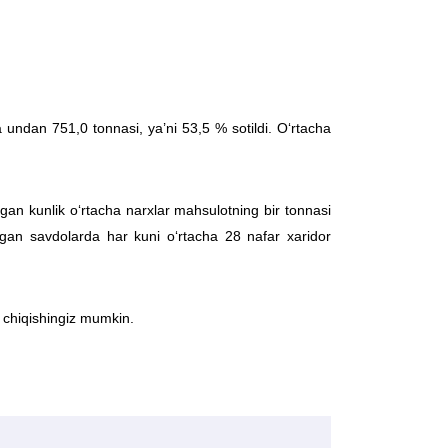
a undan 751,0 tonnasi, ya’ni 53,5 % sotildi. O‘rtacha
gan kunlik o‘rtacha narxlar mahsulotning bir tonnasi
an savdolarda har kuni o‘rtacha 28 nafar xaridor
b chiqishingiz mumkin.