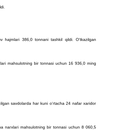
di.
v hajmlari 386,0 tonnani tashkil qildi. O‘tkazilgan
rxlari mahsulotning bir tonnasi uchun 16 936,0 ming
azilgan savdolarda har kuni o‘rtacha 24 nafar xaridor
ha narxlari mahsulotning bir tonnasi uchun 8 060,5