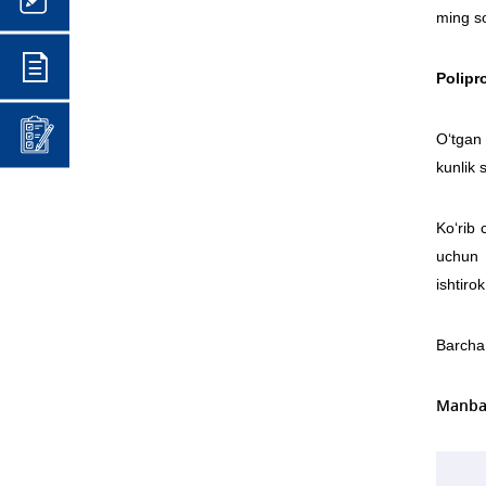
ming s
Polipr
O‘tgan 
kunlik 
Ko‘rib 
uchun 
ishtirok
Barcha 
Manba