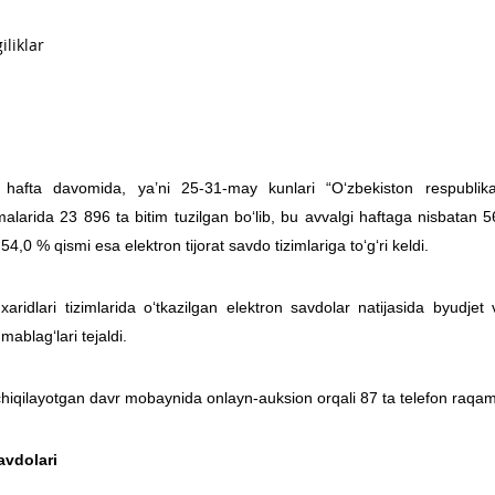
 hafta davomida, ya’ni 25-31-may kunlari “O‘zbekiston respubli
malarida 23 896 ta bitim tuzilgan bo‘lib, bu avvalgi haftaga nisbatan 
54,0 % qismi esa elektron tijorat savdo tizimlariga to‘g‘ri keldi.
xaridlari tizimlarida o‘tkazilgan elektron savdolar natijasida byudje
mablag‘lari tejaldi.
chiqilayotgan davr mobaynida onlayn-auksion orqali 87 ta telefon raqamla
avdolari