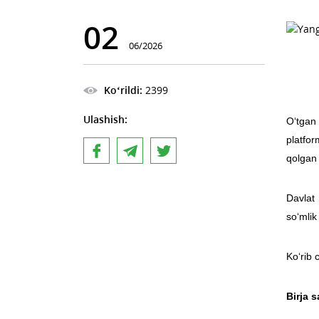
02
06/2026
Ko‘rildi:
2399
Ulashish:
O‘tgan
platfor
qolgan 
Davlat 
so‘mlik 
Ko‘rib 
Birja s