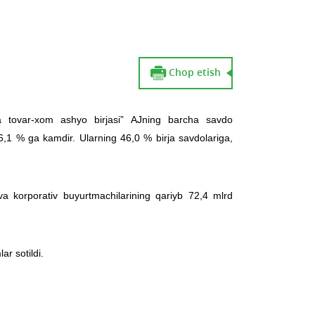
Chop etish
ka tovar-xom ashyo birjasi” AJning barcha savdo
56,1 % ga kamdir. Ularning 46,0 % birja savdolariga,
t va korporativ buyurtmachilarining qariyb 72,4 mlrd
r sotildi.