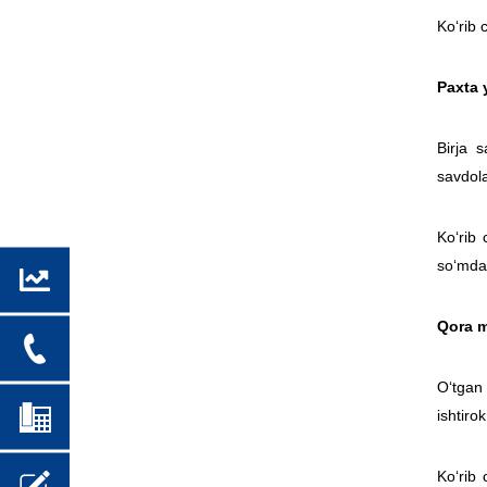
Ko‘rib 
Paxta 
Birja s
savdola
Ko‘rib 
so‘mda
Qora m
O‘tgan 
ishtiro
Ko‘rib