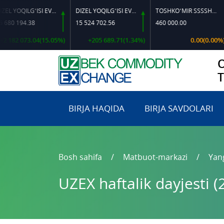
DIZEL YOQILG‘ISI EVRO L-K-4
DIZEL YOQILG‘ISI EVRO-L II K-4 SSDF
TOSHKO‘MIR SSSSH-13
MIS
4.38
15 524 702.56
460 000.00
174
073.04(15.05%)
+205 689.71(1.34%)
0.00(0.00%)
BIRJA HAQIDA
BIRJA SAVDOLARI
Bosh sahifa
Matbuot-markazi
Yang
UZEX haftalik dayjesti 