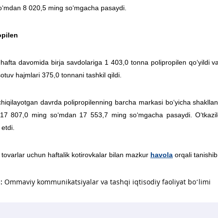
o‘mdan 8 020,5 ming so‘mgacha pasaydi.
opilen
hafta davomida birja savdolariga 1 403,0 tonna polipropilen qo‘yildi v
sotuv hajmlari 375,0 tonnani tashkil qildi.
chiqilayotgan davrda polipropilenning barcha markasi bo‘yicha shakllan
17 807,0 ming so‘mdan 17 553,7 ming so‘mgacha pasaydi. O‘tkazilg
 etdi.
tovarlar uchun haftalik kotirovkalar bilan mazkur
havola
orqali tanishi
:
Ommaviy kommunikatsiyalar va tashqi iqtisodiy faoliyat bo‘limi