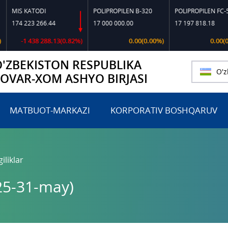
 KATODI
POLIPROPILEN B-320
POLIPROPILEN FC-550
 223 266.44
17 000 000.00
17 197 818.18
-1 438 288.13(0.82%)
0.00(0.00%)
0.00(0.00%)
O'ZBEKISTON RESPUBLIKA
O'z
TOVAR-XOM ASHYO BIRJASI
MATBUOT-MARKAZI
KORPORATIV BOSHQARUV
iliklar
(25-31-may)