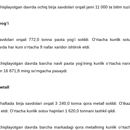
chiqilayotgan davrda ochiq birja savdolari orqali jami 11 000 ta bitim tuzil
yog‘i
avdolari orqali 772,0 tonna paxta yog‘i sotildi. O‘rtacha kunlik sotu
rda har kuni o‘rtacha 9 nafar xaridor ishtirok etdi.
chiqilayotgan davrda barcha navli paxta yog‘ining kunlik o‘rtacha na
n 16 871,8 ming so‘mgacha pasaydi.
etall
haftada birja savdolari orqali 3 240,0 tonna qora metall sotildi. O‘tk
k etdi. O‘rtacha kunlik sotuv hajmlari 1 620,0 tonnani tashkil qildi.
 chiqilayotgan davrda barcha markadagi qora metallning kunlik o‘rtac