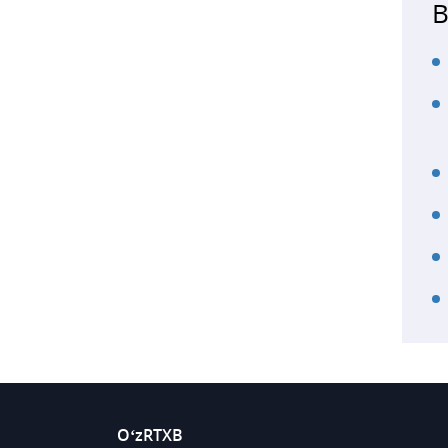
B
O‘zRTXB