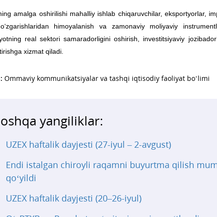
ing amalga oshirilishi mahalliy ishlab chiqaruvchilar, eksportyorlar, im
o‘zgarishlaridan himoyalanish va zamonaviy moliyaviy instrumentl
iyotning real sektori samaradorligini oshirish, investitsiyaviy joziba
tirishga xizmat qiladi.
:
Ommaviy kommunikatsiyalar va tashqi iqtisodiy faoliyat bo‘limi
oshqa yangiliklar:
UZEX haftalik dayjesti (27-iyul – 2-avgust)
Endi istalgan chiroyli raqamni buyurtma qilish mu
qo‘yildi
UZEX haftalik dayjesti (20–26-iyul)