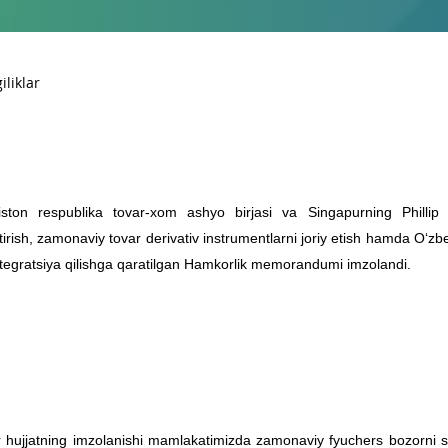
iston respublika tovar-xom ashyo birjasi va Singapurning Phillip 
ntirish, zamonaviy tovar derivativ instrumentlarni joriy etish hamda O‘zbe
ntegratsiya qilishga qaratilgan Hamkorlik memorandumi imzolandi.
hujjatning imzolanishi mamlakatimizda zamonaviy fyuchers bozorni shak