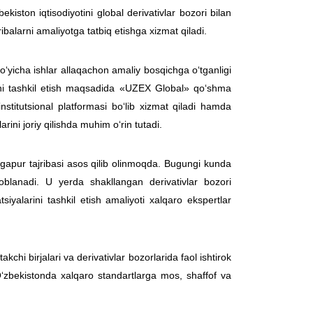
iston iqtisodiyotini global derivativlar bozori bilan
ribalarni amaliyotga tatbiq etishga xizmat qiladi.
‘yicha ishlar allaqachon amaliy bosqichga o‘tganligi
rini tashkil etish maqsadida «UZEX Global» qo‘shma
institutsional platformasi bo‘lib xizmat qiladi hamda
arini joriy qilishda muhim o‘rin tutadi.
ngapur tajribasi asos qilib olinmoqda. Bugungi kunda
blanadi. U yerda shakllangan derivativlar bozori
tsiyalarini tashkil etish amaliyoti xalqaro ekspertlar
akchi birjalari va derivativlar bozorlarida faol ishtirok
‘zbekistonda xalqaro standartlarga mos, shaffof va