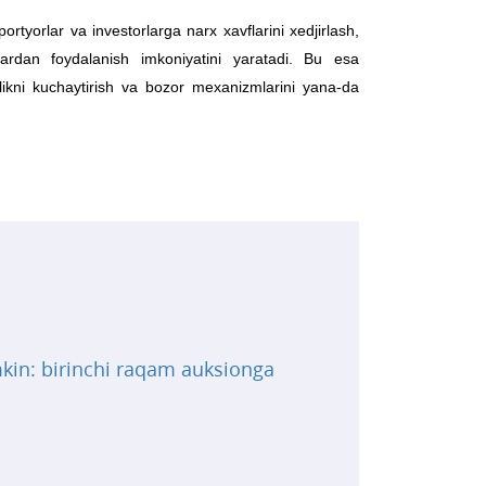
portyorlar va investorlarga narx xavflarini
xedjirlash
,
ardan foydalanish imkoniyatini yaratadi. Bu esa
dorlikni kuchaytirish va bozor mexanizmlarini yana-da
mkin: birinchi raqam auksionga