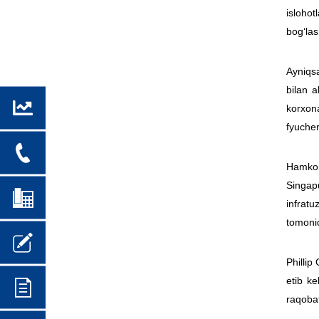
islohot
bog‘las
Ayniqsa
bilan 
korxona
fyucher
Hamkor
Singap
infratu
tomonid
Phillip
etib k
raqobat