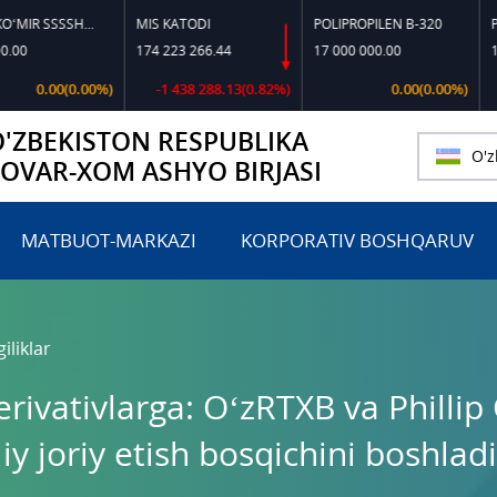
TOSHKO‘MIR SSSSH-13
MIS KATODI
POLIPROPILEN B-320
POLIPRO
174 223 266.44
17 000 000.00
17 197 8
00(0.00%)
-1 438 288.13(0.82%)
0.00(0.00%)
O'ZBEKISTON RESPUBLIKA
O'z
TOVAR-XOM ASHYO BIRJASI
MATBUOT-MARKAZI
KORPORATIV BOSHQARUV
iliklar
rivativlarga: O‘zRTXB va Phillip
y joriy etish bosqichini boshladi