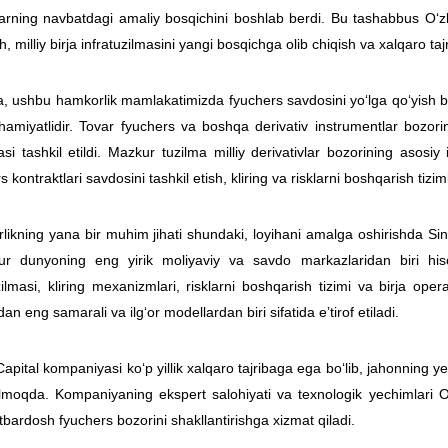
larning navbatdagi amaliy bosqichini boshlab berdi. Bu tashabbus O‘zbek
h, milliy birja infratuzilmasini yangi bosqichga olib chiqish va xalqaro taj
, ushbu hamkorlik mamlakatimizda fyuchers savdosini yo‘lga qo‘yish bo
ahamiyatlidir. Tovar fyuchers va boshqa derivativ instrumentlar bozo
si tashkil etildi. Mazkur tuzilma milliy derivativlar bozorining asosiy 
s kontraktlari savdosini tashkil etish, kliring va risklarni boshqarish tiziml
likning yana bir muhim jihati
shundaki
, loyihani amalga oshirishda Si
ur dunyoning eng yirik moliyaviy va savdo markazlaridan biri hiso
zilmasi, kliring mexanizmlari, risklarni boshqarish tizimi va birja opera
an eng samarali va ilg‘or modellardan biri sifatida eʼtirof etiladi.
 Capital kompaniyasi ko‘p yillik xalqaro tajribaga ega bo‘lib, jahonning yet
elmoqda. Kompaniyaning ekspert salohiyati va texnologik yechimlari O
bardosh fyuchers bozorini shakllantirishga xizmat qiladi.