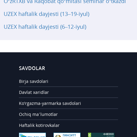
O‘zRTXB va Raqobat qo‘mitasi seminar o‘tkazdi
UZEX haftalik dayjesti (13–19-iyul)
UZEX haftalik dayjesti (6–12-iyul)
SAVDOLAR
Birja savdolari
Davlat xaridlar
Ko'rgazma-yarmarka savdolari
Ochiq ma’lumotlar
Haftalik kotirovkalar