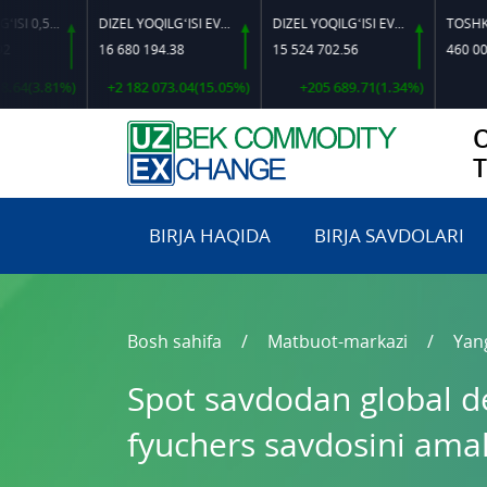
DIZEL YOQILG‘ISI 0,5-40
DIZEL YOQILG‘ISI EVRO L-K-4
DIZEL YOQILG‘ISI EVRO-L II K-4 SSDF
16 680 194.38
15 524 702.56
460 000.00
81%)
+2 182 073.04(15.05%)
+205 689.71(1.34%)
0.
BIRJA HAQIDA
BIRJA SAVDOLARI
Bosh sahifa
Matbuot-markazi
Yang
Spot savdodan global de
fyuchers savdosini amali