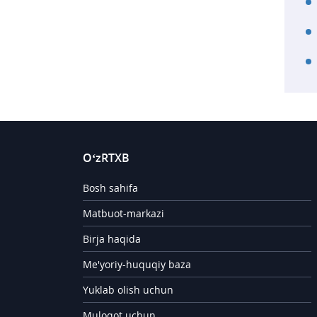
O‘zRTXB
Bosh sahifa
Matbuot-markazi
Birja haqida
Me'yoriy-huquqiy baza
Yuklab olish uchun
Muloqot uchun