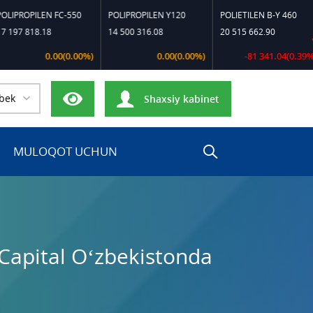
PILEN FC-550
POLIPROPILEN Y120
POLIETILEN B-Y 460
POL
18.18
14 500 316.08
20 515 662.90
23 
0.00(0.00%)
0.00(0.00%)
-81 341.04(0.39%)
bek
Shaxsiy kabinet
MULOQOT UCHUN
 Capital O‘zbekistonda