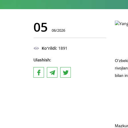
05
06/2026
Ko‘rildi:
1891
Ulashish:
O‘zbek
rivojla
bilan i
Mazkur 