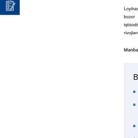
Loyihan
bozor 
iqtisod
rivojlan
Manba
B