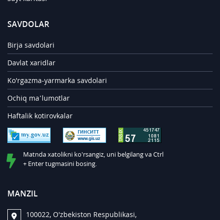
SAVDOLAR
Birja savdolari
Davlat xaridlar
Ko'rgazma-yarmarka savdolari
Ochiq ma’lumotlar
Haftalik kotirovkalar
Matnda xatolikni ko'rsangiz, uni belgilang va Ctrl
+ Enter tugmasini bosing.
MANZIL
100022, O'zbekiston Respublikasi,