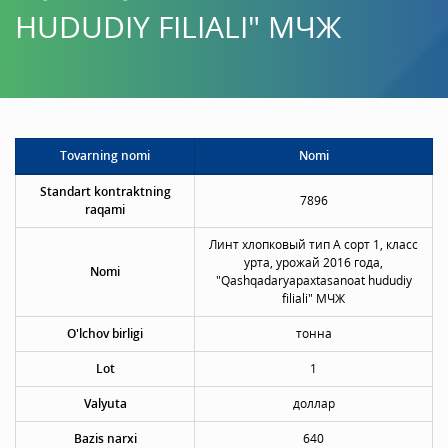
HUDUDIY FILIALI" МЧЖ
Tovarning nomi
Nomi
Standart kontraktning
7896
raqami
Линт хлопковый тип А сорт 1, класс
урта, урожай 2016 года,
Nomi
"Qashqadaryapaxtasanoat hududiy
filiali" МЧЖ
O'lchov birligi
тонна
Lot
1
Valyuta
доллар
Bazis narxi
640