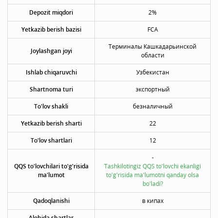
Depozit miqdori
2%
Yetkazib berish bazisi
FCA
Терминалы Кашкадарьинской
Joylashgan joyi
области
Ishlab chiqaruvchi
Узбекистан
Shartnoma turi
экспортный
To'lov shakli
безналичный
Yetkazib berish sharti
22
To'lov shartlari
12
-
QQS to'lovchilari to'g'risida
Tashkilotingiz QQS to'lovchi ekanligi
ma'lumot
to'g'risida ma'lumotni qanday olsa
bo'ladi?
Qadoqlanishi
в кипах
Alohida shartlar