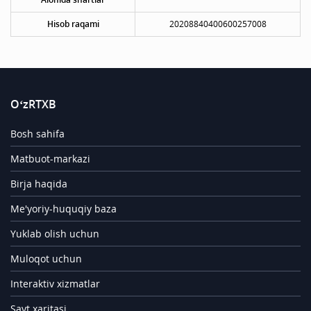
Hisob raqami
20208840400600257008
O‘zRTXB
Bosh sahifa
Matbuot-markazi
Birja haqida
Me'yoriy-huquqiy baza
Yuklab olish uchun
Muloqot uchun
Interaktiv xizmatlar
Sayt xaritasi