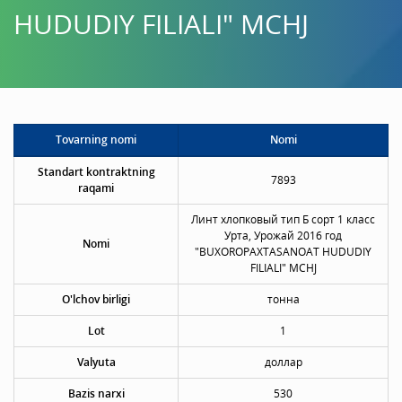
HUDUDIY FILIALI" MCHJ
Tovarning nomi
Nomi
Standart kontraktning
7893
raqami
Линт хлопковый тип Б сорт 1 класс
Урта, Урожай 2016 год
Nomi
"BUXOROPAXTASANOAT HUDUDIY
FILIALI" MCHJ
O'lchov birligi
тонна
Lot
1
Valyuta
доллар
Bazis narxi
530