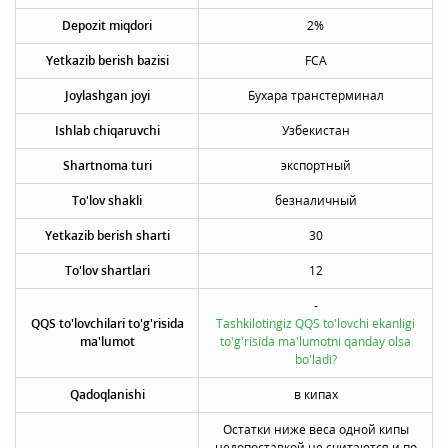
Depozit miqdori
2%
Yetkazib berish bazisi
FCA
Joylashgan joyi
Бухара транстерминал
Ishlab chiqaruvchi
Узбекистан
Shartnoma turi
экспортный
To'lov shakli
безналичный
Yetkazib berish sharti
30
To'lov shartlari
12
-
QQS to'lovchilari to'g'risida
Tashkilotingiz QQS to'lovchi ekanligi
ma'lumot
to'g'risida ma'lumotni qanday olsa
bo'ladi?
Qadoqlanishi
в кипах
Остатки ниже веса одной кипы
недопоставкой не считаются и по