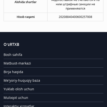
Alohida shartlar
ним штрафные санкции не
применяются
Hisob raqami
20208840400600257008
O‘zRTXB
Bosh sahifa
Matbuot-markazi
Birja haqida
Me'yoriy-huquqiy baza
Yuklab olish uchun
Muloqot uchun
Interaktiv xizmatlar