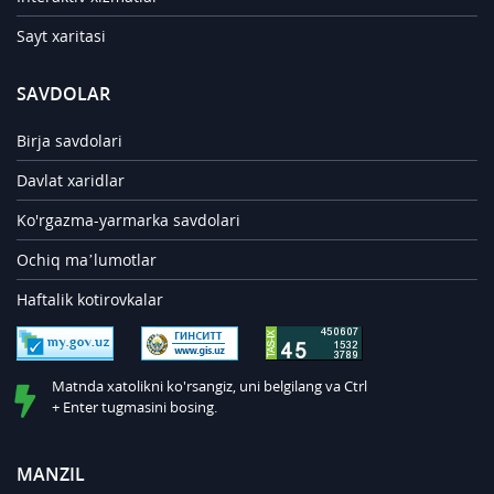
Sayt xaritasi
SAVDOLAR
Birja savdolari
Davlat xaridlar
Ko'rgazma-yarmarka savdolari
Ochiq ma’lumotlar
Haftalik kotirovkalar
Matnda xatolikni ko'rsangiz, uni belgilang va Ctrl
+ Enter tugmasini bosing.
MANZIL