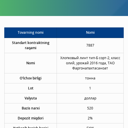
Tovarning nomi
Nomi
Standart kontraktning
7887
raqami
Хлопковый линт тип-Б сорт-2, класс
Nomi
олий, урожай 2016 года, ТАО
Фаргонапахтасаноат
O'lchov birligi
тонна
Lot
1
Valyuta
доллар
Bazis narxi
520
Depozit miqdori
2%