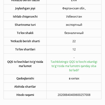
Yetkazib berish bazisi
EXW
Joylashgan joyi
Ферганская обл.,
Ishlab chiqaruvchi
Узбекистан
Shartnoma turi
экспортный
To'lov shakli
безналичный
Yetkazib berish sharti
22
To'lov shartlari
12
-
QQS to'lovchilari to'g'risida
Tashkilotingiz QQS to'lovchi ekanligi
ma'lumot
to'g'risida ma'lumotni qanday olsa
bo'ladi?
Qadoqlanishi
в кипах
Alohida shartlar
Hisob raqami
20208840400600257008