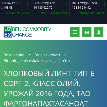
ARMATURA 12 ST 35 GS O‘LCHAMLI
DIZEL YOQILG‘ISI
DIZEL YOQILG‘ISI 0,5-40
 168.43
16 185 620.72
16 384 644.92
+140 408.47(1.72%)
+1 056 183.02(6.98%)
+600 628.64(3.81%)
S
Bosh sahifa
Birja savdolari
Birjaning kotirovkalash varag'i (so'm)
ХЛОПКОВЫЙ ЛИНТ ТИП-Б
СОРТ-2, КЛАСС ОЛИЙ,
УРОЖАЙ 2016 ГОДА, ТАО
ФАРГОНАПАХТАСАНОАТ