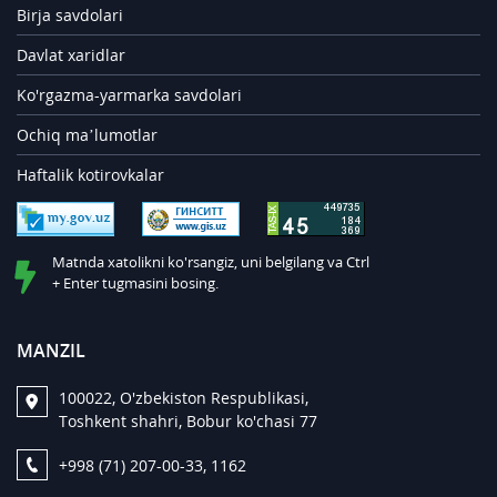
Birja savdolari
Davlat xaridlar
Ko'rgazma-yarmarka savdolari
Ochiq ma’lumotlar
Haftalik kotirovkalar
Matnda xatolikni ko'rsangiz, uni belgilang va Ctrl
+ Enter tugmasini bosing.
MANZIL
100022, O'zbekiston Respublikasi,
Toshkent shahri, Bobur ko'chasi 77
+998 (71) 207-00-33, 1162