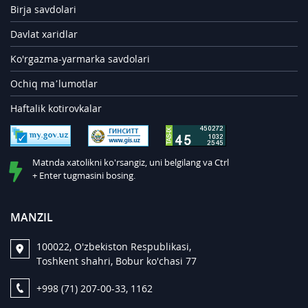
Birja savdolari
Davlat xaridlar
Ko'rgazma-yarmarka savdolari
Ochiq ma’lumotlar
Haftalik kotirovkalar
Matnda xatolikni ko'rsangiz, uni belgilang va Ctrl
+ Enter tugmasini bosing.
MANZIL
100022, O'zbekiston Respublikasi,
Toshkent shahri, Bobur ko'chasi 77
+998 (71) 207-00-33, 1162