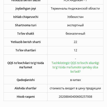
Yetkazib berish bazisi
FCA Андижан - 1
Joylashgan joyi
Терминалы Андижанской области
Ishlab chiqaruvchi
Узбекистан
Shartnoma turi
экспортный
To'lov shakli
безналичный
Yetkazib berish sharti
22
To'lov shartlari
12
-
QQS to'lovchilari to'g'risida
Tashkilotingiz QQS to'lovchi ekanligi
ma'lumot
to'g'risida ma'lumotni qanday olsa
bo'ladi?
Qadoqlanishi
в кипах
Alohida shartlar
стоимость входит в цену продукции
Hisob raqami
20208840400600257008