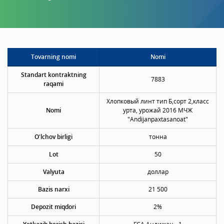
Tovarning nomi
Nomi
Standart kontraktning
7883
raqami
Хлопковый линт тип Б,сорт 2,класс
Nomi
урта, урожай 2016 МЧЖ
"Andijanpaxtasanoat"
O'lchov birligi
тонна
Lot
50
Valyuta
доллар
Bazis narxi
21 500
Depozit miqdori
2%