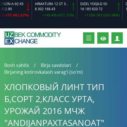
ZIN A-92 K5
ARMATURA 12 ST 35 GS O‘LCHAMLI
DIZEL YOQILG‘ISI
12.90
8 302 168.43
16 185 620.72
16
0 475.99(2.62%)
+140 408.47(1.72%)
+1 056 183.02(6.98%)
S
Bosh sahifa
Birja savdolari
Birjaning kotirovkalash varag'i (so'm)
ХЛОПКОВЫЙ ЛИНТ ТИП
Б,СОРТ 2,КЛАСС УРТА,
УРОЖАЙ 2016 МЧЖ
"ANDIJANPAXTASANOAT"