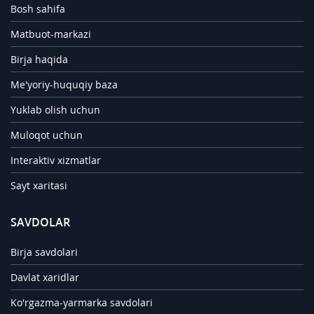
Bosh sahifa
Matbuot-markazi
Birja haqida
Me'yoriy-huquqiy baza
Yuklab olish uchun
Muloqot uchun
Interaktiv xizmatlar
Sayt xaritasi
SAVDOLAR
Birja savdolari
Davlat xaridlar
Ko'rgazma-yarmarka savdolari