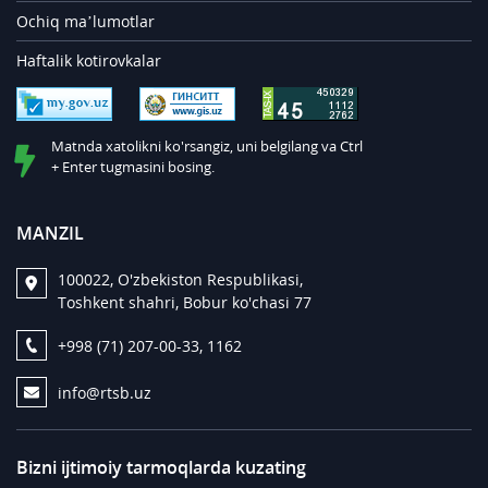
Ochiq ma’lumotlar
Haftalik kotirovkalar
Matnda xatolikni ko'rsangiz, uni belgilang va Ctrl
+ Enter tugmasini bosing.
MANZIL
100022, O'zbekiston Respublikasi,
Toshkent shahri, Bobur ko'chasi 77
+998 (71) 207-00-33, 1162
info@rtsb.uz
Bizni ijtimoiy tarmoqlarda kuzating