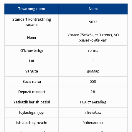
Tovarning nomi
Nomi
Standart kontraktning
5632
raqami
Уголок 75х6х6 ( ст 3 сп/пс), АО
Nomi
Узметкомбинат
O'lchov birligi
тонна
Lot
1
Valyuta
доллар
Bazis narxi
550
Depozit miqdori
2%
Yetkazib berish bazisi
FCA ст Бекабад
Joylashgan joyi
г Бекабад
Ishlab chiqaruvchi
Узбекистан