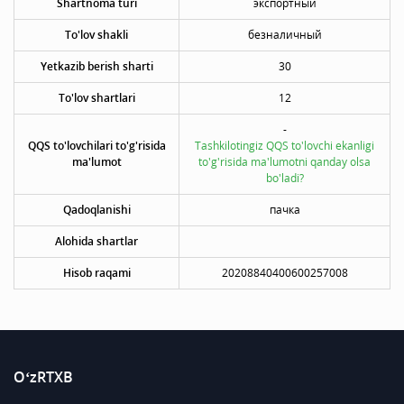
Shartnoma turi
экспортный
To'lov shakli
безналичный
Yetkazib berish sharti
30
To'lov shartlari
12
-
QQS to'lovchilari to'g'risida
Tashkilotingiz QQS to'lovchi ekanligi
ma'lumot
to'g'risida ma'lumotni qanday olsa
bo'ladi?
Qadoqlanishi
пачка
Alohida shartlar
Hisob raqami
20208840400600257008
O‘zRTXB