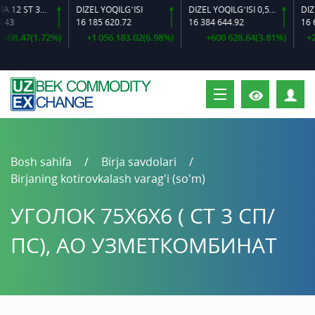
ARMATURA 12 ST 35 GS O‘LCHAMLI
DIZEL YOQILG‘ISI
DIZEL YOQILG‘ISI 0,5-40
43
16 185 620.72
16 384 644.92
16 68
08.47(1.72%)
+1 056 183.02(6.98%)
+600 628.64(3.81%)
+2 1
S
Bosh sahifa
Birja savdolari
Birjaning kotirovkalash varag'i (so'm)
УГОЛОК 75Х6Х6 ( СТ 3 СП/
ПС), АО УЗМЕТКОМБИНАТ