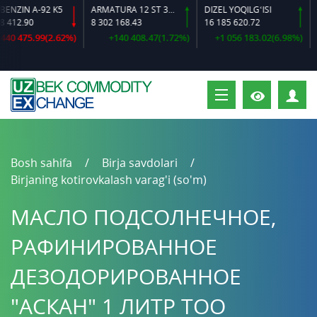
ZIN A-92 K5
ARMATURA 12 ST 35 GS O‘LCHAMLI
DIZEL YOQILG‘ISI
412.90
8 302 168.43
16 185 620.72
16
0 475.99(2.62%)
+140 408.47(1.72%)
+1 056 183.02(6.98%)
S
Bosh sahifa
Birja savdolari
Birjaning kotirovkalash varag'i (so'm)
МАСЛО ПОДСОЛНЕЧНОЕ,
РАФИНИРОВАННОЕ
ДЕЗОДОРИРОВАННОЕ
"АСКАН" 1 ЛИТР ТОО