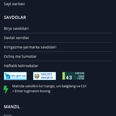
Sayt xaritasi
SAVDOLAR
Birja savdolari
Davlat xaridlar
Ko'rgazma-yarmarka savdolari
Ochiq ma’lumotlar
Haftalik kotirovkalar
Matnda xatolikni ko'rsangiz, uni belgilang va Ctrl
+ Enter tugmasini bosing.
MANZIL