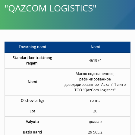
"QAZCOM LOGISTICS"
Tovarning nomi
Nomi
Standart kontraktning
461974
raqami
Масло подсолнечное,
рафинированное
Nomi
дезодорированное "Аскан" 1 литр
ТОО "QazCom Logistics"
O'lchov birligi
тонна
Lot
20
Valyuta
доллар
Bazis narxi
29 565,2