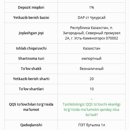
Depozit miqdori
1%
Yetkazib berish bazisi
DAP ст Чукурсай
Республика Казахстан, п.
Joylashgan joyi
Загородный, Северный промузел
2А, г. Усть-Каменогорск 070002
Ishlab chiqaruvchi
Казахстан
Shartnoma turi
импортный
To'lov shakli
безналичный
Yetkazib berish sharti
20
To'lov shartlari
10
-
QQS to'lovchilari to'g'risida
Tashkilotingiz QQS to'lovchi ekanligi
ma'lumot
to'g'risida ma'lumotni qanday olsa
bo'ladi?
Qadoqlanishi
ПЭТ бутылка 1л