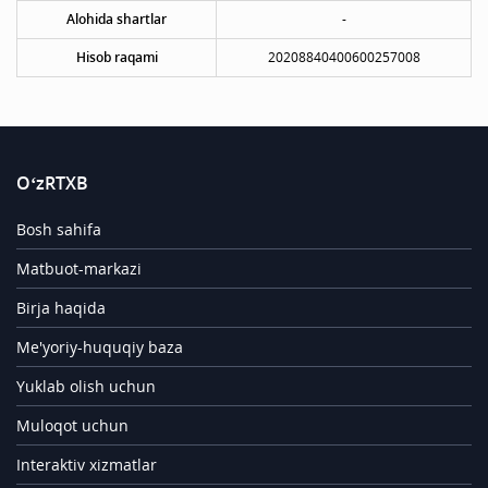
Alohida shartlar
-
Hisob raqami
20208840400600257008
O‘zRTXB
Bosh sahifa
Matbuot-markazi
Birja haqida
Me'yoriy-huquqiy baza
Yuklab olish uchun
Muloqot uchun
Interaktiv xizmatlar