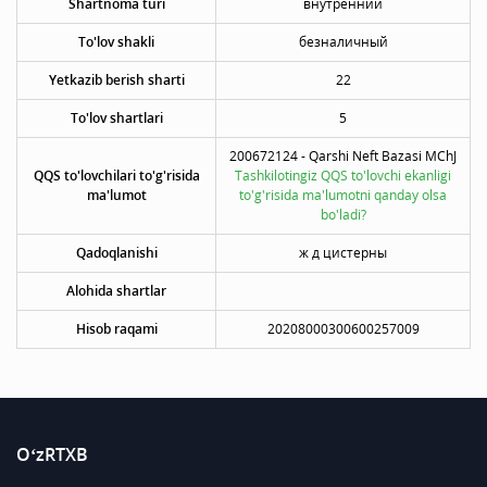
Shartnoma turi
внутренний
To'lov shakli
безналичный
Yetkazib berish sharti
22
To'lov shartlari
5
200672124 - Qarshi Neft Bazasi MChJ
QQS to'lovchilari to'g'risida
Tashkilotingiz QQS to'lovchi ekanligi
ma'lumot
to'g'risida ma'lumotni qanday olsa
bo'ladi?
Qadoqlanishi
ж д цистерны
Alohida shartlar
Hisob raqami
20208000300600257009
O‘zRTXB