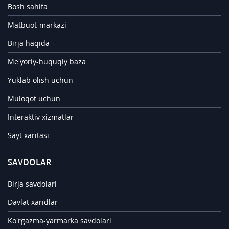
Bosh sahifa
Matbuot-markazi
Birja haqida
Me'yoriy-huquqiy baza
Yuklab olish uchun
Muloqot uchun
Interaktiv xizmatlar
Sayt xaritasi
SAVDOLAR
Birja savdolari
Davlat xaridlar
Ko'rgazma-yarmarka savdolari