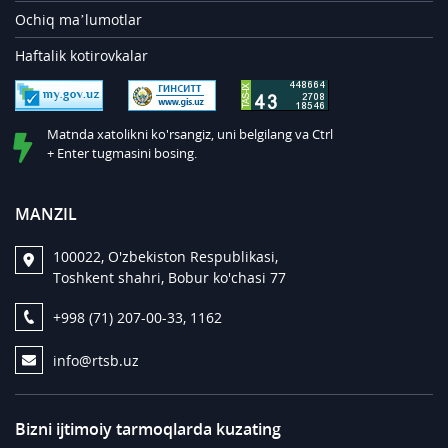
Ochiq ma’lumotlar
Haftalik kotirovkalar
Matnda xatolikni ko'rsangiz, uni belgilang va Ctrl
+ Enter tugmasini bosing.
MANZIL
100022, O'zbekiston Respublikasi,
Toshkent shahri, Bobur ko'chasi 77
+998 (71) 207-00-33, 1162
info@rtsb.uz
Bizni ijtimoiy tarmoqlarda kuzating