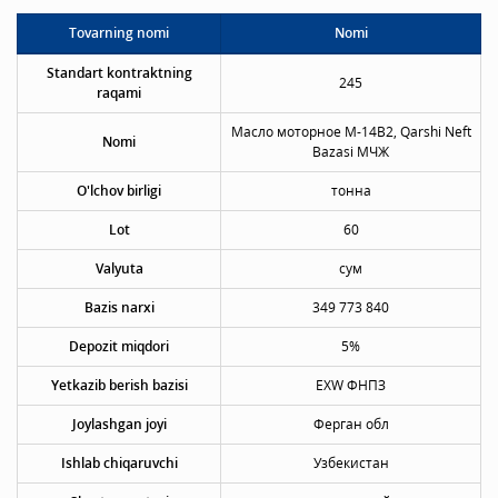
Tovarning nomi
Nomi
Standart kontraktning
245
raqami
Масло моторное М-14В2, Qarshi Neft
Nomi
Bazasi МЧЖ
O'lchov birligi
тонна
Lot
60
Valyuta
сум
Bazis narxi
349 773 840
Depozit miqdori
5%
Yetkazib berish bazisi
EXW ФНПЗ
Joylashgan joyi
Ферган обл
Ishlab chiqaruvchi
Узбекистан