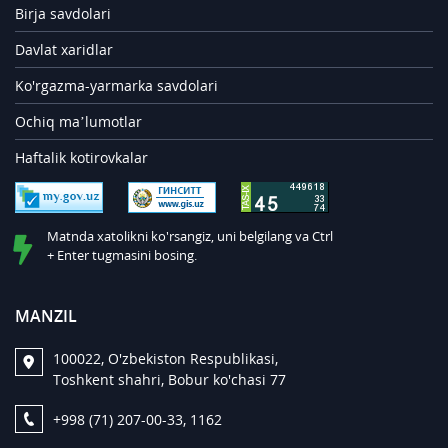
Birja savdolari
Davlat xaridlar
Ko'rgazma-yarmarka savdolari
Ochiq ma’lumotlar
Haftalik kotirovkalar
Matnda xatolikni ko'rsangiz, uni belgilang va Ctrl
+ Enter tugmasini bosing.
MANZIL
100022, O'zbekiston Respublikasi,
Toshkent shahri, Bobur ko'chasi 77
+998 (71) 207-00-33, 1162