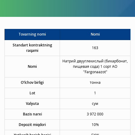
Tovarning nomi
Nomi
Standart kontraktning
163
raqami
Натрий двууглекислый (бикарбонат,
Nomi
пищевая сода) 1 сорт АО
"Fargonaazot"
O'lchov birligi
тонна
Lot
1
Valyuta
сум
Bazis narxi
3 972 000
Depozit miqdori
10%