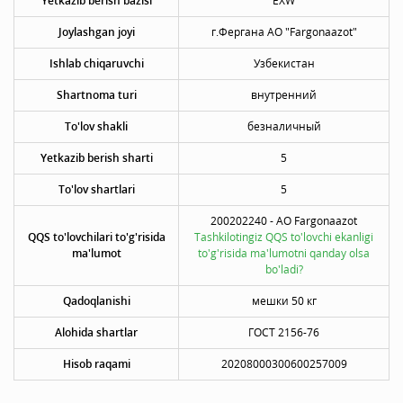
Yetkazib berish bazisi
EXW
Joylashgan joyi
г.Фергана АО "Fargonaazot"
Ishlab chiqaruvchi
Узбекистан
Shartnoma turi
внутренний
To'lov shakli
безналичный
Yetkazib berish sharti
5
To'lov shartlari
5
200202240 - АО Fargonaazot
QQS to'lovchilari to'g'risida
Tashkilotingiz QQS to'lovchi ekanligi
ma'lumot
to'g'risida ma'lumotni qanday olsa
bo'ladi?
Qadoqlanishi
мешки 50 кг
Alohida shartlar
ГОСТ 2156-76
Hisob raqami
20208000300600257009