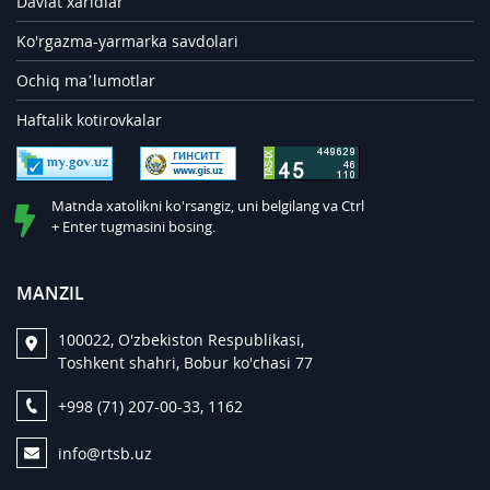
Davlat xaridlar
Ko'rgazma-yarmarka savdolari
Ochiq ma’lumotlar
Haftalik kotirovkalar
Matnda xatolikni ko'rsangiz, uni belgilang va Ctrl
+ Enter tugmasini bosing.
MANZIL
100022, O'zbekiston Respublikasi,
Toshkent shahri, Bobur ko'chasi 77
+998 (71) 207-00-33, 1162
info@rtsb.uz