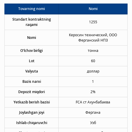
Tovarning nomi
Nomi
Standart kontraktning
1255
raqami
Керосин технический, ООО
Nomi
Ферганский НПЗ
O'lchov birligi
тонна
Lot
60
Valyuta
доллар
Bazis narxi
1
Depozit miqdori
2%
Yetkazib berish bazisi
FCA ст Ахунбабаева
Joylashgan joyi
Фергана
Ishlab chiqaruvchi
Узб