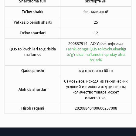
Shartnoma turi
экспортный
To'lov shakli
безналичный
Yetkazib berish sharti
25
To'lov shartlari
12
200837914 - АO Узбекнефтегаз
QQS to'lovchilari to'g'risida
Tashkilotingiz QQS to'lovchi ekanligi
ma'lumot
to'g'risida ma'lumotni qanday olsa
bo'ladi?
Qadoqlanishi
ж д цистерны 60 тн
Самовывоз, исходя из технических
условий и емкости ж д цистерны
Alohida shartlar
количество товара может
изменяться
Hisob raqami
20208840400600257008