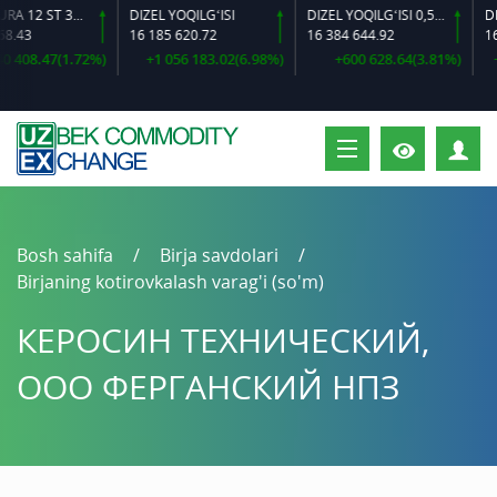
ARMATURA 12 ST 35 GS O‘LCHAMLI
DIZEL YOQILG‘ISI
DIZEL YOQILG‘ISI 0,5-40
.43
16 185 620.72
16 384 644.92
16 6
 408.47(1.72%)
+1 056 183.02(6.98%)
+600 628.64(3.81%)
+2
S
Bosh sahifa
Birja savdolari
Birjaning kotirovkalash varag'i (so'm)
КЕРОСИН ТЕХНИЧЕСКИЙ,
ООО ФЕРГАНСКИЙ НПЗ