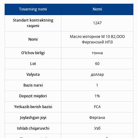
Tovarning nomi
Nomi
Standart kontraktning
1247
raqami
Масло моторное М 10 В2,ООО
Nomi
Ферганский НПЗ
O'lchov birligi
тонна
Lot
60
Valyuta
доллар
Bazis narxi
1
Depozit miqdori
1%
Yetkazib berish bazisi
FCA
Joylashgan joyi
Фергана
Ishlab chiqaruvchi
Узб