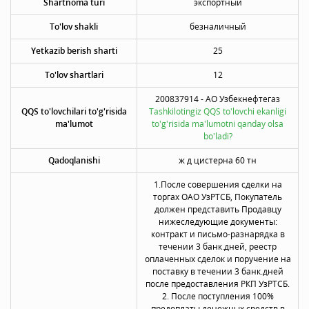
Shartnoma turi
экспортный
To'lov shakli
безналичный
Yetkazib berish sharti
25
To'lov shartlari
12
200837914 - АO Узбекнефтегаз
QQS to'lovchilari to'g'risida
Tashkilotingiz QQS to'lovchi ekanligi
ma'lumot
to'g'risida ma'lumotni qanday olsa
bo'ladi?
Qadoqlanishi
ж д цистерна 60 тн
1.После совершения сделки на
торгах ОАО УзРТСБ, Покупатель
должен представить Продавцу
нижеследующие документы:
контракт и письмо-разнарядка в
течении 3 банк.дней, реестр
оплаченных сделок и поручение на
поставку в течении 3 банк.дней
после предоставления РКП УзРТСБ.
2. После поступления 100%
предоплаты денежных средств в