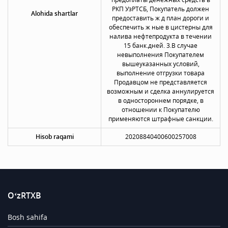
РКП УзРТСБ, Покупатель должен
Alohida shartlar
предоставить ж д план дороги и
обеспечить ж ные в цистерны для
налива нефтепродукта в течении
15 банк.дней. 3.В случае
невыполнения Покупателем
вышеуказанных условий,
выполнение отгрузки товара
Продавцом не представляется
возможным и сделка аннулируется
в одностороннем порядке, в
отношении к Покупателю
применяются штрафные санкции.
Hisob raqami
20208840400600257008
O‘zRTXB
Bosh sahifa