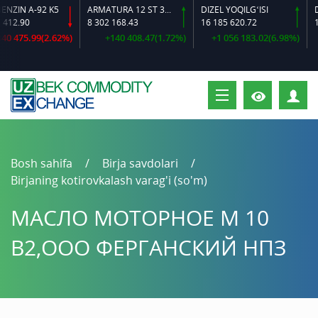
IN A-92 K5
ARMATURA 12 ST 35 GS O‘LCHAMLI
DIZEL YOQILG‘ISI
12.90
8 302 168.43
16 185 620.72
16 
 475.99(2.62%)
+140 408.47(1.72%)
+1 056 183.02(6.98%)
S
Bosh sahifa
Birja savdolari
Birjaning kotirovkalash varag'i (so'm)
МАСЛО МОТОРНОЕ М 10
В2,ООО ФЕРГАНСКИЙ НПЗ