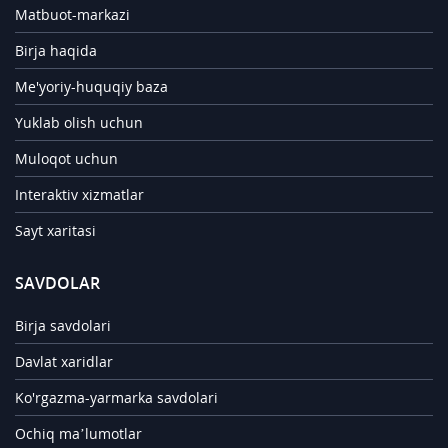
Matbuot-markazi
Birja haqida
Me'yoriy-huquqiy baza
Yuklab olish uchun
Muloqot uchun
Interaktiv xizmatlar
Sayt xaritasi
SAVDOLAR
Birja savdolari
Davlat xaridlar
Ko'rgazma-yarmarka savdolari
Ochiq ma’lumotlar