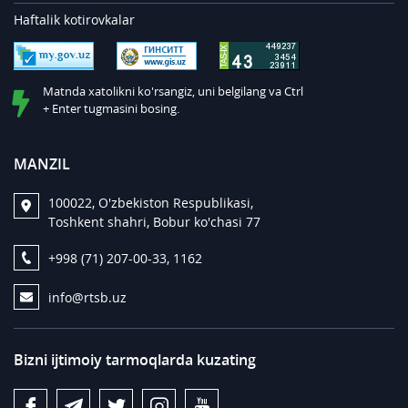
Haftalik kotirovkalar
Matnda xatolikni ko'rsangiz, uni belgilang va Ctrl
+ Enter tugmasini bosing.
MANZIL
100022, O'zbekiston Respublikasi,
Toshkent shahri, Bobur ko'chasi 77
+998 (71) 207-00-33, 1162
info@rtsb.uz
Bizni ijtimoiy tarmoqlarda kuzating