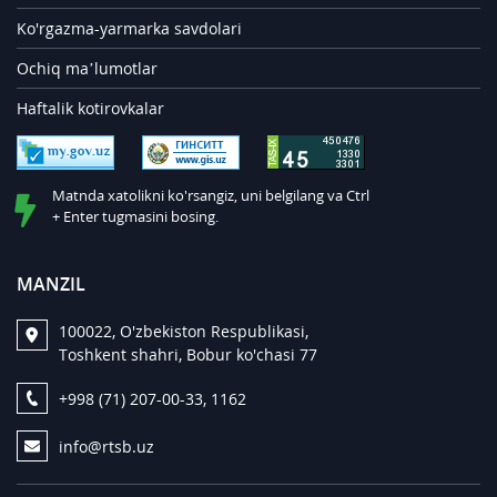
Ko'rgazma-yarmarka savdolari
Ochiq ma’lumotlar
Haftalik kotirovkalar
Matnda xatolikni ko'rsangiz, uni belgilang va Ctrl
+ Enter tugmasini bosing.
MANZIL
100022, O'zbekiston Respublikasi,
Toshkent shahri, Bobur ko'chasi 77
+998 (71) 207-00-33, 1162
info@rtsb.uz