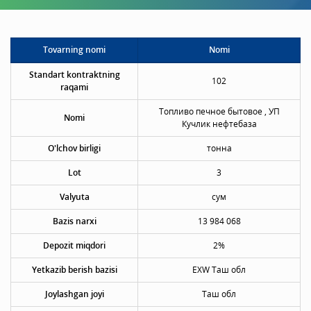
Tovarning nomi
Nomi
Standart kontraktning
102
raqami
Топливо печное бытовое , УП
Nomi
Кучлик нефтебаза
O'lchov birligi
тонна
Lot
3
Valyuta
сум
Bazis narxi
13 984 068
Depozit miqdori
2%
Yetkazib berish bazisi
EXW Таш обл
Joylashgan joyi
Таш обл