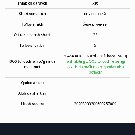
Ishlab chiqaruvchi
Узб
Shartnoma turi
внутренний
To'lov shakli
безналичный
Yetkazib berish sharti
22
To'lov shartlari
5
204640010 - "Kuchlik neft baza" MCHJ
QQS to'lovchilari to'g'risida
Tashkilotingiz QQS to'lovchi ekanligi
ma'lumot
to'g'risida ma'lumotni qanday olsa
bo'ladi?
Qadoqlanishi
Alohida shartlar
Hisob raqami
20208000300600257009