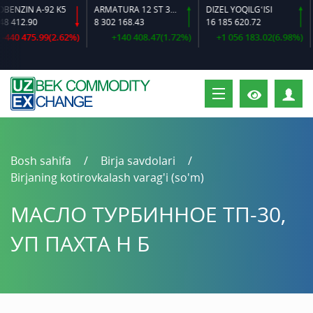
NZIN A-92 K5
ARMATURA 12 ST 35 GS O‘LCHAMLI
DIZEL YOQILG‘ISI
 412.90
8 302 168.43
16 185 620.72
1
440 475.99(2.62%)
+140 408.47(1.72%)
+1 056 183.02(6.98%)
S
Bosh sahifa
Birja savdolari
Birjaning kotirovkalash varag'i (so'm)
МАСЛО ТУРБИННОЕ ТП-30,
УП ПАХТА Н Б