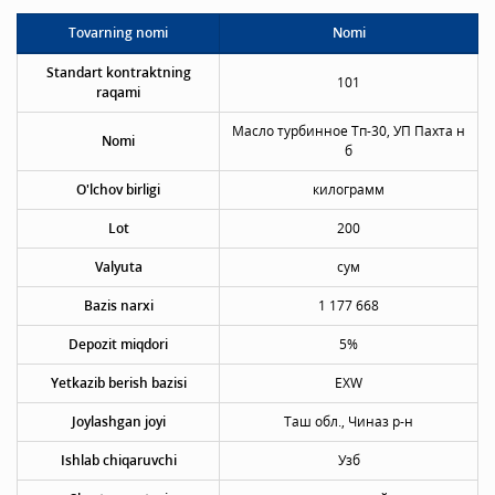
Tovarning nomi
Nomi
Standart kontraktning
101
raqami
Масло турбинное Тп-30, УП Пахта н
Nomi
б
O'lchov birligi
килограмм
Lot
200
Valyuta
сум
Bazis narxi
1 177 668
Depozit miqdori
5%
Yetkazib berish bazisi
EXW
Joylashgan joyi
Таш обл., Чиназ р-н
Ishlab chiqaruvchi
Узб