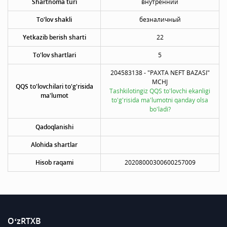
Shartnoma turi
внутренний
To'lov shakli
безналичный
Yetkazib berish sharti
22
To'lov shartlari
5
204583138 - "PAXTA NEFT BAZASI"
MCHJ
QQS to'lovchilari to'g'risida
Tashkilotingiz QQS to'lovchi ekanligi
ma'lumot
to'g'risida ma'lumotni qanday olsa
bo'ladi?
Qadoqlanishi
Alohida shartlar
Hisob raqami
20208000300600257009
O‘zRTXB