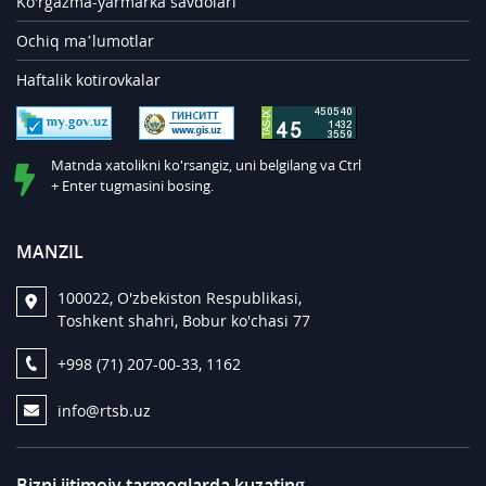
Ko'rgazma-yarmarka savdolari
Ochiq ma’lumotlar
Haftalik kotirovkalar
Matnda xatolikni ko'rsangiz, uni belgilang va Ctrl
+ Enter tugmasini bosing.
MANZIL
100022, O'zbekiston Respublikasi,
Toshkent shahri, Bobur ko'chasi 77
+998 (71) 207-00-33, 1162
info@rtsb.uz
Bizni ijtimoiy tarmoqlarda kuzating