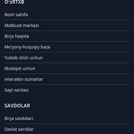
O‘zRTXB
Bosh sahifa
Matbuot-markazi
Birja haqida
Me'yoriy-huquqiy baza
Yuklab olish uchun
Muloqot uchun
Interaktiv xizmatlar
Sayt xaritasi
SAVDOLAR
Birja savdolari
Davlat xaridlar