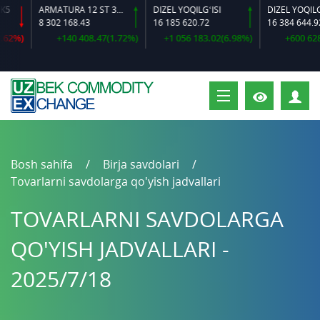
ARMATURA 12 ST 35 GS O‘LCHAMLI
DIZEL YOQILG‘ISI
8 302 168.43
16 185 620.72
16 384 644.92
2%)
+140 408.47(1.72%)
+1 056 183.02(6.98%)
+600 628.6
S
Bosh sahifa
Birja savdolari
Tovarlarni savdolarga qo'yish jadvallari
TOVARLARNI SAVDOLARGA
QO'YISH JADVALLARI -
2025/7/18