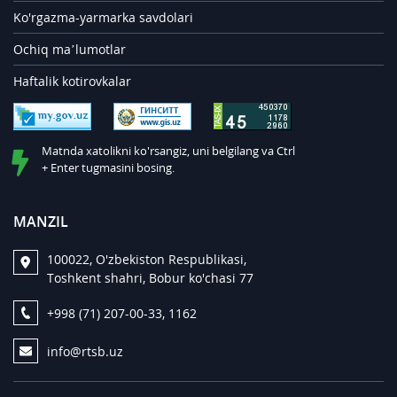
Ko'rgazma-yarmarka savdolari
Ochiq ma’lumotlar
Haftalik kotirovkalar
Matnda xatolikni ko'rsangiz, uni belgilang va Ctrl
+ Enter tugmasini bosing.
MANZIL
100022, O'zbekiston Respublikasi,
Toshkent shahri, Bobur ko'chasi 77
+998 (71) 207-00-33, 1162
info@rtsb.uz