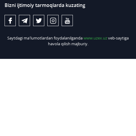
Bizni ijtimoiy tarmoqlarda kuzating
Saytdagi ma'lumotlardan foydalanilganda
www.uzex.uz
veb-saytiga
havola qilish majburiy.