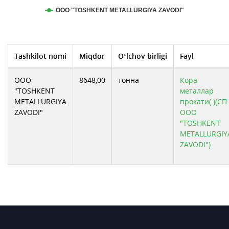
ООО "TOSHKENT METALLURGIYA ZAVODI"
Tashkilot nomi
Miqdor
O‘lchov birligi
Fayl
ООО
8648,00
тонна
Кора
"TOSHKENT
металлар
METALLURGIYA
прокати( )(СП
ZAVODI"
ООО
"TOSHKENT
METALLURGIY
ZAVODI")