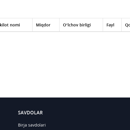
kilot nomi
Miqdor
O‘lchov birligi
Fayl
Qo
SAVDOLAR
Birja savdolari