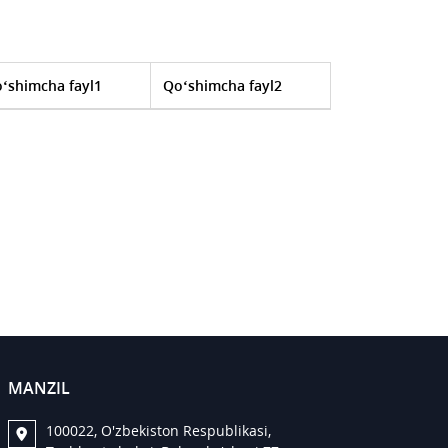
‘shimcha fayl1
Qo‘shimcha fayl2
MANZIL
100022, O'zbekiston Respublikasi,