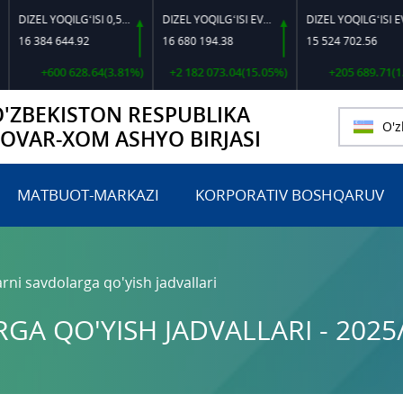
DIZEL YOQILG‘ISI 0,5-40
DIZEL YOQILG‘ISI EVRO L-K-4
DIZEL YOQILG‘ISI EVRO-L II K-4 SSDF
 384 644.92
16 680 194.38
15 524 702.56
+600 628.64(3.81%)
+2 182 073.04(15.05%)
+205 689.71(1.34%)
O'ZBEKISTON RESPUBLIKA
O'z
TOVAR-XOM ASHYO BIRJASI
MATBUOT-MARKAZI
KORPORATIV BOSHQARUV
rni savdolarga qo'yish jadvallari
A QO'YISH JADVALLARI - 2025