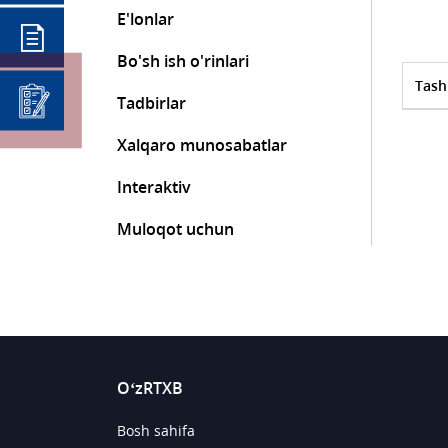
E'lonlar
Bo'sh ish o'rinlari
Tash
Tadbirlar
Xalqaro munosabatlar
Interaktiv
Muloqot uchun
O‘zRTXB
Bosh sahifa