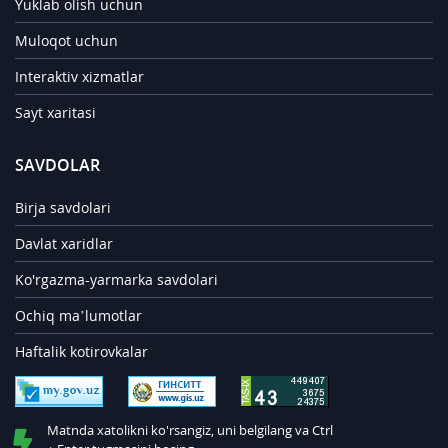
Yuklab olish uchun
Muloqot uchun
Interaktiv xizmatlar
Sayt xaritasi
SAVDOLAR
Birja savdolari
Davlat xaridlar
Ko'rgazma-yarmarka savdolari
Ochiq ma’lumotlar
Haftalik kotirovkalar
Matnda xatolikni ko'rsangiz, uni belgilang va Ctrl