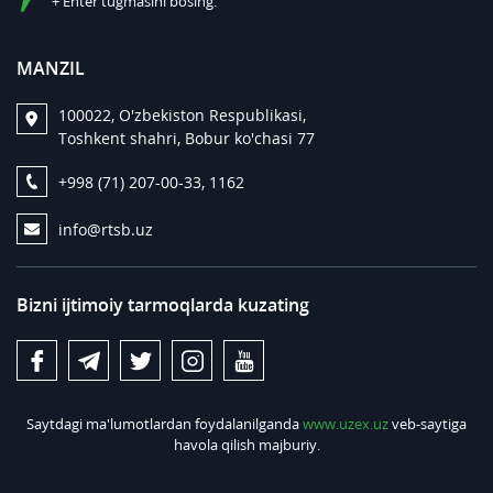
+ Enter tugmasini bosing.
MANZIL
100022, O'zbekiston Respublikasi,
Toshkent shahri, Bobur ko'chasi 77
+998 (71) 207-00-33, 1162
info@rtsb.uz
Bizni ijtimoiy tarmoqlarda kuzating
Saytdagi ma'lumotlardan foydalanilganda
www.uzex.uz
veb-saytiga
havola qilish majburiy.