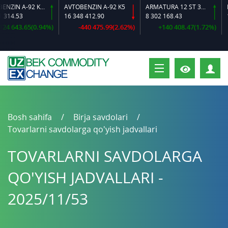
AVTOBENZIN A-92 K2-L
AVTOBENZIN A-92 K5
ARMATURA 12 ST 35 GS O‘LCHAMLI
DIZ
14.53
16 348 412.90
8 302 168.43
16 
 643.65(0.94%)
-440 475.99(2.62%)
+140 408.47(1.72%)
S
Bosh sahifa
Birja savdolari
Tovarlarni savdolarga qo'yish jadvallari
TOVARLARNI SAVDOLARGA
QO'YISH JADVALLARI -
2025/11/53