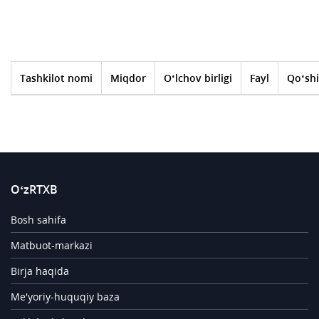
Tashkilot nomi
Miqdor
O‘lchov birligi
Fayl
Qo‘shi
O‘zRTXB
Bosh sahifa
Matbuot-markazi
Birja haqida
Me'yoriy-huquqiy baza