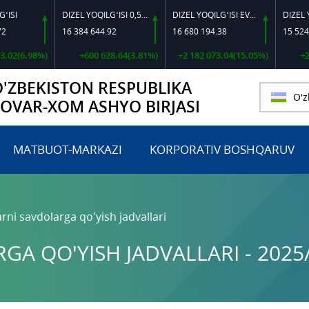
DIZEL YOQILG‘ISI 0,5-40
DIZEL YOQILG‘ISI EVRO L-K-4
16 384 644.92
16 680 194.38
15 524 702.
6.98%)
+600 628.64(3.81%)
+2 182 073.04(15.05%)
+205 68
O'ZBEKISTON RESPUBLIKA
O'z
TOVAR-XOM ASHYO BIRJASI
MATBUOT-MARKAZI
KORPORATIV BOSHQARUV
rni savdolarga qo'yish jadvallari
A QO'YISH JADVALLARI - 2025