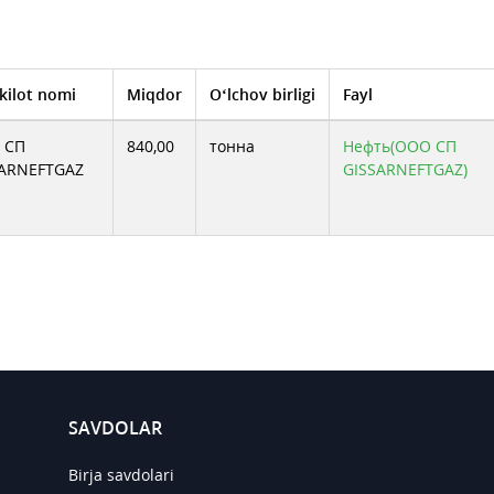
kilot nomi
Miqdor
O‘lchov birligi
Fayl
 СП
840,00
тонна
Нефть(ООО СП
SARNEFTGAZ
GISSARNEFTGAZ)
SAVDOLAR
Birja savdolari