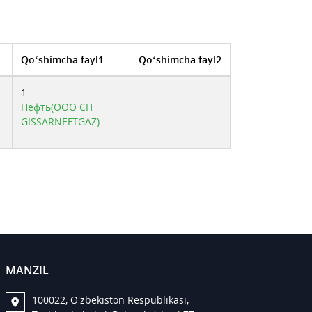
Qo‘shimcha fayl1
Qo‘shimcha fayl2
1
Нефть(ООО СП
GISSARNEFTGAZ)
MANZIL
100022, O'zbekiston Respublikasi,