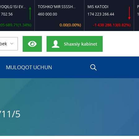
DIZEL YOQILG‘ISI EVRO-L II K-4 SSDF
TOSHKO‘MIR SSSSH-13
MIS KATODI
POLIP
56
460 000.00
174 223 266.44
17 000
9.71(1.34%)
0.00(0.00%)
-1 438 288.13(0.82%)
bek
Shaxsiy kabinet
MULOQOT UCHUN
/11/5