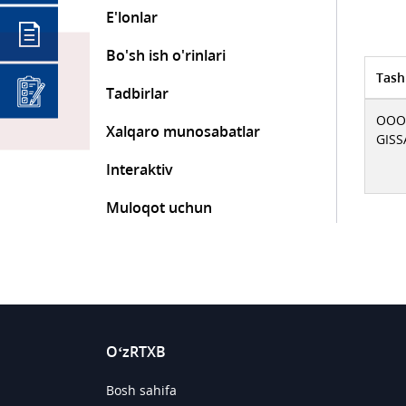
E'lonlar
Bo'sh ish o'rinlari
Tash
Tadbirlar
ООО
Xalqaro munosabatlar
GIS
Interaktiv
Muloqot uchun
O‘zRTXB
Bosh sahifa