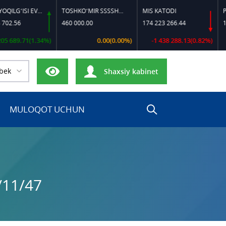
DIZEL YOQILG‘ISI EVRO-L II K-4 SSDF
TOSHKO‘MIR SSSSH-13
MIS KATODI
POLIP
56
460 000.00
174 223 266.44
17 000
9.71(1.34%)
0.00(0.00%)
-1 438 288.13(0.82%)
bek
Shaxsiy kabinet
MULOQOT UCHUN
/11/47