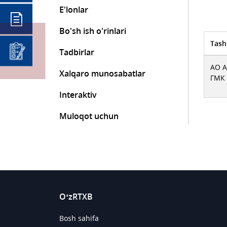
E'lonlar
Bo'sh ish o'rinlari
Tash
Tadbirlar
АО 
Xalqaro munosabatlar
ГМК
Interaktiv
Muloqot uchun
O‘zRTXB
Bosh sahifa