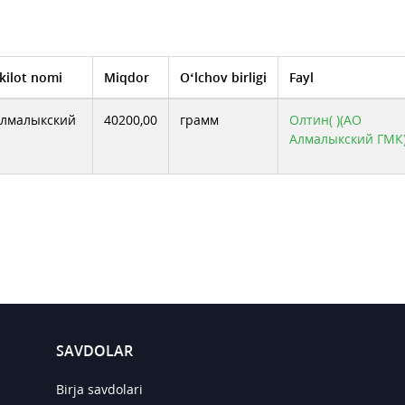
kilot nomi
Miqdor
O‘lchov birligi
Fayl
Алмалыкский
40200,00
грамм
Олтин( )(АО
Алмалыкский ГМК
SAVDOLAR
Birja savdolari