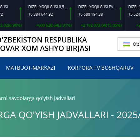
DIZEL YOQILG‘ISI 0,5-40
DIZEL YOQILG‘ISI EVRO L-K-4
16 384 644.92
16 680 194.38
15 524 702.
6.98%)
+600 628.64(3.81%)
+2 182 073.04(15.05%)
+205 68
O'ZBEKISTON RESPUBLIKA
O'z
TOVAR-XOM ASHYO BIRJASI
MATBUOT-MARKAZI
KORPORATIV BOSHQARUV
rni savdolarga qo'yish jadvallari
A QO'YISH JADVALLARI - 2025