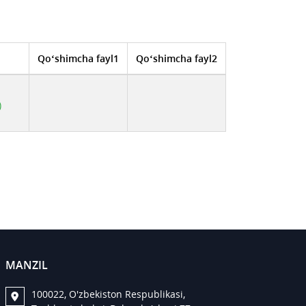
Qo‘shimcha fayl1
Qo‘shimcha fayl2
)
MANZIL
100022, O'zbekiston Respublikasi,