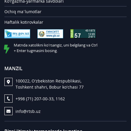
Ko'rgazma-yarmarka savdolari
Ochiq ma’lumotlar
Haftalik kotirovkalar
Matnda xatolikni ko'rsangiz, uni belgilang va Ctrl
+ Enter tugmasini bosing.
MANZIL
100022, O'zbekiston Respublikasi,
Toshkent shahri, Bobur ko'chasi 77
+998 (71) 207-00-33, 1162
info@rtsb.uz