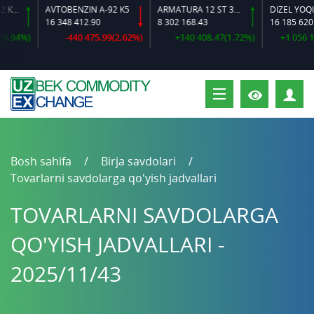
2 K2-L
AVTOBENZIN A-92 K5
ARMATURA 12 ST 35 GS O‘LCHAMLI
DIZEL YOQILG‘I
16 348 412.90
8 302 168.43
16 185 620.72
94%)
-440 475.99(2.62%)
+140 408.47(1.72%)
+1 056 183.
S
Bosh sahifa
Birja savdolari
Tovarlarni savdolarga qo'yish jadvallari
TOVARLARNI SAVDOLARGA
QO'YISH JADVALLARI -
2025/11/43