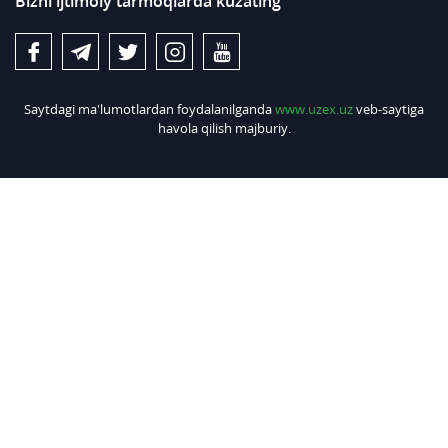
Bizni ijtimoiy tarmoqlarda kuzating
Saytdagi ma'lumotlardan foydalanilganda
www.uzex.uz
veb-saytiga
havola qilish majburiy.