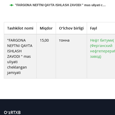
"FARGONA NEFTNI QAYTA ISHLASH ZAVODI " mas uliyati c…
Tashkilot nomi
Miqdor
O‘lchov birligi
Fayl
"FARGONA
15,00
тонна
Нефт битуми( 
NEFTNI QAYTA
(Ферганский
ISHLASH
нефтеперер
ZAVODI " mas
завод)
uliyati
cheklangan
jamiyati
O‘zRTXB