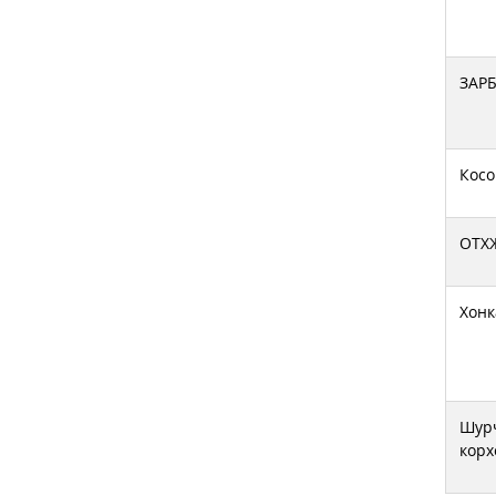
ЗАР
Кос
ОТХ
Хонк
Шурч
корх