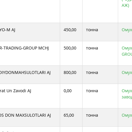
АЖ)
YO-M AJ
450,00
тонна
Омух
ER-TRADING-GROUP MCHJ
500,00
тонна
Омух
GROU
OIYDONMAHSULOTLARI AJ
800,00
тонна
Омух
rat Un Zavodi AJ
0,00
тонна
Омух
заво
S DON MAXSULOTLARI AJ
65,00
тонна
Омух