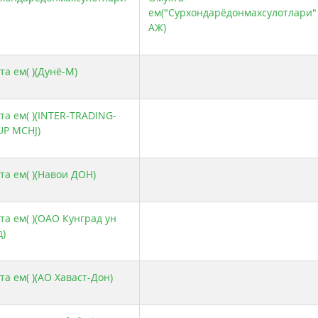
ем("Сурхондарёдонмахсулотлари"
АЖ)
та ем( )(Дунё-М)
та ем( )(INTER-TRADING-
P MCHJ)
та ем( )(Навои ДОН)
та ем( )(ОАО Кунград ун
д)
та ем( )(АО Хаваст-Дон)