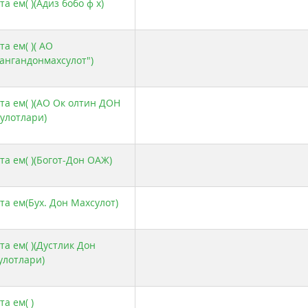
а ем( )(Адиз бобо ф х)
а ем( )( АО
ангандонмахсулот")
та ем( )(АО Ок олтин ДОН
улотлари)
та ем( )(Богот-Дон ОАЖ)
та ем(Бух. Дон Махсулот)
та ем( )(Дустлик Дон
улотлари)
а ем( )