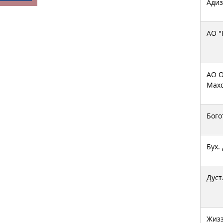
Адиз
АО "
АО О
Махс
Бого
Бух.
Дуст
Жизз