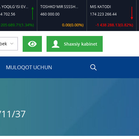
DIZEL YOQILG‘ISI EVRO-L II K-4 SSDF
TOSHKO‘MIR SSSSH-13
MIS KATODI
POLIPROP
460 000.00
174 223 266.44
17 000 0
71(1.34%)
0.00(0.00%)
-1 438 288.13(0.82%)
bek
Shaxsiy kabinet
MULOQOT UCHUN
/11/37