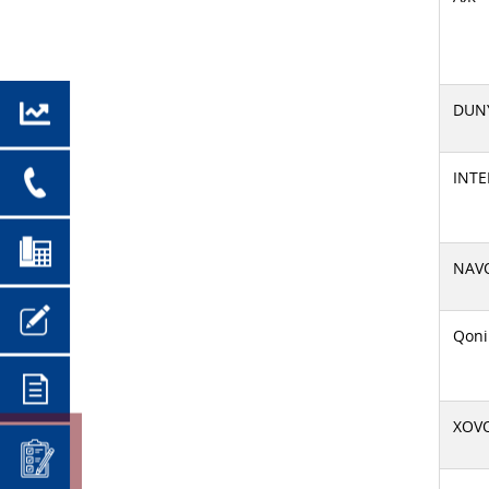
DUN
INT
NAV
Qoni
XOVO