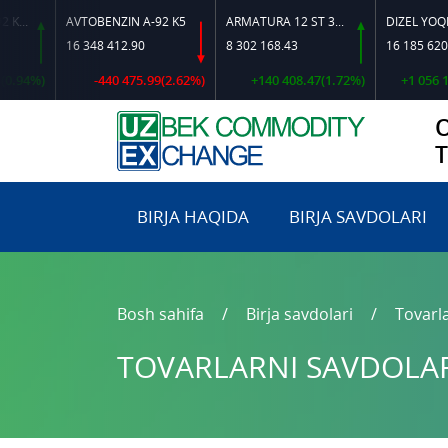
AVTOBENZIN A-92 K5
ARMATURA 12 ST 35 GS O‘LCHAMLI
DIZEL YOQILG‘ISI
16 348 412.90
8 302 168.43
16 185 620.72
-440 475.99(2.62%)
+140 408.47(1.72%)
+1 056 183.02(6.
BIRJA HAQIDA
BIRJA SAVDOLARI
Bosh sahifa
Birja savdolari
Tovarla
TOVARLARNI SAVDOLARG