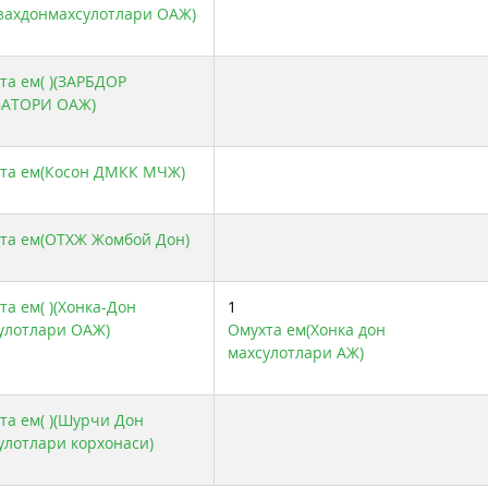
захдонмахсулотлари ОАЖ)
та ем( )(ЗАРБДОР
ВАТОРИ ОАЖ)
та ем(Косон ДМКК МЧЖ)
та ем(ОТХЖ Жомбой Дон)
та ем( )(Хонка-Дон
1
улотлари ОАЖ)
Омухта ем(Хонка дон
махсулотлари АЖ)
та ем( )(Шурчи Дон
улотлари корхонаси)