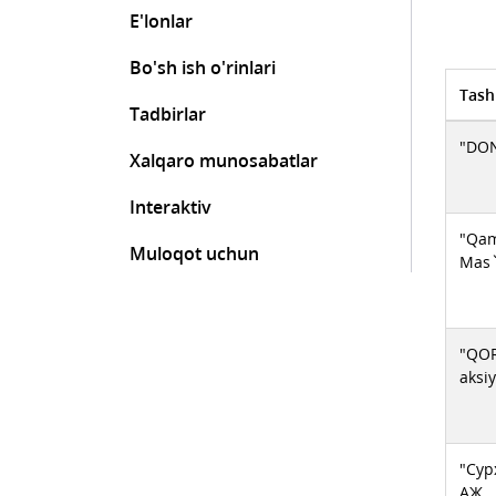
E'lonlar
Bo'sh ish o'rinlari
Tash
Tadbirlar
"DON
Xalqaro munosabatlar
Interaktiv
"Qam
Muloqot uchun
Mas`
"QO
aksiy
"Сур
АЖ