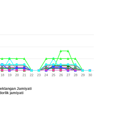
18
19
20
21
22
23
24
25
26
27
28
29
30
heklangan Jamiyati
lik jamiyati