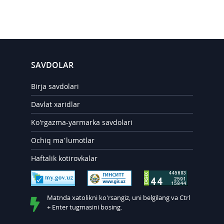
SAVDOLAR
Birja savdolari
Davlat xaridlar
Ko'rgazma-yarmarka savdolari
Ochiq ma’lumotlar
Haftalik kotirovkalar
Matnda xatolikni ko'rsangiz, uni belgilang va Ctrl
+ Enter tugmasini bosing.