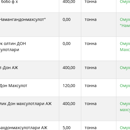
 бобо ф х
400,00
тонна
Омухт
Намангандонмахсулот"
0,00
тонна
Омухт
"Нам
к олтин ДОН
0,00
тонна
Омух
улотлари
Махс
т-Дон АЖ
400,00
тонна
Омух
 Дон Махсулот
120,00
тонна
Омух
лик Дон махсулотлари АЖ
400,00
тонна
Омух
махс
ахдонмахсулотлари АЖ
5,00
тонна
Омухт