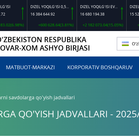
DIZEL YOQILG‘ISI 0,5-40
DIZEL YOQILG‘ISI EVRO L-K-4
16 384 644.92
16 680 194.38
15 524 702.56
98%)
+600 628.64(3.81%)
+2 182 073.04(15.05%)
+205 689.
O'ZBEKISTON RESPUBLIKA
O'z
TOVAR-XOM ASHYO BIRJASI
MATBUOT-MARKAZI
KORPORATIV BOSHQARUV
rni savdolarga qo'yish jadvallari
A QO'YISH JADVALLARI - 2025