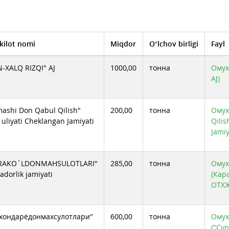
Бух. Дон Махсулот
Дустлик Дон махсулотлари АЖ
Жиззахдонмахсулотлари АЖ
ЗАРБДОР ЭЛЕВАТОРИ АЖ
Косон ДМКК МЧЖ
ОТХЖ Жомбой Дон
kilot nomi
Miqdor
O‘lchov birligi
Fayl
Хонка дон махсулотлари АЖ
Шурчи Дон махсулотлари корхонаси
-XALQ RIZQI" AJ
1000,00
тонна
Омух
AJ)
ashi Don Qabul Qilish"
200,00
тонна
Омух
uliyati Cheklangan Jamiyati
Qilis
Jamiy
RAKO`LDONMAHSULOTLARI"
285,00
тонна
Омухт
adorlik jamiyati
(Кар
OTXЖ
хондарёдонмахсулотлари"
600,00
тонна
Омухт
("Су