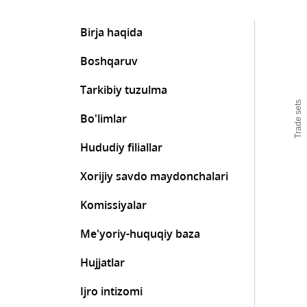
Birja haqida
Boshqaruv
Tarkibiy tuzulma
Trade sets
Bo'limlar
Hududiy filiallar
Xorijiy savdo maydonchalari
Komissiyalar
Me'yoriy-huquqiy baza
Hujjatlar
Ijro intizomi