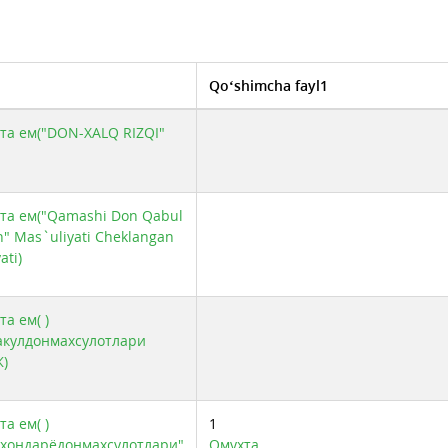
Qo‘shimcha fayl1
та ем("DON-XALQ RIZQI"
та ем("Qamashi Don Qabul
h" Mas`uliyati Cheklangan
ati)
а ем( )
акулдонмахсулотлари
)
а ем( )
1
рхондарёдонмахсулотлари"
Омухта