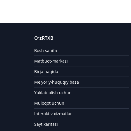
O‘zRTXB
Bosh sahifa
Matbuot-markazi
Birja haqida
Me'yoriy-huquqiy baza
Yuklab olish uchun
Muloqot uchun
Interaktiv xizmatlar
Sayt xaritasi