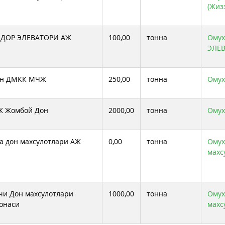
(Жиз
БДОР ЭЛЕВАТОРИ АЖ
100,00
тонна
Омух
ЭЛЕ
он ДМКК МЧЖ
250,00
тонна
Омух
Ж Жомбой Дон
2000,00
тонна
Омух
а дон махсулотлари АЖ
0,00
тонна
Омух
махс
и Дон махсулотлари
1000,00
тонна
Омух
онаси
махс