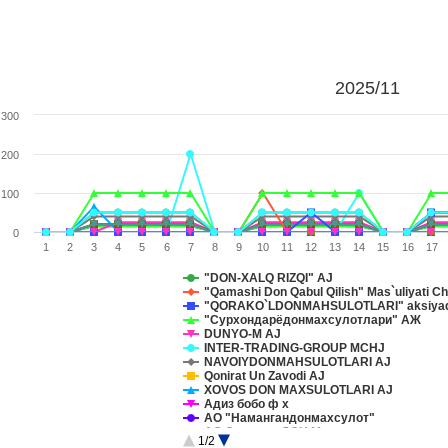
2025/11
300
200
100
0
1
2
3
4
5
6
7
8
9
10
11
12
13
14
15
16
17
"DON-XALQ RIZQI" AJ
"Qamashi Don Qabul Qilish" Mas`uliyati C
"QORAKO`LDONMAHSULOTLARI" aksiyador
"Сурхондарёдонмахсулотлари" АЖ
DUNYO-M AJ
INTER-TRADING-GROUP MCHJ
NAVOIYDONMAHSULOTLARI AJ
Qonirat Un Zavodi AJ
XOVOS DON MAXSULOTLARI AJ
Адиз бобо ф х
АО "Намангандонмахсулот"
АО Ок олтин ДОН Махсулотлари
1/2
Богот-Дон АЖ