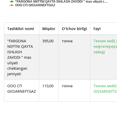
"FARGONA NEFTNI QAYTA ISHLASH ZAVODI " mas uliyati c…
ООО СП GISSARNEFTGAZ
Tashkilot nomi
Miqdor
O‘lchov birligi
Fayl
"FARGONA
395,00
тонна
Техник мой( 
NEFTNI QAYTA
нефтеперер
ISHLASH
завод)
ZAVODI " mas
uliyati
cheklangan
jamiyati
ООО СП
110,00
тонна
Техник мой(
GISSARNEFTGAZ
GISSARNEFTG