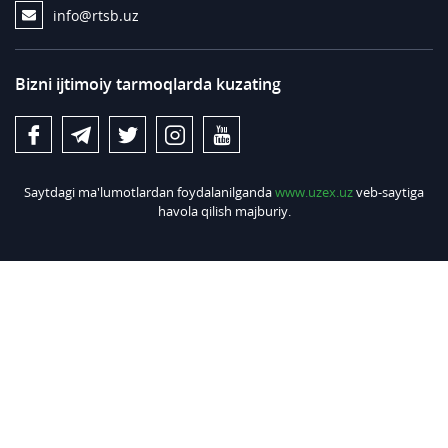
info@rtsb.uz
Bizni ijtimoiy tarmoqlarda kuzating
Saytdagi ma'lumotlardan foydalanilganda
www.uzex.uz
veb-saytiga
havola qilish majburiy.