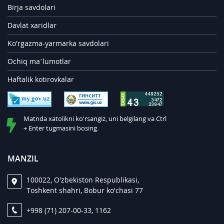
Birja savdolari
Davlat xaridlar
Ko'rgazma-yarmarka savdolari
Ochiq ma’lumotlar
Haftalik kotirovkalar
Matnda xatolikni ko'rsangiz, uni belgilang va Ctrl
+ Enter tugmasini bosing.
MANZIL
100022, O'zbekiston Respublikasi,
Toshkent shahri, Bobur ko'chasi 77
+998 (71) 207-00-33, 1162