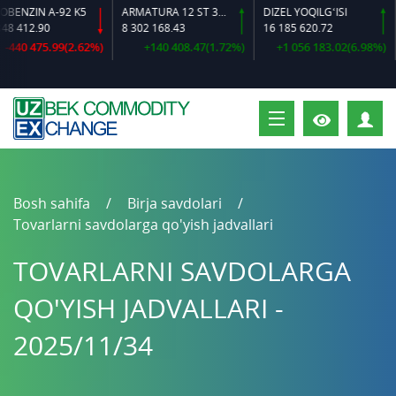
ZIN A-92 K5
ARMATURA 12 ST 35 GS O‘LCHAMLI
DIZEL YOQILG‘ISI
12.90
8 302 168.43
16 185 620.72
16
0 475.99(2.62%)
+140 408.47(1.72%)
+1 056 183.02(6.98%)
S
Bosh sahifa
Birja savdolari
Tovarlarni savdolarga qo'yish jadvallari
TOVARLARNI SAVDOLARGA
QO'YISH JADVALLARI -
2025/11/34