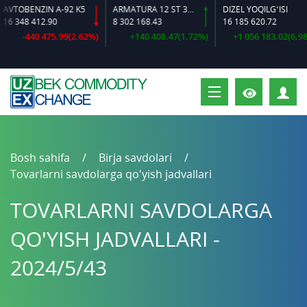
TOBENZIN A-92 K5
ARMATURA 12 ST 35 GS O‘LCHAMLI
DIZEL YOQILG‘ISI
 348 412.90
8 302 168.43
16 185 620.72
-440 475.99(2.62%)
+140 408.47(1.72%)
+1 056 183.02(6.98%)
S
Bosh sahifa
Birja savdolari
Tovarlarni savdolarga qo'yish jadvallari
TOVARLARNI SAVDOLARGA
QO'YISH JADVALLARI -
2024/5/43