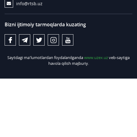
info@rtsb.uz
Bizni ijtimoiy tarmoqlarda kuzating
Saytdagi ma'lumotlardan foydalanilganda
www.uzex.uz
veb-saytiga
havola qilish majburiy.