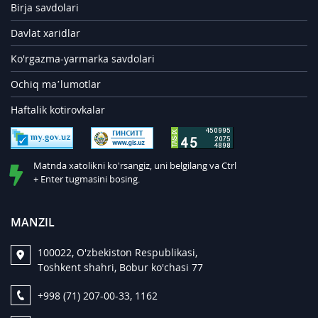
Birja savdolari
Davlat xaridlar
Ko'rgazma-yarmarka savdolari
Ochiq ma’lumotlar
Haftalik kotirovkalar
Matnda xatolikni ko'rsangiz, uni belgilang va Ctrl
+ Enter tugmasini bosing.
MANZIL
100022, O'zbekiston Respublikasi,
Toshkent shahri, Bobur ko'chasi 77
+998 (71) 207-00-33, 1162