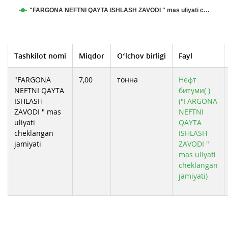
"FARGONA NEFTNI QAYTA ISHLASH ZAVODI " mas uliyati c…
Tashkilot nomi
Miqdor
O‘lchov birligi
Fayl
"FARGONA
7,00
тонна
Нефт
NEFTNI QAYTA
битуми( )
ISHLASH
("FARGONA
ZAVODI " mas
NEFTNI
uliyati
QAYTA
cheklangan
ISHLASH
jamiyati
ZAVODI "
mas uliyati
cheklangan
jamiyati)