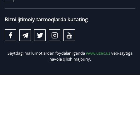
Bizni ijtimoiy tarmoqlarda kuzating
Saytdagi ma'lumotlardan foydalanilganda
www.uzex.uz
veb-saytiga
havola qilish majburiy.