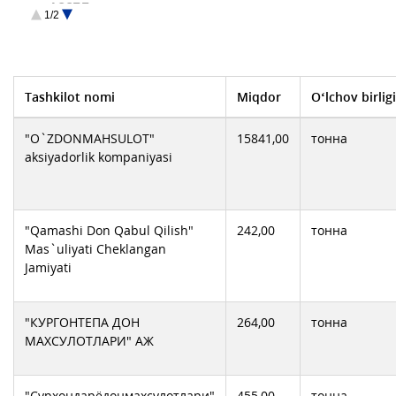
АООТ Тахиаташ дан
1/2
Богот-Дон АЖ
Дустлик Дон махсулотлари АЖ
Жиззахдонмахсулотлари АЖ
Когондонмахсулотлари АЖ
ОТХЖ Жомбой Дон
Самарканд Дон
Хонка дон махсулотлари АЖ
Tashkilot nomi
Miqdor
O‘lchov birligi
"O`ZDONMAHSULOT"
15841,00
тонна
aksiyadorlik komрaniyasi
"Qamashi Don Qabul Qilish"
242,00
тонна
Mas`uliyati Cheklangan
Jamiyati
"КУРГОНТЕПА ДОН
264,00
тонна
МАХСУЛОТЛАРИ" АЖ
"Сурхондарёдонмахсулотлари"
455,00
тонна