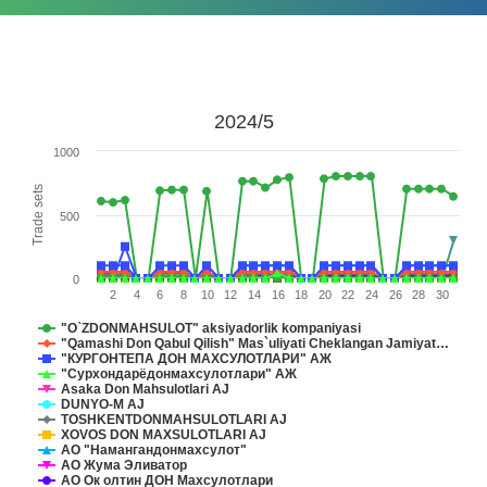
2024/5
1000
Trade sets
500
0
2
4
6
8
10
12
14
16
18
20
22
24
26
28
30
"O`ZDONMAHSULOT" aksiyadorlik komрaniyasi
"Qamashi Don Qabul Qilish" Mas`uliyati Cheklangan Jamiyat…
"КУРГОНТЕПА ДОН МАХСУЛОТЛАРИ" АЖ
"Сурхондарёдонмахсулотлари" АЖ
Asaka Don Mahsulotlari AJ
DUNYO-M AJ
TOSHKENTDONMAHSULOTLARI AJ
XOVOS DON MAXSULOTLARI AJ
АО "Намангандонмахсулот"
АО Жума Эливатор
АО Ок олтин ДОН Махсулотлари