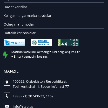
Davlat xaridlar
Ko'rgazma-yarmarka savdolari
Ochiq ma’lumotlar
Haftalik kotirovkalar
Matnda xatolikni ko'rsangiz, uni belgilang va Ctrl
+ Enter tugmasini bosing.
MANZIL
100022, O'zbekiston Respublikasi,
Toshkent shahri, Bobur ko'chasi 77
+998 (71) 207-00-33, 1162
info@rtsb.uz