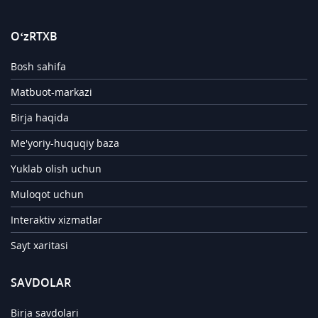
O‘zRTXB
Bosh sahifa
Matbuot-markazi
Birja haqida
Me'yoriy-huquqiy baza
Yuklab olish uchun
Muloqot uchun
Interaktiv xizmatlar
Sayt xaritasi
SAVDOLAR
Birja savdolari