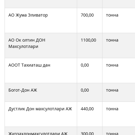
АО Жума Эливатор
700,00
тонна
АО Ок олтин ДОН
1100,00
тонна
Махсулотлари
АООТ Тахиаташ дан
0,00
тонна
Богот-Дон АЖ
0,00
тонна
Дустлик Дон махсулотлари АЖ
440,00
тонна
Жиззахдонмахсулотлари АЖ
300,00
тонна