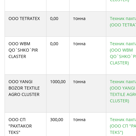
ООО TETRATEX
0,00
тонна
Техник пахта
(ООО TETRA
ООО WBM
0,00
тонна
Техник пахта
QO`SHKO`PIR
(ООО WBM
CLASTER
QO`SHKO`P
CLASTER)
ООО YANGI
1000,00
тонна
Техник пахта
BOZOR TEXTILE
(ООО YANGI
AGRO CLUSTER
TEXTILE AG
CLUSTER)
ООО СП
300,00
тонна
Техник пахта
"PAXTAKOR
(ООО СП "P
TEKS"
TEKS")