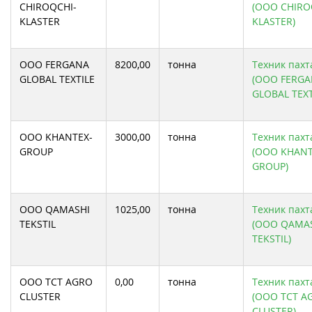
CHIROQCHI-
(ООО CHIRO
KLASTER
KLASTER)
ООО FERGANA
8200,00
тонна
Техник пахта
GLOBAL TEXTILE
(ООО FERG
GLOBAL TEXT
ООО KHANTEX-
3000,00
тонна
Техник пахта
GROUP
(ООО KHANT
GROUP)
ООО QAMASHI
1025,00
тонна
Техник пахта
TEKSTIL
(ООО QAMA
TEKSTIL)
ООО TCT AGRO
0,00
тонна
Техник пахта
CLUSTER
(ООО TCT A
CLUSTER)