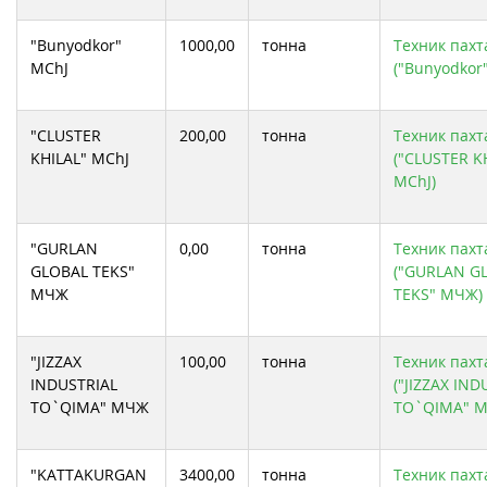
СП ООО "TEXTILE FINANCE KHOREZM"
УП "APK CHINOZ"
"Bunyodkor"
1000,00
тонна
Техник пахта
MChJ
("Bunyodkor
"CLUSTER
200,00
тонна
Техник пахта
KHILAL" MChJ
("CLUSTER K
MChJ)
"GURLAN
0,00
тонна
Техник пахта
GLOBAL TEKS"
("GURLAN G
МЧЖ
TEKS" МЧЖ)
"JIZZAX
100,00
тонна
Техник пахта
INDUSTRIAL
("JIZZAX IND
TO`QIMA" МЧЖ
TO`QIMA" 
"KATTAKURGAN
3400,00
тонна
Техник пахта