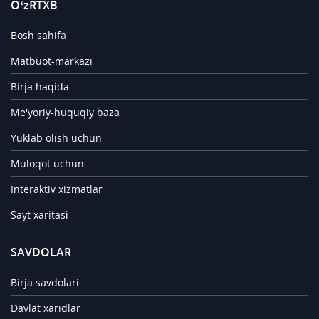
O‘zRTXB
Bosh sahifa
Matbuot-markazi
Birja haqida
Me'yoriy-huquqiy baza
Yuklab olish uchun
Muloqot uchun
Interaktiv xizmatlar
Sayt xaritasi
SAVDOLAR
Birja savdolari
Davlat xaridlar