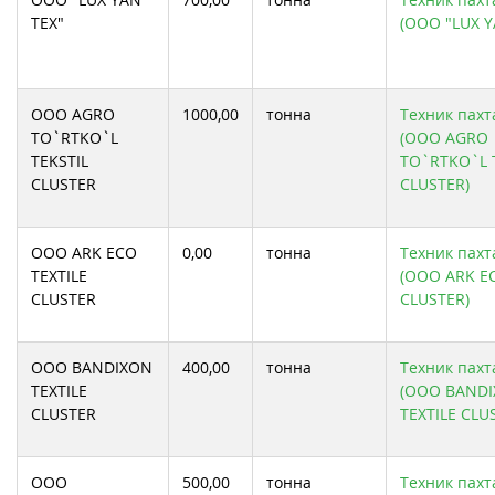
TEX"
(ООО "LUX Y
ООО AGRO
1000,00
тонна
Техник пахта
TO`RTKO`L
(ООО AGRO
TEKSTIL
TO`RTKO`L 
CLUSTER
CLUSTER)
ООО ARK ECO
0,00
тонна
Техник пахта
TEXTILE
(ООО ARK EC
CLUSTER
CLUSTER)
ООО BANDIXON
400,00
тонна
Техник пахта
TEXTILE
(ООО BAND
CLUSTER
TEXTILE CLU
ООО
500,00
тонна
Техник пахта