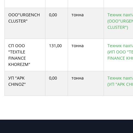
ООО"URGENCH
0,00
тонна
Техник пахта
CLUSTER"
(ООО"URGE
CLUSTER")
СП ООО
131,00
тонна
Техник пахта
"TEXTILE
(ИП ООО "TE
FINANCE
FINANCE KH
KHOREZM"
УП "APK
0,00
тонна
Техник пахта
CHINOZ"
(УП "APK CH