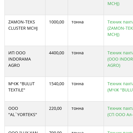
MCHJ)
ZAMON-TEKS
1000,00
тонна
Техник пахта
CLUSTER MCHJ
(ZAMON-TEK
MCHJ)
ИП ООО
4400,00
тонна
Техник пахта
INDORAMA
(ООО INDO
AGRO
AGRO)
МЧЖ "BULUT
1540,00
тонна
Техник пахта
TEXTILE"
(МЧЖ "BULUT
ООО
220,00
тонна
Техник пахта
"AL`YORTEKS"
(СП ООО Ал-
ООО "LUX YAN
700,00
тонна
Техник пахта