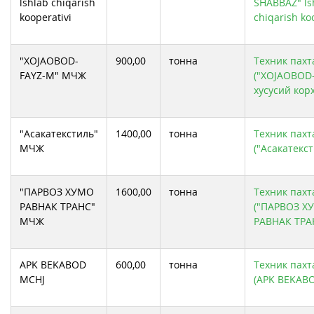
lshlab chiqarish
SHABBAZ" ls
kooperativi
chiqarish koo
"XOJAOBOD-
900,00
тонна
Техник пахта
FAYZ-M" МЧЖ
("XOJAOBOD
хусусий кор
"Асакатекстиль"
1400,00
тонна
Техник пахта
МЧЖ
("Асакатекс
"ПАРВОЗ ХУМО
1600,00
тонна
Техник пахта
РАВНАК ТРАНС"
("ПАРВОЗ Х
МЧЖ
РАВНАК ТРА
APK BEKABOD
600,00
тонна
Техник пахта
MCHJ
(APK BEKAB