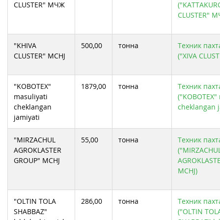
CLUSTER" МЧЖ
("KATTAKUR
CLUSTER" М
"KHIVA
500,00
тонна
Техник пахта
CLUSTER" MCHJ
("XIVA CLUS
"KOBOTEX"
1879,00
тонна
Техник пахта
masuliyati
("KOBOTEX" 
cheklangan
cheklangan j
jamiyati
"MIRZACHUL
55,00
тонна
Техник пахта
AGROKLASTER
("MIRZACHU
GROUP" MCHJ
AGROKLAST
MCHJ)
"OLTIN TOLA
286,00
тонна
Техник пахта
SHABBAZ"
("OLTIN TOL