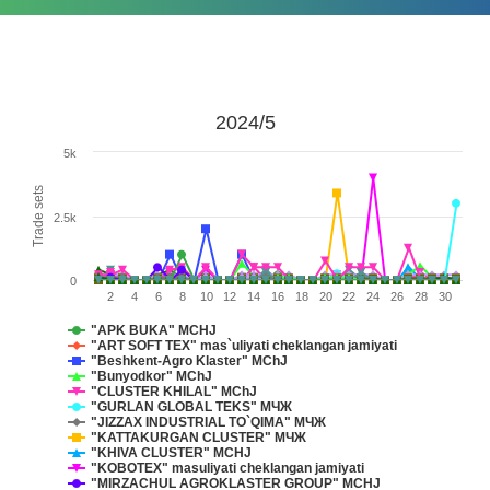
2024/5
5k
Trade sets
2.5k
0
2
4
6
8
10
12
14
16
18
20
22
24
26
28
30
"APK BUKA" MCHJ
"ART SOFT TEX" mas`uliyati cheklangan jamiyati
"Beshkent-Agro Klaster" MChJ
"Bunyodkor" MChJ
"CLUSTER KHILAL" MChJ
"GURLAN GLOBAL TEKS" МЧЖ
"JIZZAX INDUSTRIAL TO`QIMA" МЧЖ
"KATTAKURGAN CLUSTER" МЧЖ
"KHIVA CLUSTER" MCHJ
"KOBOTEX" masuliyati cheklangan jamiyati
"MIRZACHUL AGROKLASTER GROUP" MCHJ