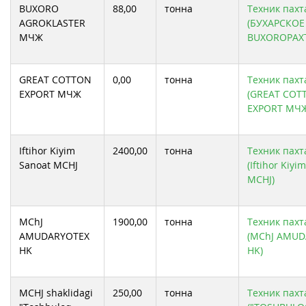
BUXORO
88,00
тонна
Техник пахта
AGROKLASTER
(БУХАРСКОЕ
МЧЖ
BUXOROPAX
GREAT COTTON
0,00
тонна
Техник пахта
EXPORT МЧЖ
(GREAT COT
EXPORT МЧ
Iftihor Kiyim
2400,00
тонна
Техник пахта
Sanoat MCHJ
(Iftihor Kiyi
MCHJ)
MChJ
1900,00
тонна
Техник пахта
AMUDARYOTEX
(MChJ AMUD
HK
HK)
MCHJ shaklidagi
250,00
тонна
Техник пахта