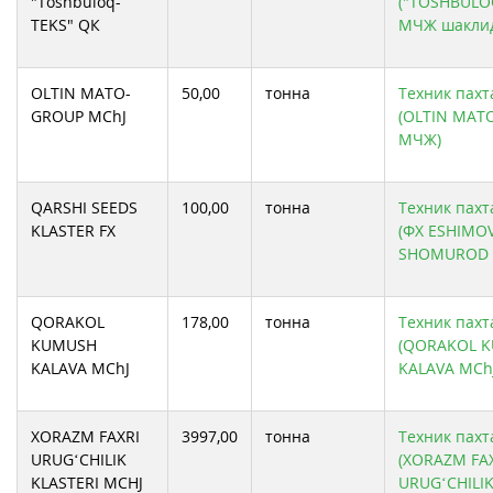
"Toshbuloq-
("TOSHBULO
TEKS" QК
МЧЖ шаклид
OLTIN MATO-
50,00
тонна
Техник пахта
GROUP MChJ
(OLTIN MAT
МЧЖ)
QARSHI SEEDS
100,00
тонна
Техник пахта
KLASTER FX
(ФХ ESHIMO
SHOMUROD O
QORAKOL
178,00
тонна
Техник пахта
KUMUSH
(QORAKOL 
KALAVA MChJ
KALAVA MCh
XORAZM FAXRI
3997,00
тонна
Техник пахта
URUG‘CHILIK
(XORAZM FA
KLASTERI MCHJ
URUG‘CHILIK