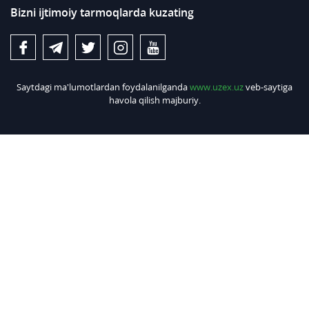
Bizni ijtimoiy tarmoqlarda kuzating
Saytdagi ma'lumotlardan foydalanilganda
www.uzex.uz
veb-saytiga
havola qilish majburiy.