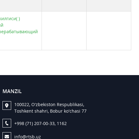
илгиси( )
ий
рерабатывающий
MANZIL
100022, O'zbekiston Respublikasi,
Toshkent shahri, Bobur ko'chasi 77
+998 (71) 207-00-33, 1162
info@rtsb.uz