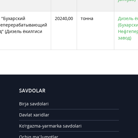
"Бухарский
20240,00
тонна
Дизель ёк
теперерабатывающий
(Бухарск
д" (Дизель ёкилгиси
Нефтепе
завод)
SAVDOLAR
Birja savdolari
Davlat xaridlar
Ko'rgazma-yarmarka savdolari
Ochiq ma’lumotlar