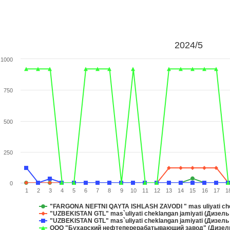
2024/5
1000
750
500
250
0
1
2
3
4
5
6
7
8
9
10
11
12
13
14
15
16
17
1
"FARGONA NEFTNI QAYTA ISHLASH ZAVODI " mas uliyati chek
"UZBEKISTAN GTL" mas`uliyati cheklangan jamiyati (Дизель 
"UZBEKISTAN GTL" mas`uliyati cheklangan jamiyati (Дизель 
ООО "Бухарский нефтеперерабатывающий завод" (Дизель