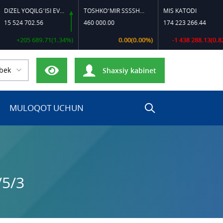
DIZEL YOQILG‘ISI EVRO-L II K-4 SSDF
TOSHKO‘MIR SSSSH-13
MIS KATODI
P
 702.56
460 000.00
174 223 266.44
1
05 689.71(1.34%)
0.00(0.00%)
-1 438 288.13(0.82%)
bek
Shaxsiy kabinet
MULOQOT UCHUN
/5/3