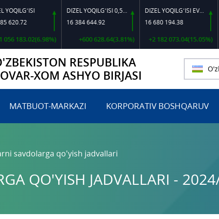
‘ISI
DIZEL YOQILG‘ISI 0,5-40
DIZEL YOQILG‘ISI EVRO L-K-4
72
16 384 644.92
16 680 194.38
15 524
3.02(6.98%)
+600 628.64(3.81%)
+2 182 073.04(15.05%)
+2
O'ZBEKISTON RESPUBLIKA
O'z
TOVAR-XOM ASHYO BIRJASI
MATBUOT-MARKAZI
KORPORATIV BOSHQARUV
rni savdolarga qo'yish jadvallari
A QO'YISH JADVALLARI - 2024