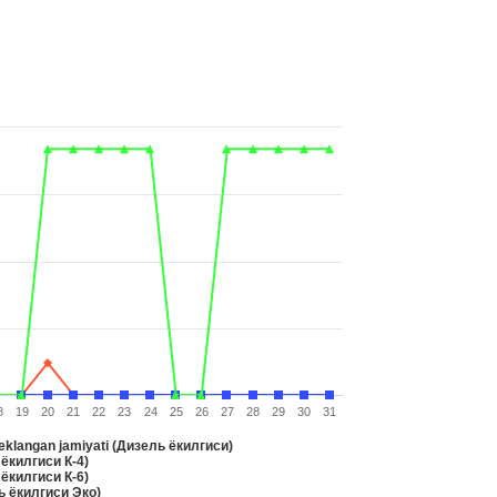
8
19
20
21
22
23
24
25
26
27
28
29
30
31
langan jamiyati (Дизель ёкилгиси)
ёкилгиси К-4)
ёкилгиси К-6)
 ёкилгиси Эко)