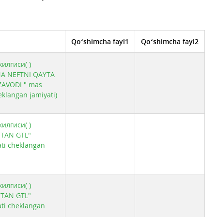
Qo‘shimcha fayl1
Qo‘shimcha fayl2
илгиси( )
A NEFTNI QAYTA
ZAVODI " mas
heklangan jamiyati)
илгиси( )
STAN GTL"
ti cheklangan
илгиси( )
STAN GTL"
ti cheklangan