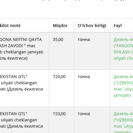
kilot nomi
Miqdor
O‘lchov birligi
Fayl
RGONA NEFTNI QAYTA
35,00
тонна
Дизель ёк
ASH ZAVODI " mas
("FARGON
ati cheklangan jamiyati
ISHLASH 
ель ёкилгиси)
uliyati c
EKISTAN GTL"
720,00
тонна
Дизель ёк
uliyati cheklangan
("UZBEKI
yati (Дизель ёкилгиси
mas`uliya
jamiyati)
EKISTAN GTL"
153,00
тонна
Дизель ёк
uliyati cheklangan
("UZBEKI
yati (Дизель ёкилгиси
mas`uliya
jamiyati)