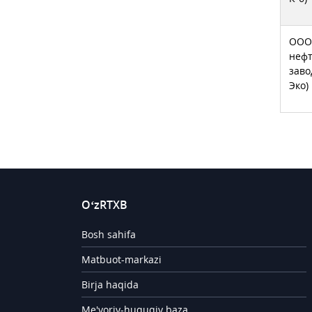
ООО 
неф
заво
Эко)
O‘zRTXB
Bosh sahifa
Matbuot-markazi
Birja haqida
Me'yoriy-huquqiy baza