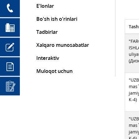
E'lonlar
Bo'sh ish o'rinlari
Tash
Tadbirlar
"FA
Xalqaro munosabatlar
ISHL
uliy
Interaktiv
(Диз
Muloqot uchun
"UZB
mas`
jami
К-4)
"UZB
mas`
jami
К-6)