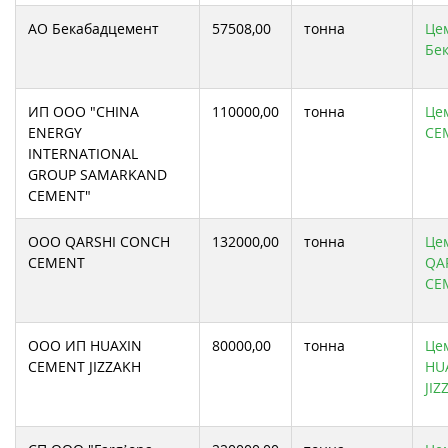
АО Бекабадцемент
57508,00
тонна
Цем
Бе
ИП ООО "CHINA
110000,00
тонна
Це
ENERGY
CE
INTERNATIONAL
GROUP SAMARKAND
CEMENT"
ООО QARSHI CONCH
132000,00
тонна
Це
CEMENT
QA
CE
ООО ИП HUAXIN
80000,00
тонна
Це
CEMENT JIZZAKH
HU
JIZ