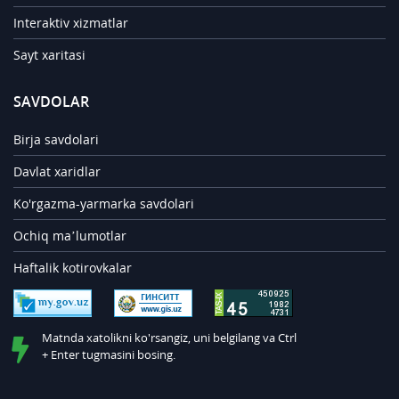
Interaktiv xizmatlar
Sayt xaritasi
SAVDOLAR
Birja savdolari
Davlat xaridlar
Ko'rgazma-yarmarka savdolari
Ochiq ma’lumotlar
Haftalik kotirovkalar
Matnda xatolikni ko'rsangiz, uni belgilang va Ctrl
+ Enter tugmasini bosing.