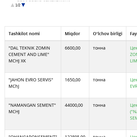
RECO BREND SEMENT MCHJ
1/2
SHANGFENG-BRIDGE OF FRIENDSHIP МАЪСУЛИЯТИ ЧЕК…
SHEROBOD SEMENT ZAVODI MCHJ
TOSHKENT CONCH CEMENT MCHJ QK
АО "Кувасайцемент"
АО Бекабадцемент
ИП ООО "CHINA ENERGY INTERNATIONAL GROUP SAMAR…
ООО QARSHI CONCH CEMENT
Tashkilot nomi
Miqdor
O‘lchov birligi
Fay
ООО ИП HUAXIN CEMENT JIZZAKH
СП ООО "Farg’ona Yasin Qurilish Mollari"
"DAL TEKNIK ZOMIN
6600,00
тонна
Цем
CEMENT AND LIME"
ZO
MCHJ XK
LI
"JAHON EVRO SERVIS"
1650,00
тонна
Цем
MChJ
EVR
"NAMANGAN SEMENT"
44000,00
тонна
Цем
MCHJ
("
SE
"OHANGARONSEMENT"
122895,00
тонна
Це