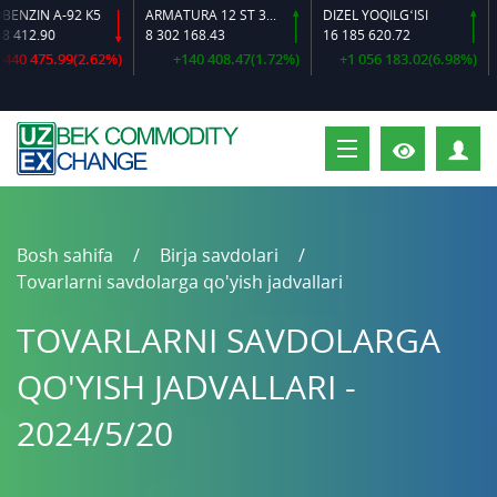
A-92 K5
ARMATURA 12 ST 35 GS O‘LCHAMLI
DIZEL YOQILG‘ISI
0
8 302 168.43
16 185 620.72
16 384 
5.99(2.62%)
+140 408.47(1.72%)
+1 056 183.02(6.98%)
+60
S
Bosh sahifa
Birja savdolari
Tovarlarni savdolarga qo'yish jadvallari
TOVARLARNI SAVDOLARGA
QO'YISH JADVALLARI -
2024/5/20