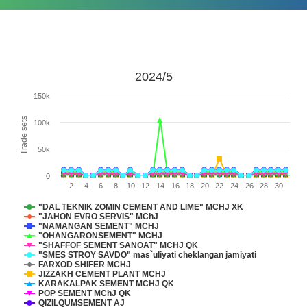
2024/5
150k
Trade sets
100k
50k
0
2
4
6
8
10
12
14
16
18
20
22
24
26
28
30
"DAL TEKNIK ZOMIN CEMENT AND LIME" MCHJ XK
"JAHON EVRO SERVIS" MChJ
"NAMANGAN SEMENT" MCHJ
"OHANGARONSEMENT" MCHJ
"SHAFFOF SEMENT SANOAT" MCHJ QK
"SMES STROY SAVDO" mas`uliyati cheklangan jamiyati
FARXOD SHIFER MCHJ
JIZZAKH CEMENT PLANT MCHJ
KARAKALPAK SEMENT MCHJ QK
POP SEMENT MChJ QK
QIZILQUMSEMENT АJ