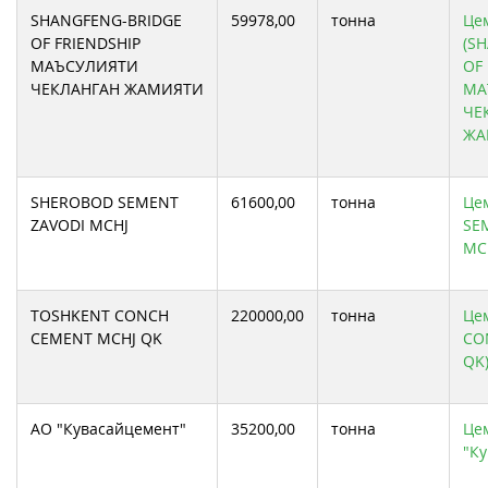
SHANGFENG-BRIDGE
59978,00
тонна
Цем
OF FRIENDSHIP
(S
МАЪСУЛИЯТИ
OF
ЧЕКЛАНГАН ЖАМИЯТИ
МА
ЧЕ
ЖА
SHEROBOD SEMENT
61600,00
тонна
Це
ZAVODI MCHJ
SE
MC
TOSHKENT CONCH
220000,00
тонна
Це
CEMENT MCHJ QK
CO
QK
АО "Кувасайцемент"
35200,00
тонна
Цем
"К