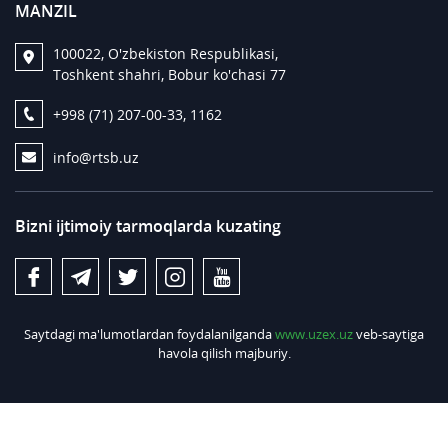
MANZIL
100022, O'zbekiston Respublikasi,
Toshkent shahri, Bobur ko'chasi 77
+998 (71) 207-00-33, 1162
info@rtsb.uz
Bizni ijtimoiy tarmoqlarda kuzating
Saytdagi ma'lumotlardan foydalanilganda
www.uzex.uz
veb-saytiga
havola qilish majburiy.