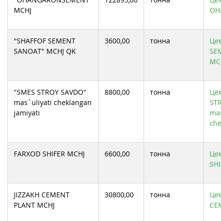
MCHJ
OH
"SHAFFOF SEMENT
3600,00
тонна
Цем
SANOAT" MCHJ QK
SE
MC
"SMES STROY SAVDO"
8800,00
тонна
Цем
mas`uliyati cheklangan
ST
jamiyati
mas
che
FARXOD SHIFER MCHJ
6600,00
тонна
Цем
SHI
JIZZAKH CEMENT
30800,00
тонна
Цем
PLANT MCHJ
CE