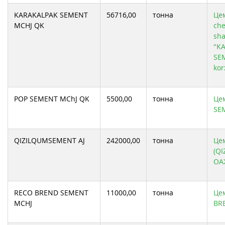
KARAKALPAK SEMENT
56716,00
тонна
Цем
MCHJ QK
che
sha
"K
SEM
kor
POP SEMENT MChJ QK
5500,00
тонна
Цем
SE
QIZILQUMSEMENT АJ
242000,00
тонна
Цем
(Q
ОА
RECO BREND SEMENT
11000,00
тонна
Цем
MCHJ
BR