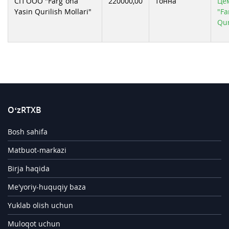
СП ООО "Farg’ona
220000,00
тонна
Це
Yasin Qurilish Mollari"
"Fa
Qur
O‘zRTXB
Bosh sahifa
Matbuot-markazi
Birja haqida
Me'yoriy-huquqiy baza
Yuklab olish uchun
Muloqot uchun