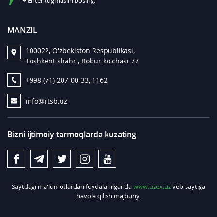
+ Enter tugmasini bosing.
MANZIL
100022, O'zbekiston Respublikasi,
Toshkent shahri, Bobur ko'chasi 77
+998 (71) 207-00-33, 1162
info@rtsb.uz
Bizni ijtimoiy tarmoqlarda kuzating
Saytdagi ma'lumotlardan foydalanilganda
www.uzex.uz
veb-saytiga
havola qilish majburiy.