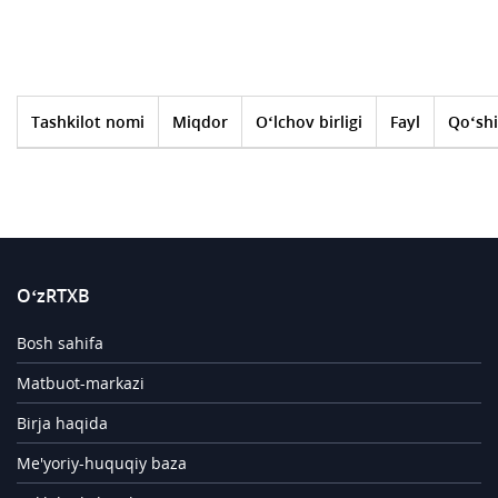
Tashkilot nomi
Miqdor
O‘lchov birligi
Fayl
Qo‘shi
O‘zRTXB
Bosh sahifa
Matbuot-markazi
Birja haqida
Me'yoriy-huquqiy baza