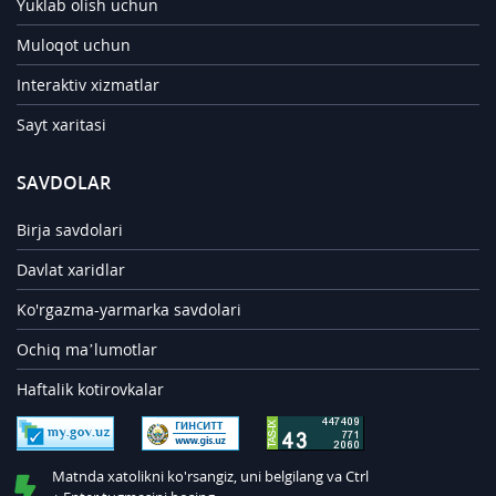
Yuklab olish uchun
Muloqot uchun
Interaktiv xizmatlar
Sayt xaritasi
SAVDOLAR
Birja savdolari
Davlat xaridlar
Ko'rgazma-yarmarka savdolari
Ochiq ma’lumotlar
Haftalik kotirovkalar
Matnda xatolikni ko'rsangiz, uni belgilang va Ctrl