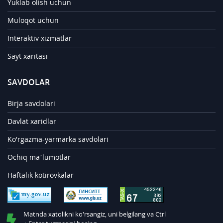
Yuklab olish uchun
Muloqot uchun
Interaktiv xizmatlar
Sayt xaritasi
SAVDOLAR
Birja savdolari
Davlat xaridlar
Ko'rgazma-yarmarka savdolari
Ochiq ma’lumotlar
Haftalik kotirovkalar
Matnda xatolikni ko'rsangiz, uni belgilang va Ctrl