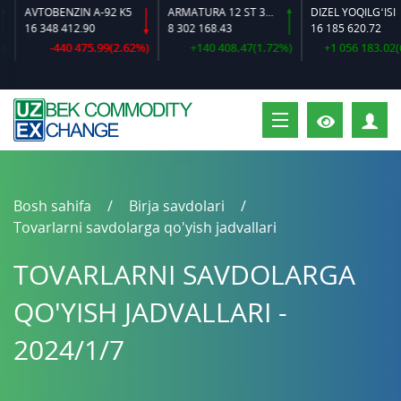
AVTOBENZIN A-92 K5
ARMATURA 12 ST 35 GS O‘LCHAMLI
DIZEL YOQILG‘ISI
16 348 412.90
8 302 168.43
16 185 620.72
-440 475.99(2.62%)
+140 408.47(1.72%)
+1 056 183.02(6.
S
Bosh sahifa
Birja savdolari
Tovarlarni savdolarga qo'yish jadvallari
TOVARLARNI SAVDOLARGA
QO'YISH JADVALLARI -
2024/1/7