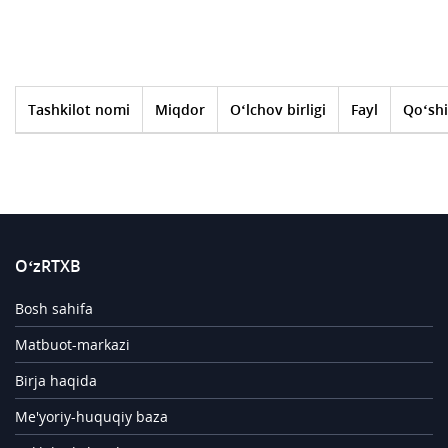
Tashkilot nomi
Miqdor
O‘lchov birligi
Fayl
Qo‘shi
O‘zRTXB
Bosh sahifa
Matbuot-markazi
Birja haqida
Me'yoriy-huquqiy baza