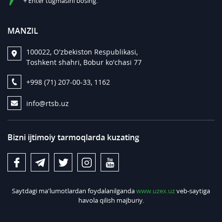
+ Enter tugmasini bosing.
MANZIL
100022, O'zbekiston Respublikasi,
Toshkent shahri, Bobur ko'chasi 77
+998 (71) 207-00-33, 1162
info@rtsb.uz
Bizni ijtimoiy tarmoqlarda kuzating
Saytdagi ma'lumotlardan foydalanilganda
www.uzex.uz
veb-saytiga
havola qilish majburiy.