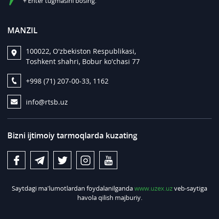
+ Enter tugmasini bosing.
MANZIL
100022, O'zbekiston Respublikasi,
Toshkent shahri, Bobur ko'chasi 77
+998 (71) 207-00-33, 1162
info@rtsb.uz
Bizni ijtimoiy tarmoqlarda kuzating
Saytdagi ma'lumotlardan foydalanilganda
www.uzex.uz
veb-saytiga
havola qilish majburiy.