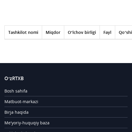
Tashkilot nomi
Miqdor
O‘lchov birligi
Fayl
Qo‘shi
O‘zRTXB
Bosh sahifa
Matbuot-markazi
Birja haqida
Me'yoriy-huquqiy baza