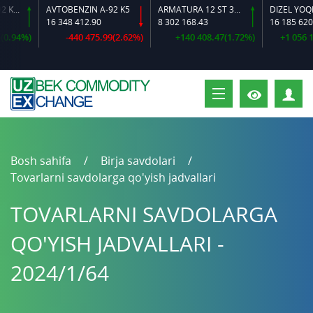
AVTOBENZIN A-92 K2-L
AVTOBENZIN A-92 K5
ARMATURA 12 ST 35 GS O‘LCHAMLI
DIZEL YOQILG‘
16 348 412.90
8 302 168.43
16 185 620.72
.94%)
-440 475.99(2.62%)
+140 408.47(1.72%)
+1 056 183
S
Bosh sahifa
Birja savdolari
Tovarlarni savdolarga qo'yish jadvallari
TOVARLARNI SAVDOLARGA
QO'YISH JADVALLARI -
2024/1/64