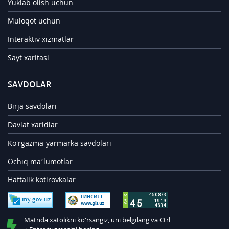
Yuklab olish uchun
Muloqot uchun
Interaktiv xizmatlar
Sayt xaritasi
SAVDOLAR
Birja savdolari
Davlat xaridlar
Ko'rgazma-yarmarka savdolari
Ochiq ma’lumotlar
Haftalik kotirovkalar
Matnda xatolikni ko'rsangiz, uni belgilang va Ctrl