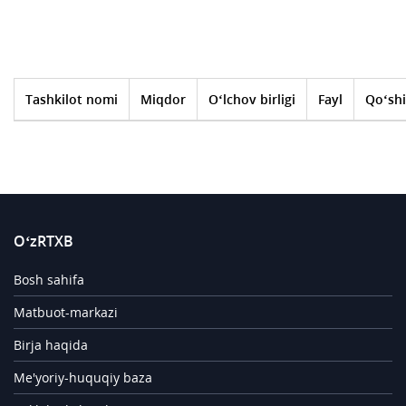
Tashkilot nomi
Miqdor
O‘lchov birligi
Fayl
Qo‘shi
O‘zRTXB
Bosh sahifa
Matbuot-markazi
Birja haqida
Me'yoriy-huquqiy baza