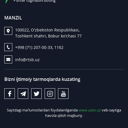
+ Enter tugmasini bosing.
MANZIL
100022, O'zbekiston Respublikasi,
Toshkent shahri, Bobur ko'chasi 77
+998 (71) 207-00-33, 1162
info@rtsb.uz
Bizni ijtimoiy tarmoqlarda kuzating
Saytdagi ma'lumotlardan foydalanilganda
www.uzex.uz
veb-saytiga
havola qilish majburiy.