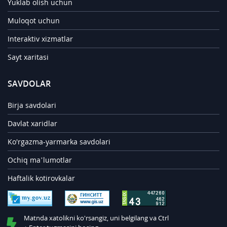
Yuklab olish uchun
Muloqot uchun
Interaktiv xizmatlar
Sayt xaritasi
SAVDOLAR
Birja savdolari
Davlat xaridlar
Ko'rgazma-yarmarka savdolari
Ochiq ma’lumotlar
Haftalik kotirovkalar
Matnda xatolikni ko'rsangiz, uni belgilang va Ctrl