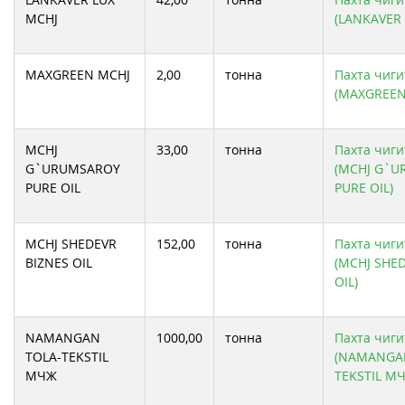
MCHJ
(LANKAVER 
MAXGREEN MCHJ
2,00
тонна
Пахта чиги
(MAXGREEN
MCHJ
33,00
тонна
Пахта чиги
G`URUMSAROY
(MCHJ G`
PURE OIL
PURE OIL)
MCHJ SHEDEVR
152,00
тонна
Пахта чиги
BIZNES OIL
(MCHJ SHE
OIL)
NAMANGAN
1000,00
тонна
Пахта чиги
TOLA-TEKSTIL
(NAMANGA
МЧЖ
TEKSTIL М