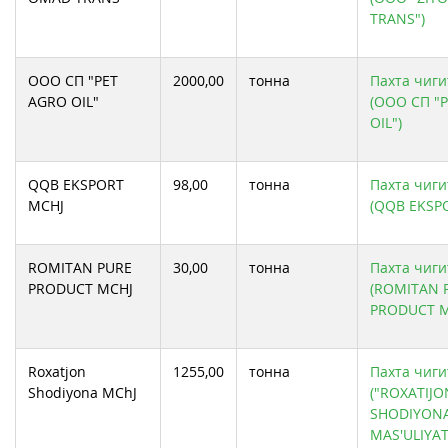
TRANS")
OOO СП "PET
2000,00
тонна
Пахта чиги
AGRO OIL"
(OOO СП "
OIL")
QQB EKSPORT
98,00
тонна
Пахта чиги
MCHJ
(QQB EKSP
ROMITAN PURE
30,00
тонна
Пахта чиги
PRODUCT MCHJ
(ROMITAN 
PRODUCT M
Roxatjon
1255,00
тонна
Пахта чиги
Shodiyona MChJ
("ROXATIJO
SHODIYON
MAS'ULIYAT