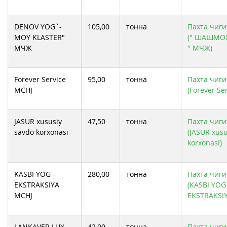
DENOV YOG`-
105,00
тонна
Пахта чиги
MOY KLASTER"
(" ШАШМО
МЧЖ
" МЧЖ)
Forever Service
95,00
тонна
Пахта чиги
MCHJ
(Forever Se
JASUR xususiy
47,50
тонна
Пахта чиги
savdo korxonasi
(JASUR xusu
korxonasi)
KASBI YOG -
280,00
тонна
Пахта чиги
EKSTRAKSIYA
(KASBI YOG 
MCHJ
EKSTRAKSI
LANKAVER LUX
42,00
тонна
Пахта чиги