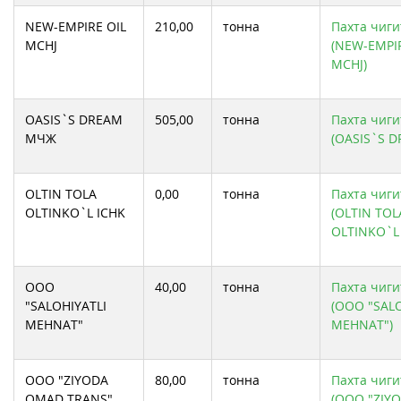
NEW-EMPIRE OIL
210,00
тонна
Пахта чиги
MCHJ
(NEW-EMPIR
MCHJ)
OASIS`S DREAM
505,00
тонна
Пахта чиги
МЧЖ
(OASIS`S 
OLTIN TOLA
0,00
тонна
Пахта чиги
OLTINKO`L ICHK
(OLTIN TOL
OLTINKO`L 
OOO
40,00
тонна
Пахта чиги
"SALOHIYATLI
(OOO "SALO
MEHNAT"
MEHNAT")
OOO "ZIYODA
80,00
тонна
Пахта чиги
OMAD TRANS"
(OOO "ZIY