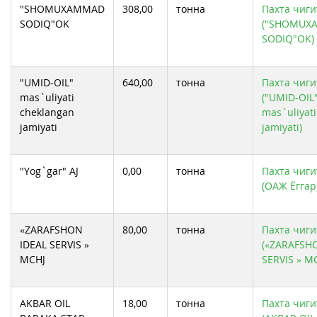
"SHOMUXAMMAD
308,00
тонна
Пахта чиги
SODIQ"OK
("SHOMUX
SODIQ"OK)
"UMID-OIL"
640,00
тонна
Пахта чиги
mas`uliyati
("UMID-OIL
cheklangan
mas`uliyat
jamiyati
jamiyati)
"Yog`gar" AJ
0,00
тонна
Пахта чиги
(ОАЖ Ёггар
«ZARAFSHON
80,00
тонна
Пахта чиги
IDEAL SERVIS »
(«ZARAFSH
MCHJ
SERVIS » M
AKBAR OIL
18,00
тонна
Пахта чиги