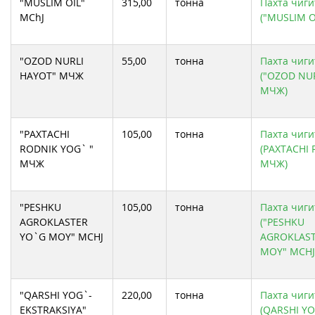
"MUSLIM OIL"
315,00
тонна
Пахта чиги
MChJ
("MUSLIM O
"OZOD NURLI
55,00
тонна
Пахта чиги
HAYOT" МЧЖ
("OZOD NU
МЧЖ)
"PAXTACHI
105,00
тонна
Пахта чиги
RODNIK YOG` "
(PAXTACHI
МЧЖ
МЧЖ)
"PESHKU
105,00
тонна
Пахта чиги
AGROKLASTER
("PESHKU
YO`G MOY" MCHJ
AGROKLAST
MOY" MCHJ
"QARSHI YOG`-
220,00
тонна
Пахта чиги
EKSTRAKSIYA"
(QARSHI Y