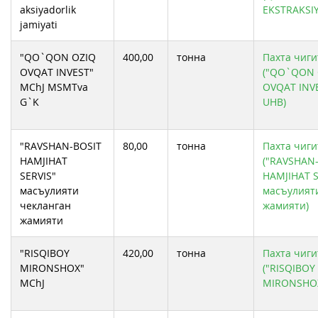
aksiyadorlik
EKSTRAKSI
jamiyati
"QO`QON OZIQ
400,00
тонна
Пахта чиги
OVQAT INVEST"
("QO`QON 
MChJ MSMTva
OVQAT INV
G`K
UHB)
"RAVSHAN-BOSIT
80,00
тонна
Пахта чиги
HAMJIHAT
("RAVSHAN
SERVIS"
HAMJIHAT S
масъулияти
масъулият
чекланган
жамияти)
жамияти
"RISQIBOY
420,00
тонна
Пахта чиги
MIRONSHOX"
("RISQIBOY
MChJ
MIRONSHOX