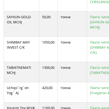
CHEKLANGA
SAYXUN-GOLD-
50,00
тонна
Пахта чиги
OIL MCHJ
(SAYXUN-G
MCHJ)
SHIMBAY MAY
1050,00
тонна
Пахта чиги
INVEST С/К
(SHIMBAY 
С/К)
TABIATNEMATI
1300,00
тонна
Пахта чиги
MCHJ
(TABIATNEM
Uchqo`rg`on
420,00
тонна
Пахта чиги
Yog` AJ
(Учкургон 
Xorazm Tex МЧЖ
1100,00
тонна
Пахта чиги