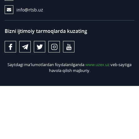
info@rtsb.uz
Bizni ijtimoiy tarmoqlarda kuzating
Saytdagi ma'lumotlardan foydalanilganda
www.uzex.uz
veb-saytiga
havola qilish majburiy.