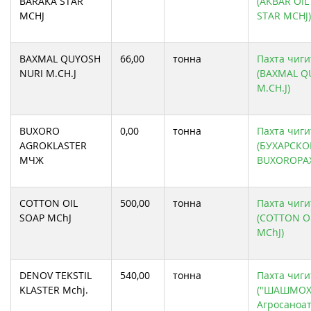
BARAKA STAR
(AKBAR OI
MCHJ
STAR MCHJ)
BAXMAL QUYOSH
66,00
тонна
Пахта чиги
NURI M.CH.J
(BAXMAL Q
M.CH.J)
BUXORO
0,00
тонна
Пахта чиги
AGROKLASTER
(БУХАРСКО
МЧЖ
BUXOROPA
COTTON OIL
500,00
тонна
Пахта чиги
SOAP MChJ
(COTTON O
MChJ)
DENOV TEKSTIL
540,00
тонна
Пахта чиги
KLASTER Mchj.
("ШАШМО
Агросаноа