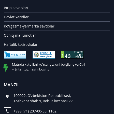
Birja savdolari
Davlat xaridlar
Ko'rgazma-yarmarka savdolari
Ochiq ma’lumotlar
Haftalik kotirovkalar
Matnda xatolikni ko'rsangiz, uni belgilang va Ctrl
+ Enter tugmasini bosing.
MANZIL
100022, O'zbekiston Respublikasi,
Toshkent shahri, Bobur ko'chasi 77
+998 (71) 207-00-33, 1162