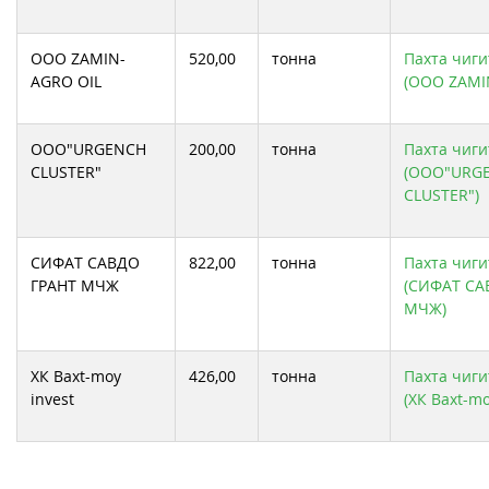
ООО ZAMIN-
520,00
тонна
Пахта чиги
AGRO OIL
(ООО ZAMI
ООО"URGENCH
200,00
тонна
Пахта чиги
CLUSTER"
(ООО"URG
CLUSTER")
СИФАТ САВДО
822,00
тонна
Пахта чиги
ГРАНТ МЧЖ
(СИФАТ СА
МЧЖ)
ХК Baxt-moy
426,00
тонна
Пахта чиги
invest
(ХК Baxt-mo