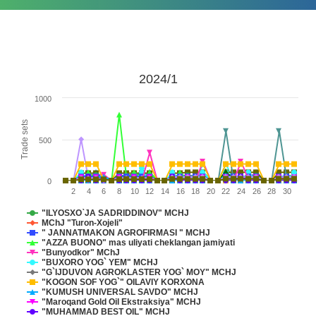
2024/1
1000
Trade sets
500
0
2
4
6
8
10
12
14
16
18
20
22
24
26
28
30
"ILYOSXO`JA SADRIDDINOV" MCHJ
MChJ "Turon-Xojeli"
" JANNATMAKON AGROFIRMASI " MCHJ
"AZZA BUONO" mas uliyati cheklangan jamiyati
"Bunyodkor" MChJ
"BUXORO YOG` YEM" MCHJ
"G`IJDUVON AGROKLASTER YOG` MOY" MCHJ
"KOGON SOF YOG`" OILAVIY KORXONA
"KUMUSH UNIVERSAL SAVDO" MCHJ
"Maroqand Gold Oil Ekstraksiya" MCHJ
"MUHAMMAD BEST OIL" MCHJ