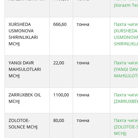
(Xorazm Te
XURSHEDA
666,60
тонна
Пахта чиги
USMONOVA
(XURSHEDA
SHIRINLIKLARI
USMONOV
MCHJ
SHIRINLIKL
YANGI DAVR
22,00
тонна
Пахта чиги
MAHSULOTLARI
(YANGI DA
MCHJ
MAHSULOTL
ZARRUXBEK OIL
1100,00
тонна
Пахта чиги
MCHJ
(ZARRUXBEK
ZOLOTOE-
80,00
тонна
Пахта чиги
SOLNCE MCHJ
(ZOLOTOE-
MCHJ)