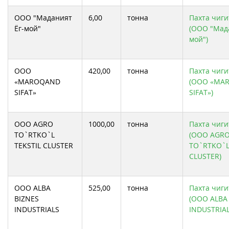
ООО "Маданият
6,00
тонна
Пахта чиги
Ёг-мой"
(ООО "Мада
мой")
ООО
420,00
тонна
Пахта чиги
«MAROQAND
(ООО «MA
SIFAT»
SIFAT»)
ООО AGRO
1000,00
тонна
Пахта чиги
TO`RTKO`L
(ООО AGR
TEKSTIL CLUSTER
TO`RTKO`L
CLUSTER)
ООО ALBA
525,00
тонна
Пахта чиги
BIZNES
(ООО ALBA
INDUSTRIALS
INDUSTRIAL