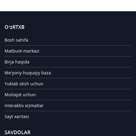
O‘zRTXB
Bosh sahifa
Matbuot-markazi
Birja haqida
Me'yoriy-huquqiy baza
Yuklab olish uchun
Muloqot uchun
Interaktiv xizmatlar
Sayt xaritasi
SAVDOLAR