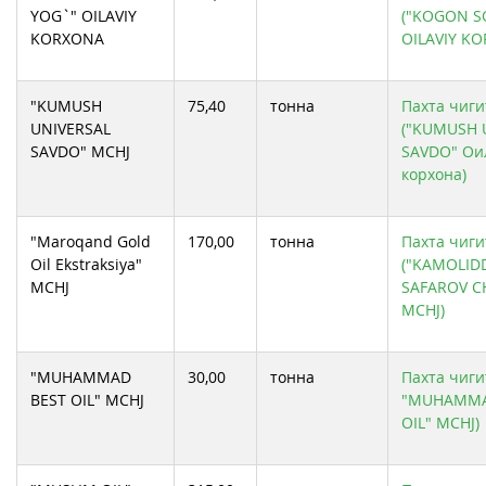
YOG`" OILAVIY
("KOGON S
KORXONA
OILAVIY K
"KUMUSH
75,40
тонна
Пахта чиги
UNIVERSAL
("KUMUSH 
SAVDO" MCHJ
SAVDO" Oи
корхона)
"Maroqand Gold
170,00
тонна
Пахта чиги
Oil Ekstraksiya"
("KAMOLID
MCHJ
SAFAROV C
MCHJ)
"MUHAMMAD
30,00
тонна
Пахта чиги
BEST OIL" MCHJ
"MUHAMMA
OIL" MCHJ)