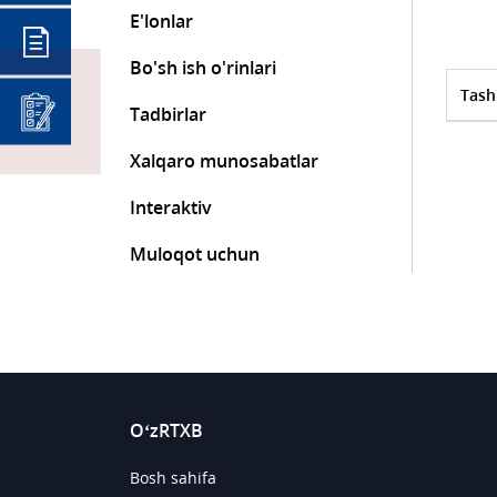
E'lonlar
Bo'sh ish o'rinlari
Tash
Tadbirlar
Xalqaro munosabatlar
Interaktiv
Muloqot uchun
O‘zRTXB
Bosh sahifa