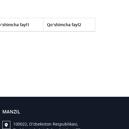
‘shimcha fayl1
Qo‘shimcha fayl2
MANZIL
100022, O'zbekiston Respublikasi,