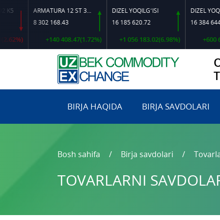
ARMATURA 12 ST 35 GS O‘LCHAMLI
DIZEL YOQILG‘ISI
8 302 168.43
16 185 620.72
16 384 644.92
2%)
+140 408.47(1.72%)
+1 056 183.02(6.98%)
+600 628.6
BIRJA HAQIDA
BIRJA SAVDOLARI
Bosh sahifa
Birja savdolari
Tovarla
TOVARLARNI SAVDOLARG