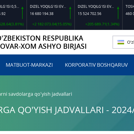
DIZEL YOQILG‘ISI 0,5-40
DIZEL YOQILG‘ISI EVRO L-K-4
DIZEL YOQILG‘ISI EVRO-L II K-4 SSDF
16 680 194.38
15 524 702.56
460 000.00
4(3.81%)
+2 182 073.04(15.05%)
+205 689.71(1.34%)
O'ZBEKISTON RESPUBLIKA
O'z
TOVAR-XOM ASHYO BIRJASI
MATBUOT-MARKAZI
KORPORATIV BOSHQARUV
rni savdolarga qo'yish jadvallari
A QO'YISH JADVALLARI - 2024