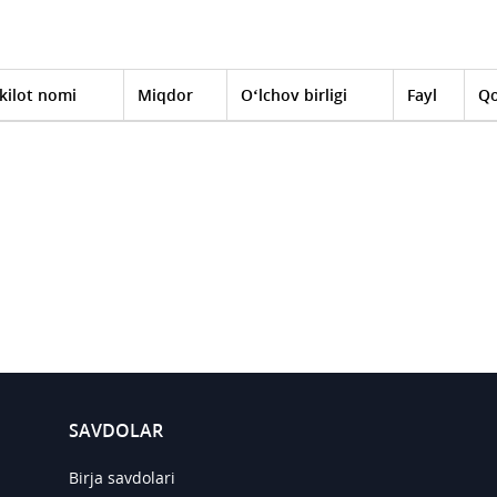
kilot nomi
Miqdor
O‘lchov birligi
Fayl
Qo
SAVDOLAR
Birja savdolari