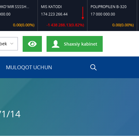
TOSHKO‘MIR SSSSH-13
MIS KATODI
POLIPROPILEN B-320
POLI
174 223 266.44
17 000 000.00
17 1
0.00(0.00%)
-1 438 288.13(0.82%)
0.00(0.00%)
bek
Shaxsiy kabinet
MULOQOT UCHUN
/1/14