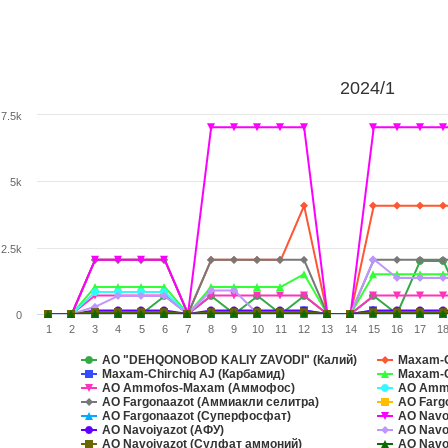
2024/1
7.5k
5k
2.5k
0
1
2
3
4
5
6
7
8
9
10
11
12
13
14
15
16
17
1
AO "DEHQONOBOD KALIY ZAVODI" (Калий)
Maxam-C
Maxam-Chirchiq AJ (Карбамид)
Maxam-C
АО Ammofos-Maxam (Аммофос)
АО Ammo
АО Fargonaazot (Аммиакли селитра)
АО Farg
АО Fargonaazot (Суперфосфат)
АО Navo
АО Navoiyazot (АФУ)
АО Navo
АО Navoiyazot (Сулфат аммоний)
АО Navo