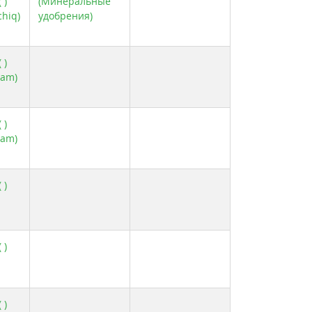
 )
(Минеральные
hiq)
удобрения)
 )
xam)
 )
xam)
 )
 )
 )