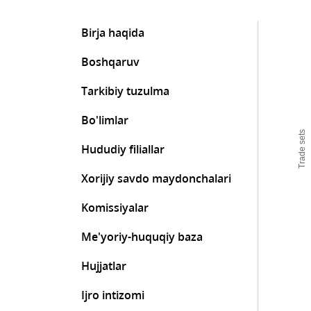
Birja haqida
Boshqaruv
Tarkibiy tuzulma
Bo'limlar
Trade sets
Hududiy filiallar
Xorijiy savdo maydonchalari
Komissiyalar
Me'yoriy-huquqiy baza
Hujjatlar
Ijro intizomi