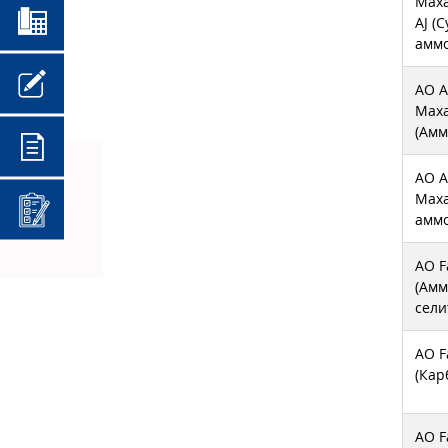
Maxa
AJ (
амм
АО 
Max
(Амм
АО 
Maxa
амм
АО F
(Амм
сели
АО F
(Кар
АО F