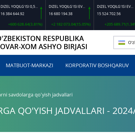
DIZEL YOQILG‘ISI 0,5-40
DIZEL YOQILG‘ISI EVRO L-K-4
DIZEL YOQILG‘ISI EVRO-L II K-4 SSDF
44.92
16 680 194.38
15 524 702.56
46
0 628.64(3.81%)
+2 182 073.04(15.05%)
+205 689.71(1.34%)
O'ZBEKISTON RESPUBLIKA
O'z
TOVAR-XOM ASHYO BIRJASI
MATBUOT-MARKAZI
KORPORATIV BOSHQARUV
rni savdolarga qo'yish jadvallari
A QO'YISH JADVALLARI - 2024