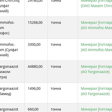
m-Chirchiq
29160,00
тонна
Минерал ўгитлар(
Сулфат
(ОАО Maxam Chirc
оний)
Ammofos-
15268,00
тонна
Минерал ўгитлар(
am
(АО Ammofos-Ma
офос)
Ammofos-
3300,00
тонна
Минерал ўгитлар(
m (Сулфат
(АО Ammofos-Ma
оний)
argonaazot
44880,00
тонна
Минерал ўгитлар(
иакли
(АО Fargonaazot)
тра)
argonaazot
1496,00
тонна
Минерал ўгитлар(
бамид)
(АО Fargonaazot)
argonaazot
660,00
тонна
Минерал ўгитлар(