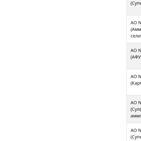
(Суп
АО N
(Амм
сели
АО N
(АФУ
АО N
(Кар
АО N
(Сул
амм
АО N
(Суп