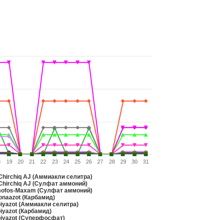
8
19
20
21
22
23
24
25
26
27
28
29
30
31
hirchiq AJ (Аммиакли селитра)
hirchiq AJ (Сулфат аммоний)
fos-Maxam (Сулфат аммоний)
onaazot (Карбамид)
iyazot (Аммиакли селитра)
iyazot (Карбамид)
iyazot (Суперфосфат)