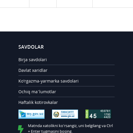
SAVDOLAR
Birja savdolari
Davlat xaridlar
Ko'rgazma-yarmarka savdolari
Ochiq ma’lumotlar
Haftalik kotirovkalar
Matnda xatolikni ko'rsangiz, uni belgilang va Ctrl
+ Enter tugmasini bosing.