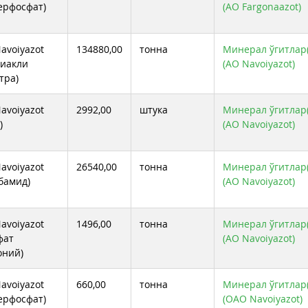
ерфосфат)
(АО Fargonaazot)
avoiyazot
134880,00
тонна
Минерал ўгитлар(
иакли
(АО Navoiyazot)
тра)
avoiyazot
2992,00
штука
Минерал ўгитлар(
)
(АО Navoiyazot)
avoiyazot
26540,00
тонна
Минерал ўгитлар(
бамид)
(АО Navoiyazot)
avoiyazot
1496,00
тонна
Минерал ўгитлар(
фат
(АО Navoiyazot)
оний)
avoiyazot
660,00
тонна
Минерал ўгитлар(
ерфосфат)
(ОАО Navoiyazot)