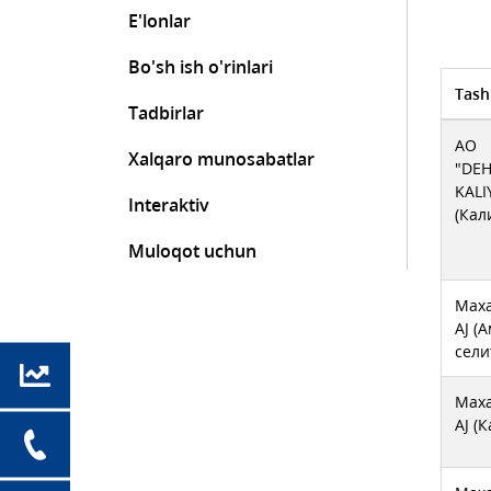
E'lonlar
Bo'sh ish o'rinlari
Tash
Tadbirlar
AO
Xalqaro munosabatlar
"DE
KALI
Interaktiv
(Кал
Muloqot uchun
Maxa
AJ (
сели
Maxa
AJ (