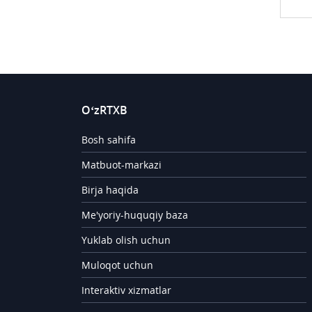
O‘zRTXB
Bosh sahifa
Matbuot-markazi
Birja haqida
Me'yoriy-huquqiy baza
Yuklab olish uchun
Muloqot uchun
Interaktiv xizmatlar