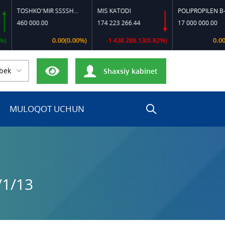
TOSHKO‘MIR SSSSH-13
MIS KATODI
POLIPROPILEN B-320
0 000.00
174 223 266.44
17 000 000.00
0.00(0.00%)
-1 438 288.13(0.82%)
0.00(0.00%)
bek
Shaxsiy kabinet
MULOQOT UCHUN
/1/13