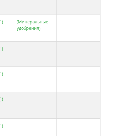
 )
(Минеральные
удобрения)
 )
 )
 )
 )