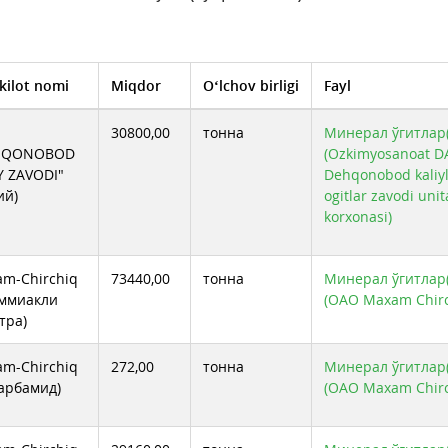
kilot nomi
Miqdor
O‘lchov birligi
Fayl
30800,00
тонна
Минерал ўгитлар(
HQONOBOD
(Ozkimyosanoat D
Y ZAVODI"
Dehqonobod kaliyl
ий)
ogitlar zavodi unit
korxonasi)
m-Chirchiq
73440,00
тонна
Минерал ўгитлар(
Аммиакли
(ОАО Maxam Chirc
тра)
m-Chirchiq
272,00
тонна
Минерал ўгитлар(
Карбамид)
(ОАО Maxam Chirc