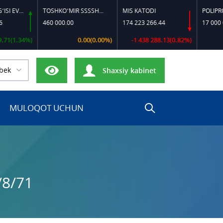
DIZEL YOQILG‘ISI EVRO-L II K-4 SSDF
TOSHKO‘MIR SSSSH-13
MIS KATODI
POLIPROPILE
460 000.00
174 223 266.44
17 000 000.0
1.34%)
0.00(0.00%)
-1 438 288.13(0.82%)
bek
Shaxsiy kabinet
MULOQOT UCHUN
/8/71