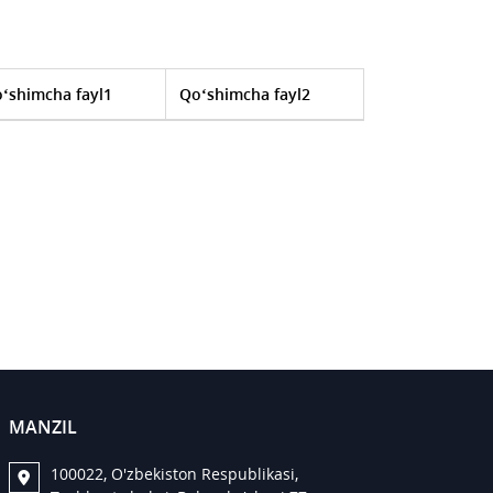
‘shimcha fayl1
Qo‘shimcha fayl2
MANZIL
100022, O'zbekiston Respublikasi,