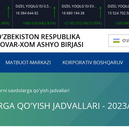
DIZEL YOQILG‘ISI 0,5-40
DIZEL YOQILG‘ISI EVRO L-K-4
16 384 644.92
16 680 194.38
15 524 702.56
)
+600 628.64(3.81%)
+2 182 073.04(15.05%)
+205 689.71(
O'ZBEKISTON RESPUBLIKA
O'z
TOVAR-XOM ASHYO BIRJASI
MATBUOT-MARKAZI
KORPORATIV BOSHQARUV
rni savdolarga qo'yish jadvallari
A QO'YISH JADVALLARI - 2023