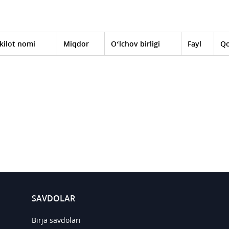
kilot nomi
Miqdor
O‘lchov birligi
Fayl
Qo
SAVDOLAR
Birja savdolari