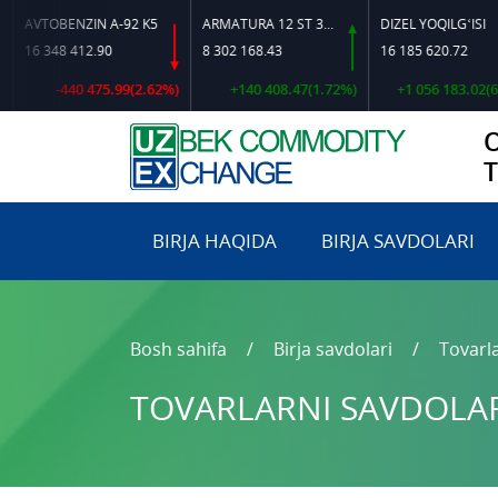
VTOBENZIN A-92 K5
ARMATURA 12 ST 35 GS O‘LCHAMLI
DIZEL YOQILG‘ISI
6 348 412.90
8 302 168.43
16 185 620.72
-440 475.99(2.62%)
+140 408.47(1.72%)
+1 056 183.02(6.98%
BIRJA HAQIDA
BIRJA SAVDOLARI
Bosh sahifa
Birja savdolari
Tovarla
TOVARLARNI SAVDOLARG