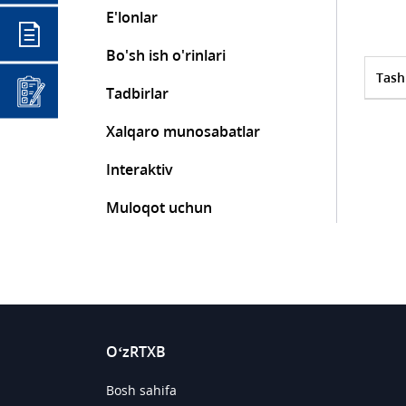
E'lonlar
Bo'sh ish o'rinlari
Tash
Tadbirlar
Xalqaro munosabatlar
Interaktiv
Muloqot uchun
O‘zRTXB
Bosh sahifa