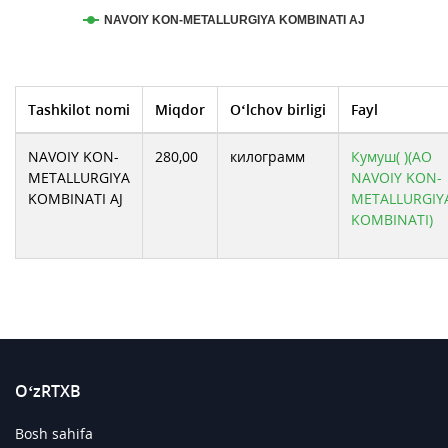
NAVOIY KON-METALLURGIYA KOMBINATI AJ
Tashkilot nomi
Miqdor
O‘lchov birligi
Fayl
NAVOIY KON-
280,00
килограмм
Кумуш( )(АО
METALLURGIYA
NAVOIY KON-
KOMBINATI AJ
METALLURGIY
KOMBINATI)
O‘zRTXB
Bosh sahifa