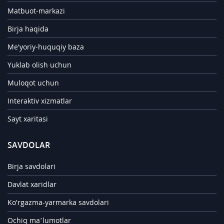
Matbuot-markazi
Birja haqida
Me'yoriy-huquqiy baza
Yuklab olish uchun
Muloqot uchun
Interaktiv xizmatlar
Sayt xaritasi
SAVDOLAR
Birja savdolari
Davlat xaridlar
Ko'rgazma-yarmarka savdolari
Ochiq ma’lumotlar