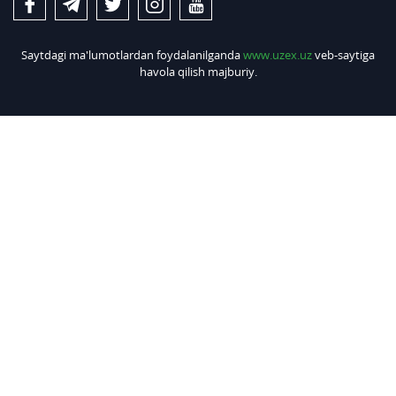
Saytdagi ma'lumotlardan foydalanilganda
www.uzex.uz
veb-saytiga
havola qilish majburiy.