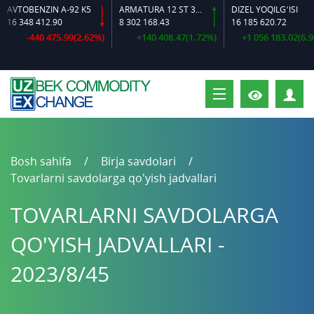
TOBENZIN A-92 K5
ARMATURA 12 ST 35 GS O‘LCHAMLI
DIZEL YOQILG‘ISI
 348 412.90
8 302 168.43
16 185 620.72
-440 475.99(2.62%)
+140 408.47(1.72%)
+1 056 183.02(6.98%)
S
Bosh sahifa
Birja savdolari
Tovarlarni savdolarga qo'yish jadvallari
TOVARLARNI SAVDOLARGA
QO'YISH JADVALLARI -
2023/8/45