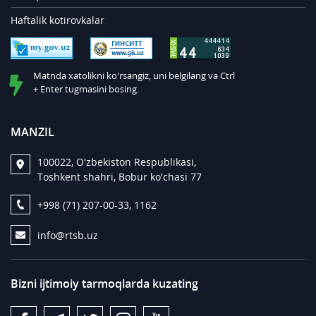
Haftalik kotirovkalar
Matnda xatolikni ko'rsangiz, uni belgilang va Ctrl
+ Enter tugmasini bosing.
MANZIL
100022, O'zbekiston Respublikasi,
Toshkent shahri, Bobur ko'chasi 77
+998 (71) 207-00-33, 1162
info@rtsb.uz
Bizni ijtimoiy tarmoqlarda kuzating