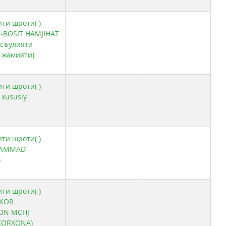
ити шроти( )
-BOSIT HAMJIHAT
асъулияти
 жамияти)
ити шроти( )
 xususiy
ити шроти( )
XAMMAD
)
ити шроти( )
KOR
ON MCHJ
KORXONA)