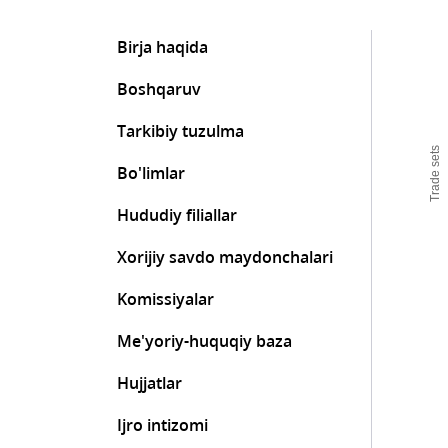
Birja haqida
Boshqaruv
Tarkibiy tuzulma
Trade sets
Bo'limlar
Hududiy filiallar
Xorijiy savdo maydonchalari
Komissiyalar
Me'yoriy-huquqiy baza
Hujjatlar
Ijro intizomi