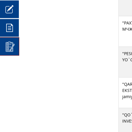
"PAX
МЧ
"PE
YO`
"QAR
EKST
jami
"QO
INVE