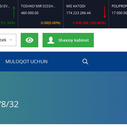
TOSHKO‘MIR SSSSH-13
MIS KATODI
POLIPROPILEN B-320
460 000.00
174 223 266.44
17 000 000.00
0.00(0.00%)
-1 438 288.13(0.82%)
0.00(0.00
bek
Shaxsiy kabinet
MULOQOT UCHUN
/8/32