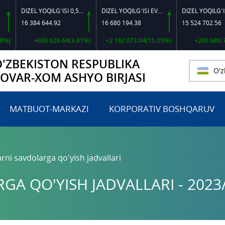
DIZEL YOQILG‘ISI 0,5-40
DIZEL YOQILG‘ISI EVRO L-K-4
DIZEL YOQILG‘ISI EVRO-L II K-4 SSDF
4 644.92
16 680 194.38
15 524 702.56
600 628.64(3.81%)
+2 182 073.04(15.05%)
+205 689.71(1.34%)
O'ZBEKISTON RESPUBLIKA
O'z
TOVAR-XOM ASHYO BIRJASI
MATBUOT-MARKAZI
KORPORATIV BOSHQARUV
rni savdolarga qo'yish jadvallari
A QO'YISH JADVALLARI - 2023