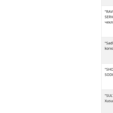
"RAV
SERV
чекл
"Sad
korx
"SH
SOD
"SUL
Xusu