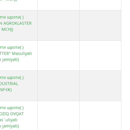
ити шроти( )
ON AGROKLASTER
 MCHJ)
ити шроти( )
TTER" Masuliyati
 jamiyati)
ити шроти( )
NDUSTRIAL
 МЧЖ)
ити шроти( )
 OZIQ OVQAT
s`uliyati
 jamiyati)