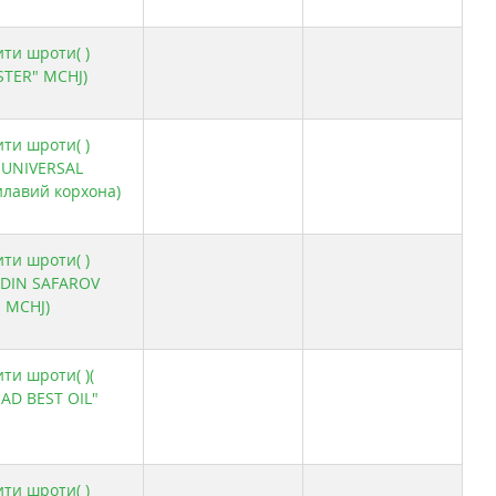
ити шроти( )
STER" MCHJ)
ити шроти( )
 UNIVERSAL
лавий корхона)
ити шроти( )
DDIN SAFAROV
 MCHJ)
ти шроти( )(
D BEST OIL"
ити шроти( )