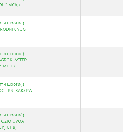
OIL" MChJ)
ити шроти( )
 RODNIK YOG
ити шроти( )
 AGROKLASTER
" MCHJ)
ити шроти( )
OG EKSTRAKSIYA
ити шроти( )
 OZIQ OVQAT
ChJ UHB)