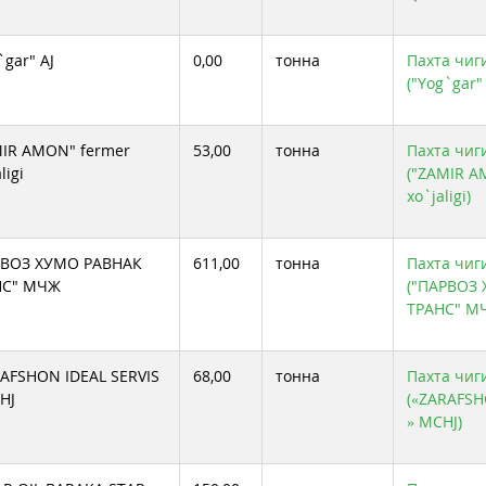
`gar" AJ
0,00
тонна
Пахта чиг
("Yog`gar" 
IR AMON" fermer
53,00
тонна
Пахта чиг
ligi
("ZAMIR A
xo`jaligi)
РВОЗ ХУМО РАВНАК
611,00
тонна
Пахта чиг
НС" МЧЖ
("ПАРВОЗ
ТРАНС" М
AFSHON IDEAL SERVIS
68,00
тонна
Пахта чиг
HJ
(«ZARAFSH
» MCHJ)