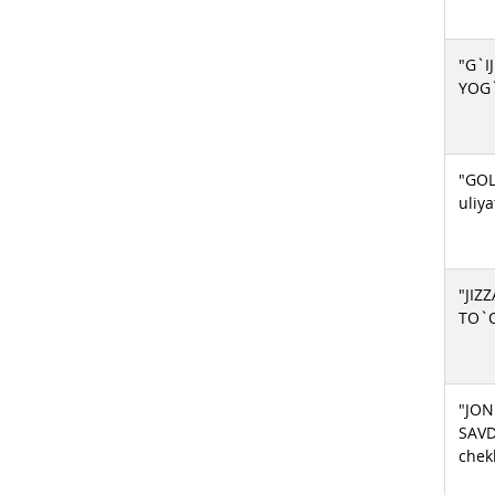
"G`
YOG
"GOL
uliy
"JIZ
TO`
"JO
SAVD
chek