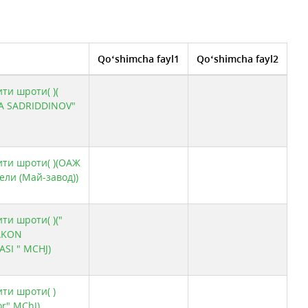
yati
G`K
ти чекланган жамияти
Qo‘shimcha fayl1
Qo‘shimcha fayl2
ти шроти( )(
JA SADRIDDINOV"
ити шроти( )(ОАЖ
ели (Май-завод))
ти шроти( )("
AKON
SI " MCHJ)
ити шроти( )
r" MChJ)