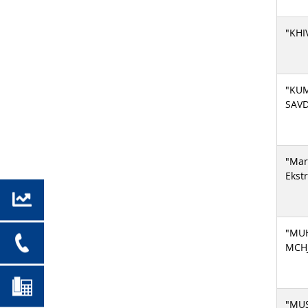
"KHI
"KU
SAV
"Mar
Ekst
"MU
MCH
"MUS