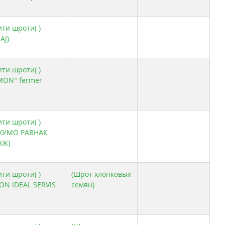
ити шроти( )
AJ)
ити шроти( )
MON" fermer
ити шроти( )
 ХУМО РАВНАК
ЧЖ)
ити шроти( )
(Шрот хлопковых
ON IDEAL SERVIS
семян)