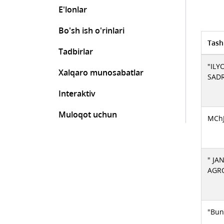
E'lonlar
Bo'sh ish o'rinlari
Tash
Tadbirlar
"ILY
Xalqaro munosabatlar
SADR
Interaktiv
Muloqot uchun
MChJ
" J
AGRO
"Bun