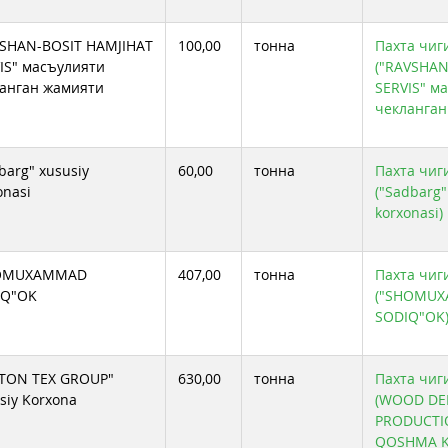
SHAN-BOSIT HAMJIHAT
100,00
тонна
Пахта чиг
IS" масъулияти
("RAVSHAN
анган жамияти
SERVIS" м
чекланган
barg" xususiy
60,00
тонна
Пахта чиг
onasi
("Sadbarg"
korxonasi)
OMUXAMMAD
407,00
тонна
Пахта чиг
IQ"OK
("SHOMU
SODIQ"OK
TON TEX GROUP"
630,00
тонна
Пахта чиг
siy Korxona
(WOOD DE
PRODUCTI
QOSHMA 