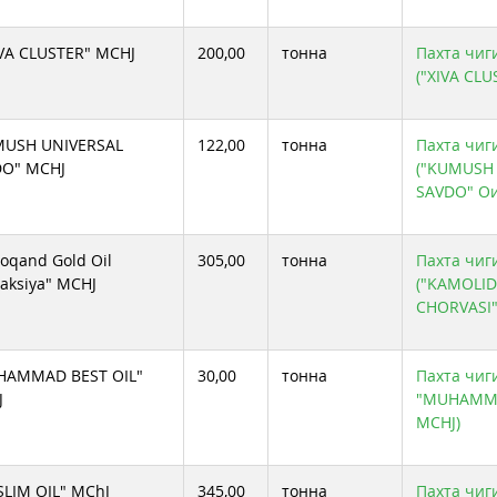
VA CLUSTER" MCHJ
200,00
тонна
Пахта чиг
("XIVA CLU
MUSH UNIVERSAL
122,00
тонна
Пахта чиг
DO" MCHJ
("KUMUSH
SAVDO" Oи
oqand Gold Oil
305,00
тонна
Пахта чиг
raksiya" MCHJ
("KAMOLI
CHORVASI"
HAMMAD BEST OIL"
30,00
тонна
Пахта чиги
J
"MUHAMMA
MCHJ)
LIM OIL" MChJ
345,00
тонна
Пахта чиг