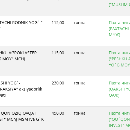
("MUSLIM 
TACHI RODNIK YOG` "
115,00
тонна
Пахта чиг
Ж
(PAXTACHI
МЧЖ)
SHKU AGROKLASTER
115,00
тонна
Пахта чиг
G MOY" MCHJ
("PESHKU
YO`G MOY
SHI YOG`-
230,00
тонна
Пахта чиг
RAKSIYA" aksiyadorlik
(QARSHI Y
yati
ОАЖ)
`QON OZIQ OVQAT
450,00
тонна
Пахта чиг
ST" MChJ MSMTva G`K
("QO`QON
INVEST" M