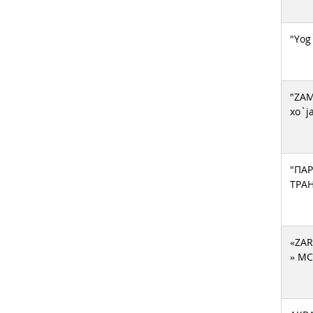
"Yog
"ZAM
xo`ja
"ПА
ТРА
«ZAR
» MC