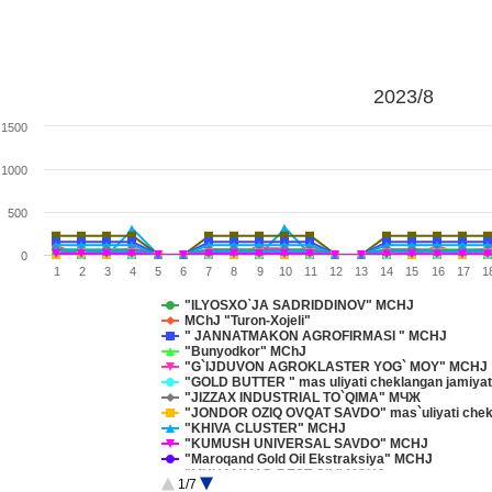
2023/8
1500
1000
500
0
1
2
3
4
5
6
7
8
9
10
11
12
13
14
15
16
17
1
"ILYOSXO`JA SADRIDDINOV" MCHJ
MChJ "Turon-Xojeli"
" JANNATMAKON AGROFIRMASI " MCHJ
"Bunyodkor" MChJ
"G`IJDUVON AGROKLASTER YOG` MOY" MCHJ
"GOLD BUTTER " mas uliyati cheklangan jamiyat
"JIZZAX INDUSTRIAL TO`QIMA" МЧЖ
"JONDOR OZIQ OVQAT SAVDO" mas`uliyati chekl
"KHIVA CLUSTER" MCHJ
"KUMUSH UNIVERSAL SAVDO" MCHJ
"Maroqand Gold Oil Ekstraksiya" MCHJ
"MUHAMMAD BEST OIL" MCHJ
1/7
"MUSLIM OIL" MChJ