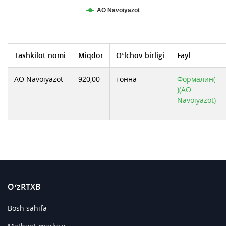
АО Navoiyazot
Tashkilot nomi
Miqdor
O‘lchov birligi
Fayl
АО Navoiyazot
920,00
тонна
Формалин(
)(АО
Navoiyazot)
O‘zRTXB
Bosh sahifa