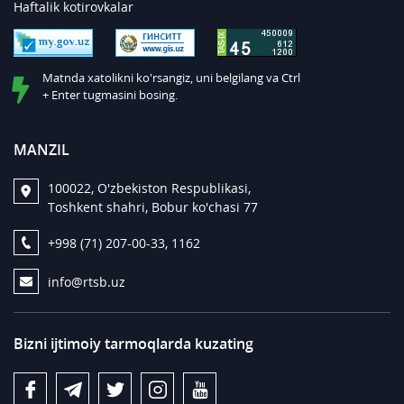
Haftalik kotirovkalar
Matnda xatolikni ko'rsangiz, uni belgilang va Ctrl
+ Enter tugmasini bosing.
MANZIL
100022, O'zbekiston Respublikasi,
Toshkent shahri, Bobur ko'chasi 77
+998 (71) 207-00-33, 1162
info@rtsb.uz
Bizni ijtimoiy tarmoqlarda kuzating