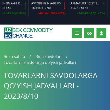
AVTOBENZIN A-92 K2-L
AVTOBENZIN A-92 K5
ARMATURA 12 ST 35 GS O‘LCHAMLI
DIZ
14.53
16 348 412.90
8 302 168.43
16 
 643.65(0.94%)
-440 475.99(2.62%)
+140 408.47(1.72%)
+
S
Bosh sahifa
Birja savdolari
Tovarlarni savdolarga qo'yish jadvallari
TOVARLARNI SAVDOLARGA
QO'YISH JADVALLARI -
2023/8/10