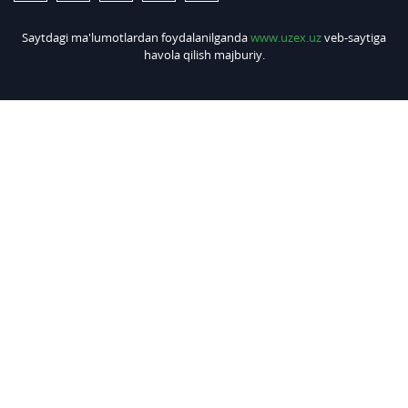
Saytdagi ma'lumotlardan foydalanilganda
www.uzex.uz
veb-saytiga
havola qilish majburiy.