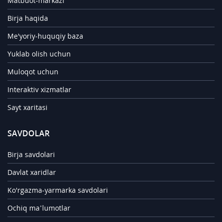
Matbuot-markazi
Birja haqida
Me'yoriy-huquqiy baza
Yuklab olish uchun
Muloqot uchun
Interaktiv xizmatlar
Sayt xaritasi
SAVDOLAR
Birja savdolari
Davlat xaridlar
Ko'rgazma-yarmarka savdolari
Ochiq ma’lumotlar