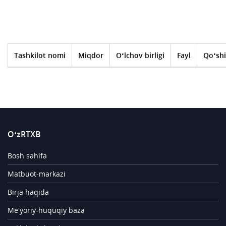
Tashkilot nomi
Miqdor
O‘lchov birligi
Fayl
Qo‘shi
O‘zRTXB
Bosh sahifa
Matbuot-markazi
Birja haqida
Me'yoriy-huquqiy baza