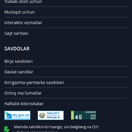
Yuklab olish uchun
Muloqot uchun
Interaktiv xizmatlar
Sayt xaritasi
SAVDOLAR
Birja savdolari
Davlat xaridlar
Ko'rgazma-yarmarka savdolari
Ochiq ma’lumotlar
Haftalik kotirovkalar
Matnda xatolikni ko'rsangiz, uni belgilang va Ctrl