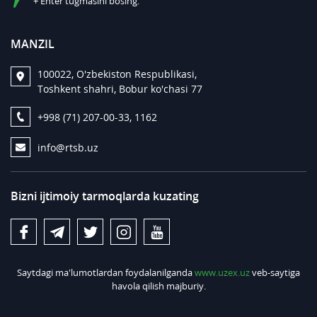
+ Enter tugmasini bosing.
MANZIL
100022, O'zbekiston Respublikasi,
Toshkent shahri, Bobur ko'chasi 77
+998 (71) 207-00-33, 1162
info@rtsb.uz
Bizni ijtimoiy tarmoqlarda kuzating
Saytdagi ma'lumotlardan foydalanilganda
www.uzex.uz
veb-saytiga
havola qilish majburiy.