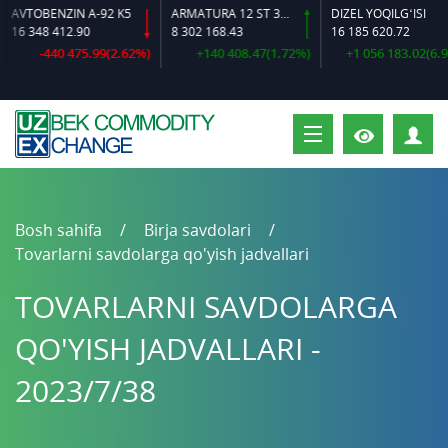
AVTOBENZIN A-92 K5
ARMATURA 12 ST 35 GS O‘LCHAMLI
DIZEL YOQILG‘ISI
16 348 412.90
8 302 168.43
16 185 620.72
-440 475.99(2.62%)
+140 408.47(1.72%)
+1 056 183.02(6.98
S
Bosh sahifa
Birja savdolari
Tovarlarni savdolarga qo'yish jadvallari
TOVARLARNI SAVDOLARGA
QO'YISH JADVALLARI -
2023/7/38