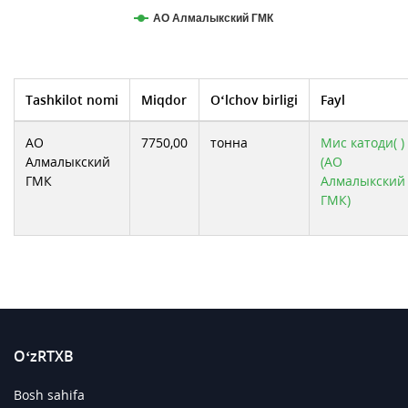
АО Алмалыкский ГМК
Tashkilot nomi
Miqdor
O‘lchov birligi
Fayl
АО
7750,00
тонна
Мис катоди( )
Алмалыкский
(АО
ГМК
Алмалыкский
ГМК)
O‘zRTXB
Bosh sahifa