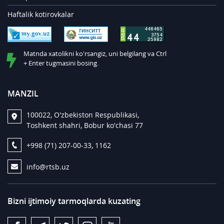
Haftalik kotirovkalar
Matnda xatolikni ko'rsangiz, uni belgilang va Ctrl
+ Enter tugmasini bosing.
MANZIL
100022, O'zbekiston Respublikasi,
Toshkent shahri, Bobur ko'chasi 77
+998 (71) 207-00-33, 1162
info@rtsb.uz
Bizni ijtimoiy tarmoqlarda kuzating