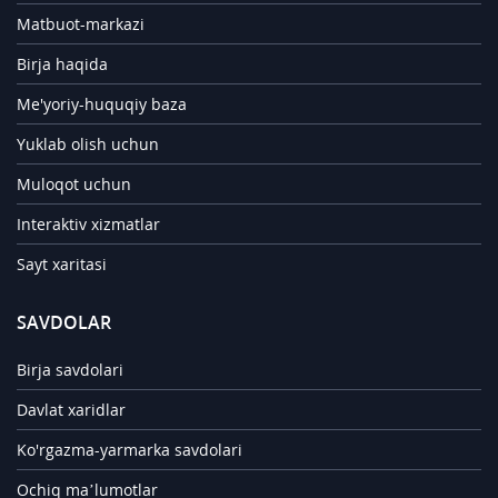
Matbuot-markazi
Birja haqida
Me'yoriy-huquqiy baza
Yuklab olish uchun
Muloqot uchun
Interaktiv xizmatlar
Sayt xaritasi
SAVDOLAR
Birja savdolari
Davlat xaridlar
Ko'rgazma-yarmarka savdolari
Ochiq ma’lumotlar