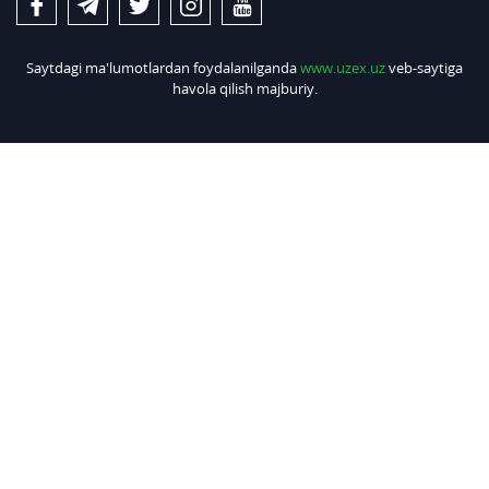
Saytdagi ma'lumotlardan foydalanilganda
www.uzex.uz
veb-saytiga
havola qilish majburiy.