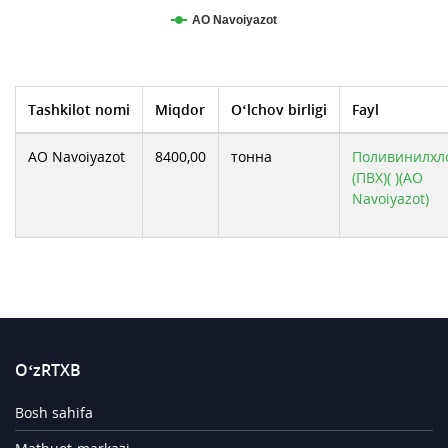
АО Navoiyazot
Tashkilot nomi
Miqdor
O‘lchov birligi
Fayl
АО Navoiyazot
8400,00
тонна
Поливинилхл
(ПВХ)( )(АО
Navoiyazot)
O‘zRTXB
Bosh sahifa