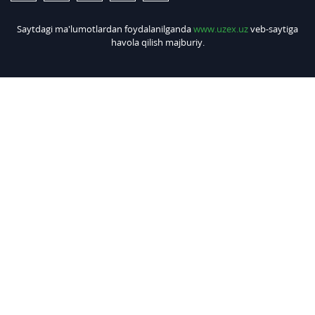
Saytdagi ma'lumotlardan foydalanilganda
www.uzex.uz
veb-saytiga
havola qilish majburiy.