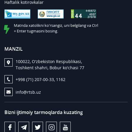
Haftalik kotirovkalar
Matnda xatolikni ko'rsangiz, uni belgilang va Ctrl
+ Enter tugmasini bosing.
MANZIL
100022, O'zbekiston Respublikasi,
Toshkent shahri, Bobur ko'chasi 77
+998 (71) 207-00-33, 1162
info@rtsb.uz
Bizni ijtimoiy tarmoqlarda kuzating