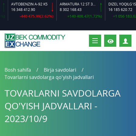
AVTOBENZIN A-92 K5
ARMATURA 12 ST 35 GS O‘LCHAMLI
DIZEL YOQILG‘ISI
16 348 412.90
8 302 168.43
16 185 620.72
-440 475.99(2.62%)
+140 408.47(1.72%)
+1 056 183.02(6
S
Bosh sahifa
Birja savdolari
Tovarlarni savdolarga qo'yish jadvallari
TOVARLARNI SAVDOLARGA
QO'YISH JADVALLARI -
2023/10/9