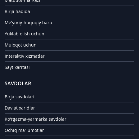
Matbuot-markazi
Birja haqida
Me'yoriy-huquqiy baza
Yuklab olish uchun
Muloqot uchun
Interaktiv xizmatlar
Sayt xaritasi
SAVDOLAR
Birja savdolari
Davlat xaridlar
Ko'rgazma-yarmarka savdolari
Ochiq ma’lumotlar