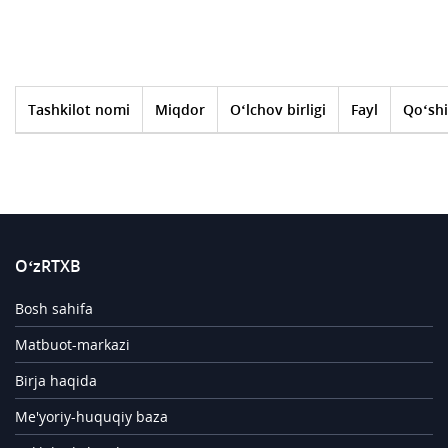
Tashkilot nomi
Miqdor
O‘lchov birligi
Fayl
Qo‘shi
O‘zRTXB
Bosh sahifa
Matbuot-markazi
Birja haqida
Me'yoriy-huquqiy baza