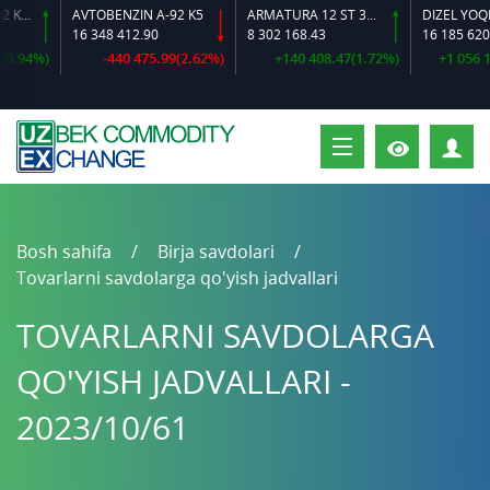
AVTOBENZIN A-92 K2-L
AVTOBENZIN A-92 K5
ARMATURA 12 ST 35 GS O‘LCHAMLI
DIZEL YOQILG‘
16 348 412.90
8 302 168.43
16 185 620.72
.94%)
-440 475.99(2.62%)
+140 408.47(1.72%)
+1 056 183
S
Bosh sahifa
Birja savdolari
Tovarlarni savdolarga qo'yish jadvallari
TOVARLARNI SAVDOLARGA
QO'YISH JADVALLARI -
2023/10/61