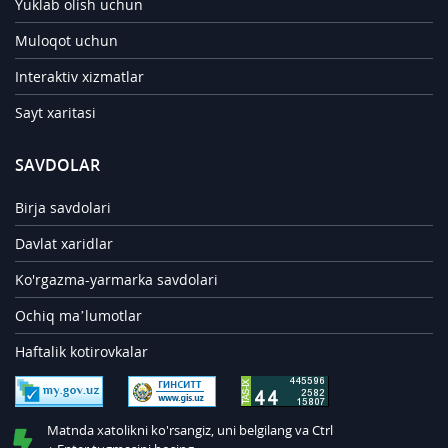
Yuklab olish uchun
Muloqot uchun
Interaktiv xizmatlar
Sayt xaritasi
SAVDOLAR
Birja savdolari
Davlat xaridlar
Ko'rgazma-yarmarka savdolari
Ochiq ma’lumotlar
Haftalik kotirovkalar
Matnda xatolikni ko'rsangiz, uni belgilang va Ctrl