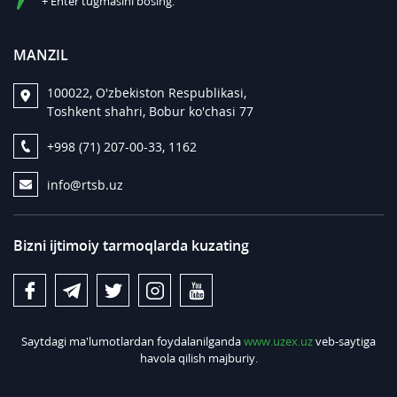
+ Enter tugmasini bosing.
MANZIL
100022, O'zbekiston Respublikasi,
Toshkent shahri, Bobur ko'chasi 77
+998 (71) 207-00-33, 1162
info@rtsb.uz
Bizni ijtimoiy tarmoqlarda kuzating
Saytdagi ma'lumotlardan foydalanilganda
www.uzex.uz
veb-saytiga
havola qilish majburiy.