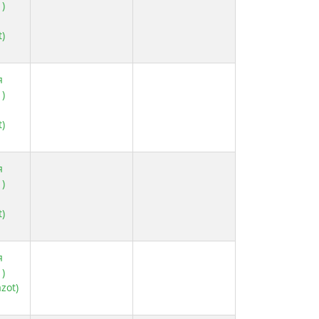
)
)
я
)
)
я
)
)
я
)
zot)