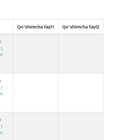
Qo‘shimcha fayl1
Qo‘shimcha fayl2
я
)
am
я
)
am
я
)
am