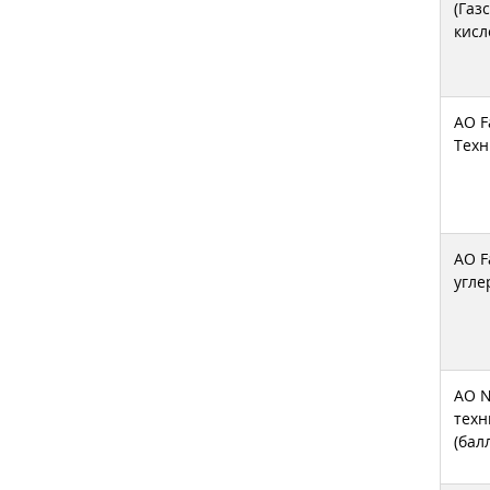
(Газ
кисл
АО F
Техн
АО F
угле
АО N
техн
(бал