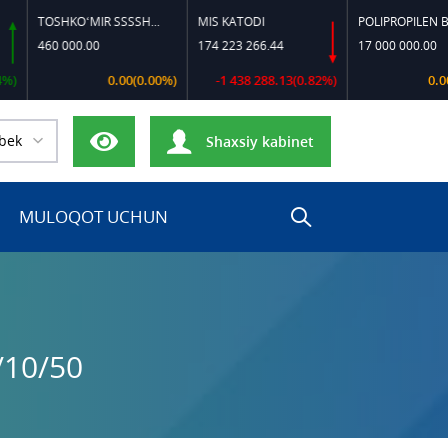
TOSHKO‘MIR SSSSH-13
MIS KATODI
POLIPROPILEN B-320
0 000.00
174 223 266.44
17 000 000.00
0.00(0.00%)
-1 438 288.13(0.82%)
0.00(0.00%)
bek
Shaxsiy kabinet
MULOQOT UCHUN
/10/50