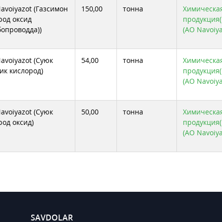
avoiyazot (Газсимон
150,00
тонна
Химическа
род оксид
продукция( 
бопроводда))
(АО Navoiya
avoiyazot (Суюк
54,00
тонна
Химическа
ик кислород)
продукция( 
(АО Navoiya
avoiyazot (Суюк
50,00
тонна
Химическа
род оксид)
продукция( 
(АО Navoiya
SAVDOLAR