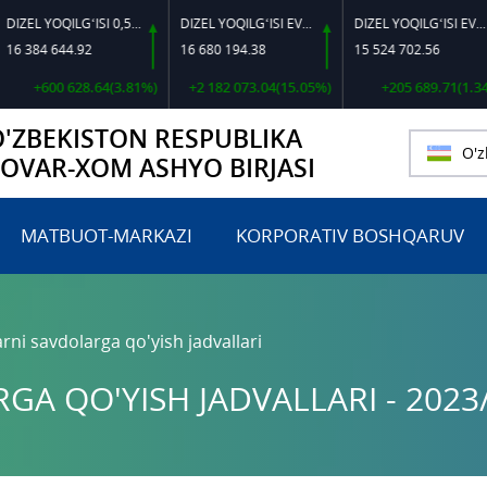
DIZEL YOQILG‘ISI 0,5-40
DIZEL YOQILG‘ISI EVRO L-K-4
DIZEL YOQILG‘ISI EVRO-L II K-4 SSDF
44.92
16 680 194.38
15 524 702.56
46
0 628.64(3.81%)
+2 182 073.04(15.05%)
+205 689.71(1.34%)
O'ZBEKISTON RESPUBLIKA
O'z
TOVAR-XOM ASHYO BIRJASI
MATBUOT-MARKAZI
KORPORATIV BOSHQARUV
rni savdolarga qo'yish jadvallari
A QO'YISH JADVALLARI - 2023