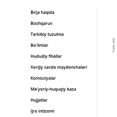
Birja haqida
Boshqaruv
Tarkibiy tuzulma
Trade sets
Bo'limlar
Hududiy filiallar
Xorijiy savdo maydonchalari
Komissiyalar
Me'yoriy-huquqiy baza
Hujjatlar
Ijro intizomi