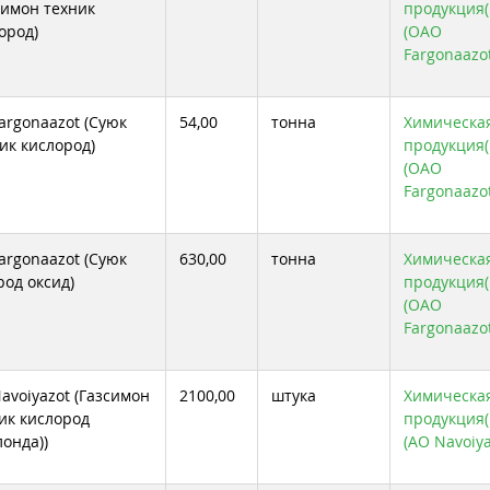
симон техник
продукция( 
ород)
(ОАО
Fargonaazot
argonaazot (Суюк
54,00
тонна
Химическа
ик кислород)
продукция( 
(ОАО
Fargonaazot
argonaazot (Суюк
630,00
тонна
Химическа
род оксид)
продукция( 
(ОАО
Fargonaazot
avoiyazot (Газсимон
2100,00
штука
Химическа
ик кислород
продукция( 
лонда))
(АО Navoiya