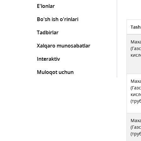
E'lonlar
Bo'sh ish o'rinlari
Tash
Tadbirlar
Maxa
Xalqaro munosabatlar
(Газ
кисл
Interaktiv
Muloqot uchun
Maxa
(Газ
кисл
(тру
Maxa
(Газ
(тру