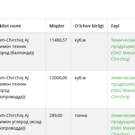
kilot nomi
Miqdor
O‘lchov birligi
Fayl
m-Chirchiq AJ
11480,57
куб.м
Химическа
симон техник
продукция( 
ород (баллонда))
(ОАО Max
Chirchiq)
m-Chirchiq AJ
12000,00
куб.м
Химическа
симон техник
продукция( 
ород
(ОАО Max
бопроводда))
Chirchiq)
m-Chirchiq AJ
289,00
тонна
Химическа
симон углерод оксид
продукция( 
бопроводда))
(ОАО Max
Chirchiq)