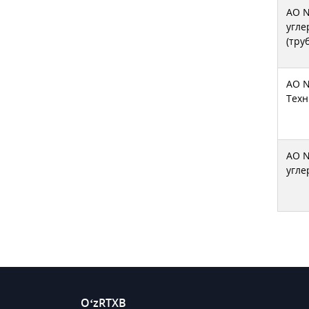
АО N
угле
(тру
АО N
Техн
АО N
угле
O‘zRTXB