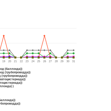
19
20
21
22
23
24
25
26
27
28
29
30
31
од (баллонда))
од (трубопроводда))
 (трубопроводда))
автоцистернада))
тоцистернада))
ллонда) )
баллонда))
убопроводда))