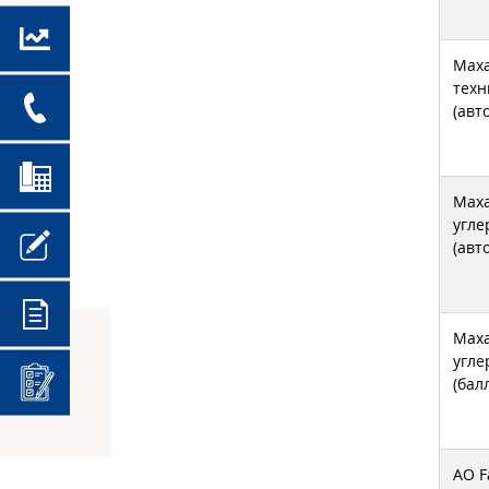
Maxa
техн
(авт
Maxa
угле
(авт
Maxa
угле
(бал
АО F