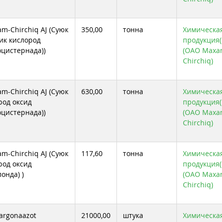
m-Chirchiq AJ (Суюк
350,00
тонна
Химическа
ик кислород
продукция( 
оцистернада))
(ОАО Max
Chirchiq)
m-Chirchiq AJ (Суюк
630,00
тонна
Химическа
род оксид
продукция( 
оцистернада))
(ОАО Max
Chirchiq)
m-Chirchiq AJ (Суюк
117,60
тонна
Химическа
род оксид
продукция( 
лонда) )
(ОАО Max
Chirchiq)
argonaazot
21000,00
штука
Химическа