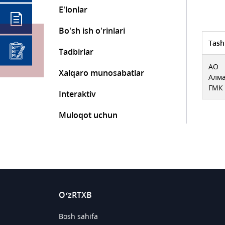
E'lonlar
Bo'sh ish o'rinlari
Tash
Tadbirlar
АО
Xalqaro munosabatlar
Алм
ГМК
Interaktiv
Muloqot uchun
O‘zRTXB
Bosh sahifa