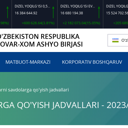
DIZEL YOQILG‘ISI 0,5-40
DIZEL YOQILG‘ISI EVRO L-K-4
16 384 644.92
16 680 194.38
15 524 702.56
+600 628.64(3.81%)
+2 182 073.04(15.05%)
+205 689.71(1
O'ZBEKISTON RESPUBLIKA
O'z
TOVAR-XOM ASHYO BIRJASI
MATBUOT-MARKAZI
KORPORATIV BOSHQARUV
rni savdolarga qo'yish jadvallari
A QO'YISH JADVALLARI - 2023