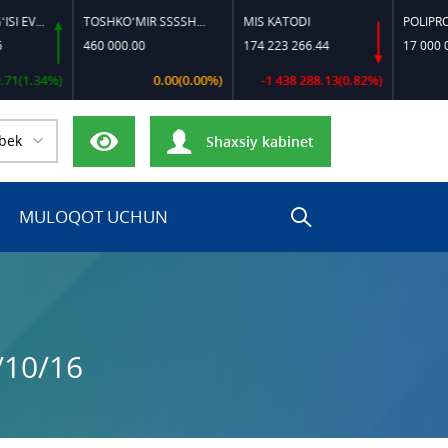
DIZEL YOQILG‘ISI EVRO-L II K-4 SSDF
TOSHKO‘MIR SSSSH-13
MIS KATODI
POLIPROPILEN
460 000.00
174 223 266.44
17 000 000.0
.34%)
0.00(0.00%)
-1 438 288.13(0.82%)
0
bek
Shaxsiy kabinet
MULOQOT UCHUN
/10/16