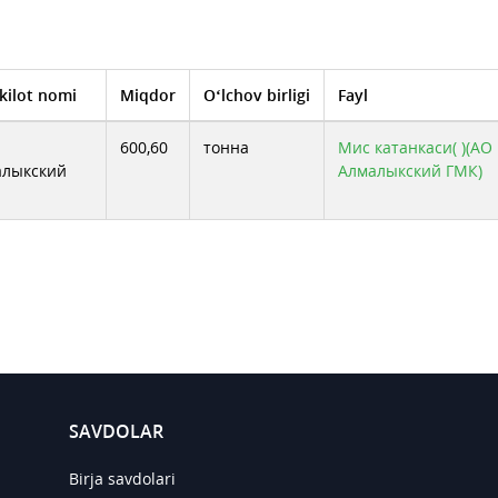
kilot nomi
Miqdor
O‘lchov birligi
Fayl
600,60
тонна
Мис катанкаси( )(АО
алыкский
Алмалыкский ГМК)
SAVDOLAR
Birja savdolari