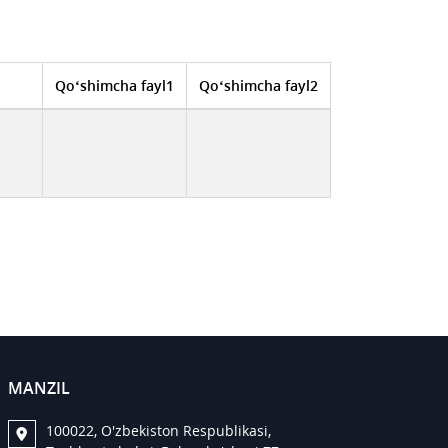
Qo‘shimcha fayl1
Qo‘shimcha fayl2
MANZIL
100022, O'zbekiston Respublikasi,