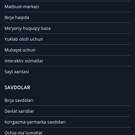
Matbuot-markazi
Birja haqida
Me'yoriy-huquqiy baza
Yuklab olish uchun
Muloqot uchun
Interaktiv xizmatlar
Sayt xaritasi
SAVDOLAR
Birja savdolari
Davlat xaridlar
Ko'rgazma-yarmarka savdolari
Ochiq ma’lumotlar