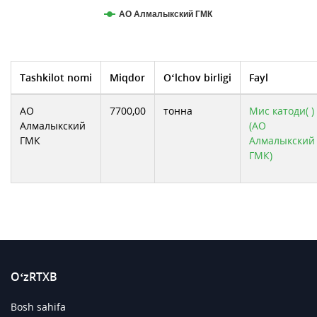
АО Алмалыкский ГМК
Tashkilot nomi
Miqdor
O‘lchov birligi
Fayl
АО
7700,00
тонна
Мис катоди( )
Алмалыкский
(АО
ГМК
Алмалыкский
ГМК)
O‘zRTXB
Bosh sahifa