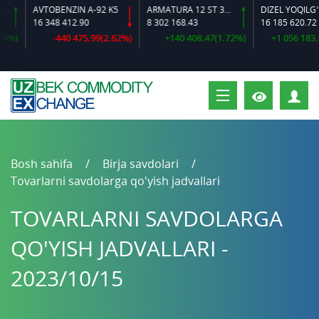
AVTOBENZIN A-92 K5
ARMATURA 12 ST 35 GS O‘LCHAMLI
DIZEL YOQILG‘ISI
16 348 412.90
8 302 168.43
16 185 620.72
)
-440 475.99(2.62%)
+140 408.47(1.72%)
+1 056 183.02(
S
Bosh sahifa
Birja savdolari
Tovarlarni savdolarga qo'yish jadvallari
TOVARLARNI SAVDOLARGA
QO'YISH JADVALLARI -
2023/10/15