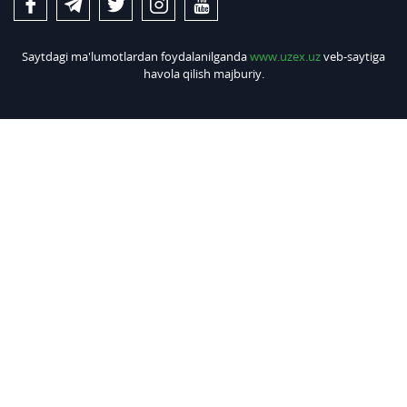
Saytdagi ma'lumotlardan foydalanilganda
www.uzex.uz
veb-saytiga
havola qilish majburiy.