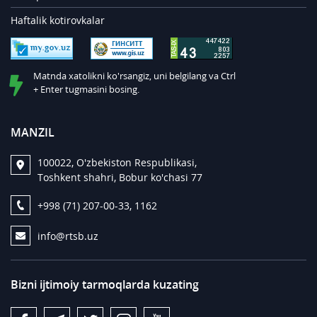
Haftalik kotirovkalar
Matnda xatolikni ko'rsangiz, uni belgilang va Ctrl
+ Enter tugmasini bosing.
MANZIL
100022, O'zbekiston Respublikasi,
Toshkent shahri, Bobur ko'chasi 77
+998 (71) 207-00-33, 1162
info@rtsb.uz
Bizni ijtimoiy tarmoqlarda kuzating