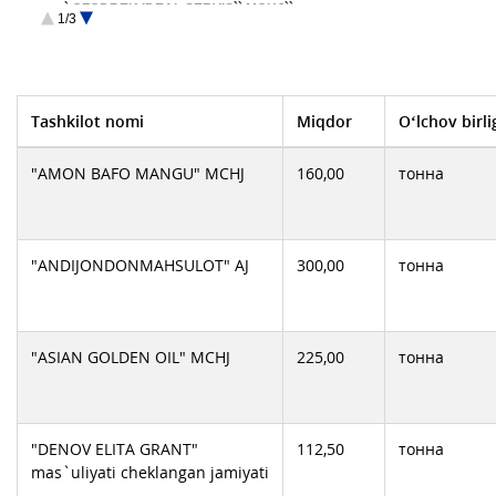
` OZODBEK IDEAL SERVIS`` MCHJ``
1/3
AGF ANDIJAN GOLDEN FRUITS MCHJ
Asaka Don Mahsulotlari AJ
FORALL GROUP AND MChJ
OOO "ATIYAJ-GULZAR"
QUANTITY CLASS MChJ
TURKIY-INVEST-GROUP MCHJ
XOVOS DON MAXSULOTLARI AJ
Tashkilot nomi
Miqdor
O‘lchov birli
АО "Каракалпакданонимлери"
АО Ок олтин ДОН Махсулотлари
Богот-Дон АЖ
"AMON BAFO MANGU" MCHJ
160,00
тонна
ООО BESHARIQ CRUSHER
ООО DENOV OLTIN DON
ООО OLTIN BOSHOQ BUXORO
ООО Турткул дон
Самарканд Дон
Ф/Х SIYOB SHAVKAT ORZU
"ANDIJONDONMAHSULOT" AJ
300,00
тонна
ЧП ASR SHINING GOLDEN
Шурчи Дон махсулотлари корхонаси
"ASIAN GOLDEN OIL" MCHJ
225,00
тонна
"DENOV ELITA GRANT"
112,50
тонна
mas`uliyati cheklangan jamiyati