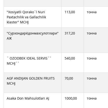
"Xosiyatli Qorako`l Nuri
113,00
тонна
Paxtachilik va Gallachilik
klaster" MCHJ
"Сурхондарёдонмахсулотлари"
317,20
тонна
АЖ
` OZODBEK IDEAL SERVIS``
540,00
тонна
MCHJ``
AGF ANDIJAN GOLDEN FRUITS
70,00
тонна
MCHJ
Asaka Don Mahsulotlari AJ
1000,00
тонна