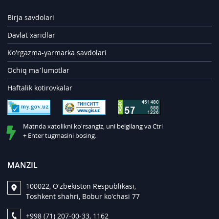
Birja savdolari
Davlat xaridlar
Ko'rgazma-yarmarka savdolari
Ochiq ma’lumotlar
Haftalik kotirovkalar
Matnda xatolikni ko'rsangiz, uni belgilang va Ctrl
+ Enter tugmasini bosing.
MANZIL
100022, O'zbekiston Respublikasi,
Toshkent shahri, Bobur ko'chasi 77
+998 (71) 207-00-33, 1162