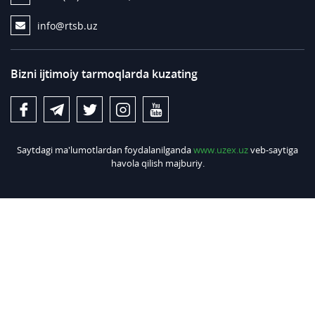
info@rtsb.uz
Bizni ijtimoiy tarmoqlarda kuzating
Saytdagi ma'lumotlardan foydalanilganda
www.uzex.uz
veb-saytiga
havola qilish majburiy.