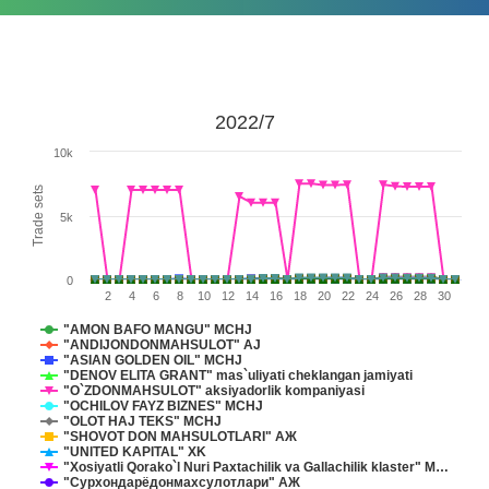
2022/7
10k
Trade sets
5k
0
2
4
6
8
10
12
14
16
18
20
22
24
26
28
30
"AMON BAFO MANGU" MCHJ
"ANDIJONDONMAHSULOT" AJ
"ASIAN GOLDEN OIL" MCHJ
"DENOV ELITA GRANT" mas`uliyati cheklangan jamiyati
"O`ZDONMAHSULOT" aksiyadorlik komрaniyasi
"OCHILOV FAYZ BIZNES" MCHJ
"OLOT HAJ TEKS" MCHJ
"SHOVOT DON MAHSULOTLARI" АЖ
"UNITED KAPITAL" XK
"Xosiyatli Qorako`l Nuri Paxtachilik va Gallachilik klaster" M…
"Сурхондарёдонмахсулотлари" АЖ