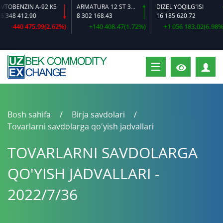
N A-92 K5
ARMATURA 12 ST 35 GS O‘LCHAMLI
DIZEL YOQILG‘ISI
.90
8 302 168.43
16 185 620.72
16 3
475.99(2.62%)
+140 408.47(1.72%)
+1 056 183.02(6.98%)
S
Bosh sahifa
Birja savdolari
Tovarlarni savdolarga qo'yish jadvallari
TOVARLARNI SAVDOLARGA
QO'YISH JADVALLARI -
2022/7/36