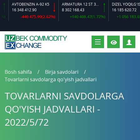
AVTOBENZIN A-92 K5
ARMATURA 12 ST 35 GS O‘LCHAMLI
DIZEL YOQILG‘ISI
16 348 412.90
8 302 168.43
16 185 620.72
-440 475.99(2.62%)
+140 408.47(1.72%)
+1 056 183.02(6
S
Bosh sahifa
Birja savdolari
Tovarlarni savdolarga qo'yish jadvallari
TOVARLARNI SAVDOLARGA
QO'YISH JADVALLARI -
2022/5/72