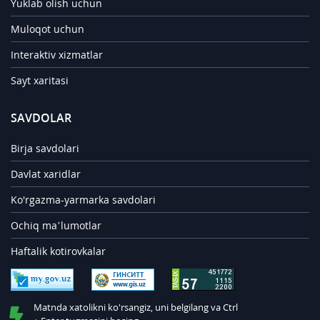
Yuklab olish uchun
Muloqot uchun
Interaktiv xizmatlar
Sayt xaritasi
SAVDOLAR
Birja savdolari
Davlat xaridlar
Ko'rgazma-yarmarka savdolari
Ochiq ma’lumotlar
Haftalik kotirovkalar
Matnda xatolikni ko'rsangiz, uni belgilang va Ctrl