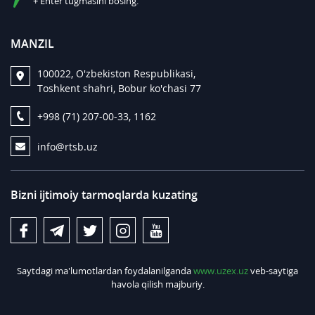
+ Enter tugmasini bosing.
MANZIL
100022, O'zbekiston Respublikasi,
Toshkent shahri, Bobur ko'chasi 77
+998 (71) 207-00-33, 1162
info@rtsb.uz
Bizni ijtimoiy tarmoqlarda kuzating
Saytdagi ma'lumotlardan foydalanilganda
www.uzex.uz
veb-saytiga
havola qilish majburiy.