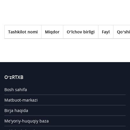
Tashkilot nomi
Miqdor
O‘lchov birligi
Fayl
Qo‘shi
O‘zRTXB
Bosh sahifa
Matbuot-markazi
Birja haqida
Me'yoriy-huquqiy baza