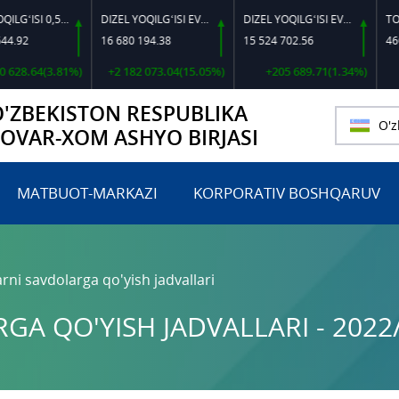
DIZEL YOQILG‘ISI 0,5-40
DIZEL YOQILG‘ISI EVRO L-K-4
DIZEL YOQILG‘ISI EVRO-L II K-4 SSDF
16 680 194.38
15 524 702.56
460 000
.64(3.81%)
+2 182 073.04(15.05%)
+205 689.71(1.34%)
O'ZBEKISTON RESPUBLIKA
O'z
TOVAR-XOM ASHYO BIRJASI
MATBUOT-MARKAZI
KORPORATIV BOSHQARUV
rni savdolarga qo'yish jadvallari
A QO'YISH JADVALLARI - 2022