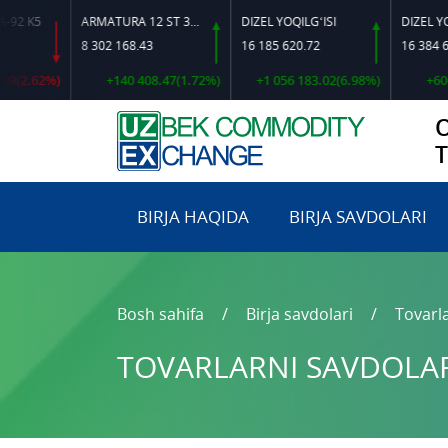
K5
ARMATURA 12 ST 35 GS O‘LCHAMLI
DIZEL YOQILG‘ISI
8 302 168.43
16 185 620.72
16 384 644.92
.62%)
+140 408.47(1.72%)
+1 056 183.02(6.98%)
+600 628
BIRJA HAQIDA
BIRJA SAVDOLARI
Bosh sahifa
Birja savdolari
Tovarla
TOVARLARNI SAVDOLARG