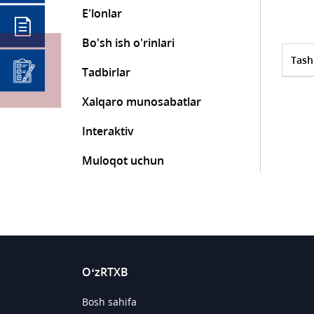
E'lonlar
Bo'sh ish o'rinlari
Tash
Tadbirlar
Xalqaro munosabatlar
Interaktiv
Muloqot uchun
O‘zRTXB
Bosh sahifa