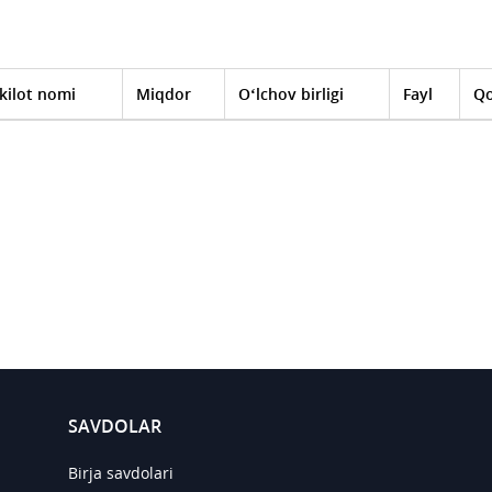
kilot nomi
Miqdor
O‘lchov birligi
Fayl
Qo
SAVDOLAR
Birja savdolari