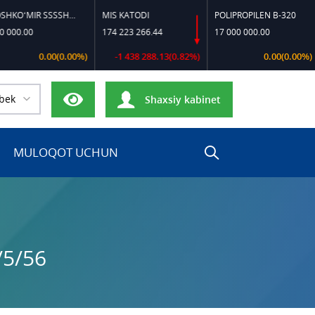
TOSHKO‘MIR SSSSH-13
MIS KATODI
POLIPROPILEN B-320
PO
.00
174 223 266.44
17 000 000.00
17
0.00(0.00%)
-1 438 288.13(0.82%)
0.00(0.00%)
bek
Shaxsiy kabinet
MULOQOT UCHUN
/5/56