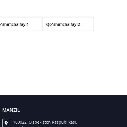
‘shimcha fayl1
Qo‘shimcha fayl2
MANZIL
100022, O'zbekiston Respublikasi,