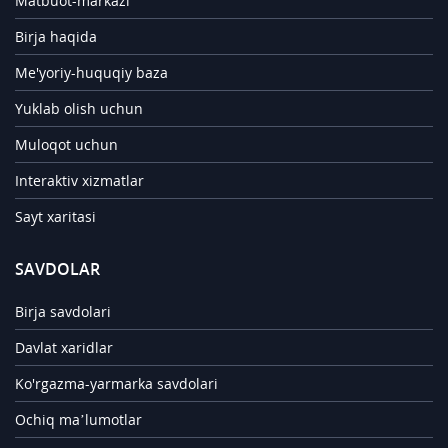
Matbuot-markazi
Birja haqida
Me'yoriy-huquqiy baza
Yuklab olish uchun
Muloqot uchun
Interaktiv xizmatlar
Sayt xaritasi
SAVDOLAR
Birja savdolari
Davlat xaridlar
Ko'rgazma-yarmarka savdolari
Ochiq ma’lumotlar