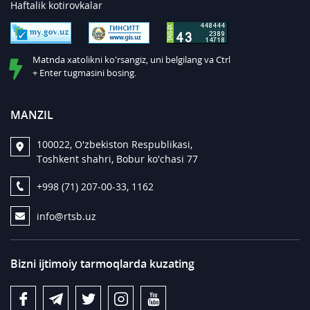
Haftalik kotirovkalar
Matnda xatolikni ko'rsangiz, uni belgilang va Ctrl
+ Enter tugmasini bosing.
MANZIL
100022, O'zbekiston Respublikasi,
Toshkent shahri, Bobur ko'chasi 77
+998 (71) 207-00-33, 1162
info@rtsb.uz
Bizni ijtimoiy tarmoqlarda kuzating