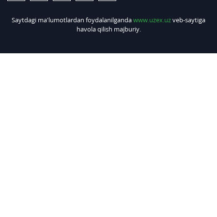
Saytdagi ma'lumotlardan foydalanilganda
www.uzex.uz
veb-saytiga
havola qilish majburiy.