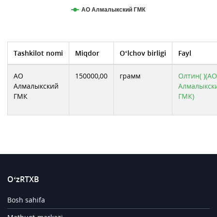
АО Алмалыкский ГМК
Tashkilot nomi
Miqdor
O‘lchov birligi
Fayl
АО
150000,00
грамм
Олтин( )(АО
Алмалыкский
Алмалыкск
ГМК
ГМК)
O‘zRTXB
Bosh sahifa