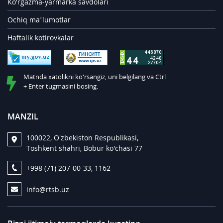
Ko'rgazma-yarmarka savdolari
Ochiq ma’lumotlar
Haftalik kotirovkalar
Matnda xatolikni ko'rsangiz, uni belgilang va Ctrl
+ Enter tugmasini bosing.
MANZIL
100022, O'zbekiston Respublikasi,
Toshkent shahri, Bobur ko'chasi 77
+998 (71) 207-00-33, 1162
info@rtsb.uz