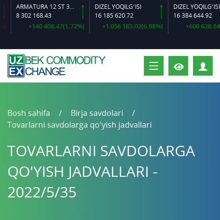
ARMATURA 12 ST 35 GS O‘LCHAMLI
DIZEL YOQILG‘ISI
8 302 168.43
16 185 620.72
16 384 644.92
+140 408.47(1.72%)
+1 056 183.02(6.98%)
+600 628.64(3.
S
Bosh sahifa
Birja savdolari
Tovarlarni savdolarga qo'yish jadvallari
TOVARLARNI SAVDOLARGA
QO'YISH JADVALLARI -
2022/5/35