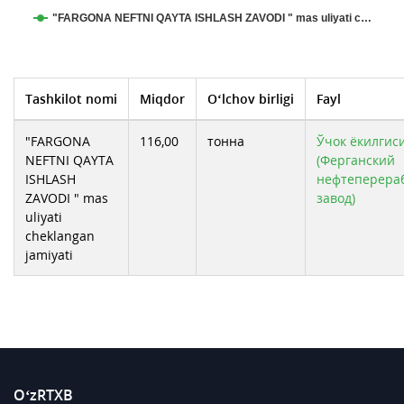
"FARGONA NEFTNI QAYTA ISHLASH ZAVODI " mas uliyati c…
Tashkilot nomi
Miqdor
O‘lchov birligi
Fayl
"FARGONA
116,00
тонна
Ўчок ёкилгиси
NEFTNI QAYTA
(Ферганский
ISHLASH
нефтеперер
ZAVODI " mas
завод)
uliyati
cheklangan
jamiyati
O‘zRTXB