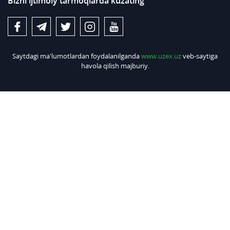
Bizni ijtimoiy tarmoqlarda kuzating
Saytdagi ma'lumotlardan foydalanilganda
www.uzex.uz
veb-saytiga
havola qilish majburiy.